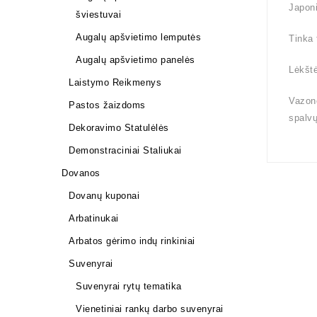
Japoni
šviestuvai
Augalų apšvietimo lemputės
Tinka 
Augalų apšvietimo panelės
Lėkštė
Laistymo Reikmenys
Vazono
Pastos žaizdoms
spalv
Dekoravimo Statulėlės
Demonstraciniai Staliukai
Dovanos
Dovanų kuponai
Arbatinukai
Arbatos gėrimo indų rinkiniai
Suvenyrai
Suvenyrai rytų tematika
Vienetiniai rankų darbo suvenyrai