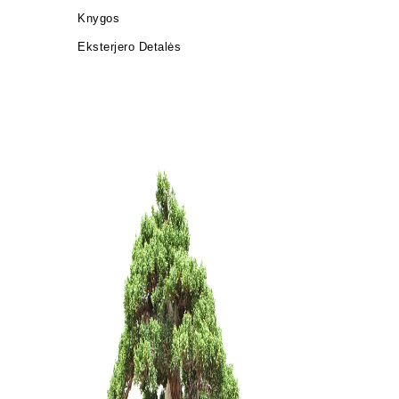
Knygos
Eksterjero Detalės
KONTEINE
140,00
€