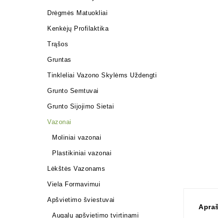
Drėgmės Matuokliai
Kenkėjų Profilaktika
Trąšos
Gruntas
Tinkleliai Vazono Skylėms Uždengti
Grunto Semtuvai
Grunto Sijojimo Sietai
Vazonai
Moliniai vazonai
Plastikiniai vazonai
Lėkštės Vazonams
Viela Formavimui
Apšvietimo šviestuvai
Apra
Augalų apšvietimo tvirtinami