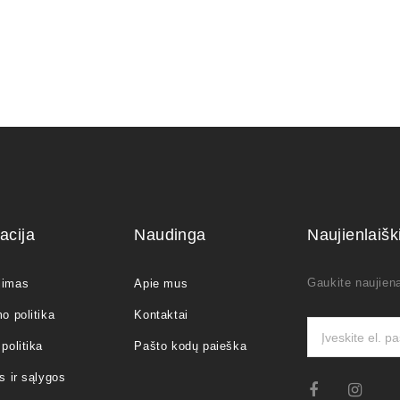
acija
Naudinga
Naujienlaiš
Gaukite naujiena
jimas
Apie mus
o politika
Kontaktai
politika
Pašto kodų paieška
s ir sąlygos