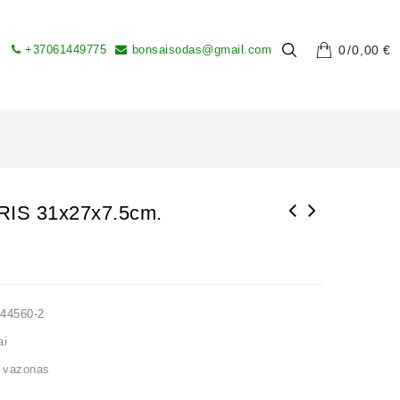
+37061449775
bonsaisodas@gmail.com
0
0,00
€
IS 31x27x7.5cm.
44560-2
ai
,
vazonas