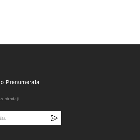
kio Prenumerata
s pirmieji