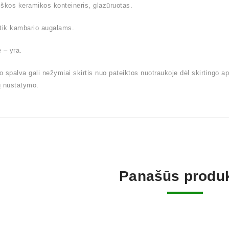
škos keramikos konteineris, glazūruotas.
tik kambario augalams.
 – yra.
 spalva gali nežymiai skirtis nuo pateiktos nuotraukoje dėl skirtingo a
ų nustatymo.
Panašūs produk