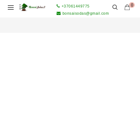
0
+37061449775
bonsaisodas@gmail.com