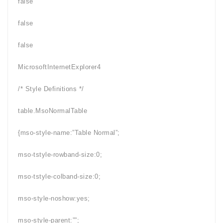
false
false
false
MicrosoftInternetExplorer4
/* Style Definitions */
table.MsoNormalTable
{mso-style-name:”Table Normal”;
mso-tstyle-rowband-size:0;
mso-tstyle-colband-size:0;
mso-style-noshow:yes;
mso-style-parent:””;