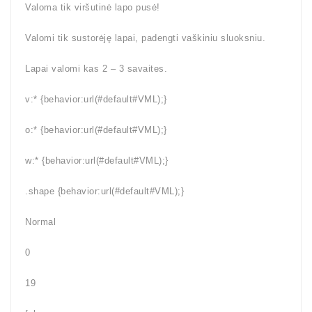
Valoma tik viršutinė lapo pusė!
Valomi tik sustorėję lapai, padengti vaškiniu sluoksniu.
Lapai valomi kas 2 – 3 savaites.
v:* {behavior:url(#default#VML);}
o:* {behavior:url(#default#VML);}
w:* {behavior:url(#default#VML);}
.shape {behavior:url(#default#VML);}
Normal
0
19