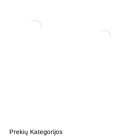
Microdoctor B (1 L)
3,50
€
Šakų formavimo kabliai.
22,00
€
Prekių Kategorijos