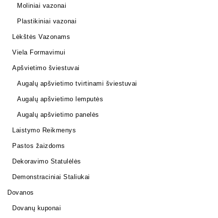
Moliniai vazonai
Plastikiniai vazonai
Lėkštės Vazonams
Viela Formavimui
Apšvietimo šviestuvai
Augalų apšvietimo tvirtinami šviestuvai
Augalų apšvietimo lemputės
Augalų apšvietimo panelės
Laistymo Reikmenys
Pastos žaizdoms
Dekoravimo Statulėlės
Demonstraciniai Staliukai
Dovanos
Dovanų kuponai