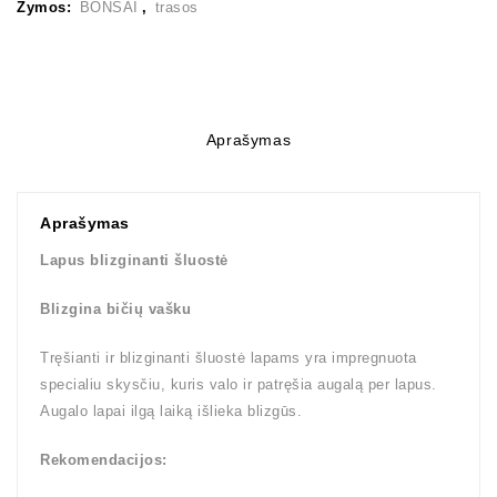
Žymos:
BONSAI
,
trasos
Aprašymas
Aprašymas
Lapus blizginanti šluostė
Blizgina bičių vašku
Tręšianti ir blizginanti šluostė lapams yra impregnuota
specialiu skysčiu, kuris valo ir patręšia augalą per lapus.
Augalo lapai ilgą laiką išlieka blizgūs.
Rekomendacijos: