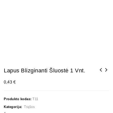
Lapus Blizginanti Šluostė 1 Vnt.
0,43
€
Produkto kodas:
T11
Kategorija:
Trąšos