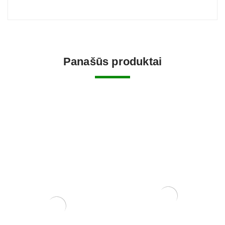
Panašūs produktai
Mentelė/grėbliukas, 200
mm