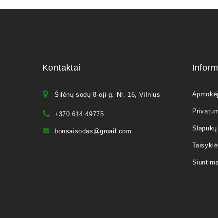
Kontaktai
Inform
Apmokė
Šilėnų sodų 8-oji g. Nr. 16, Vilnius
Privatum
+370 614 49775
Slapukų 
bonsaisodas@gmail.com
Taisyklė
Siuntim