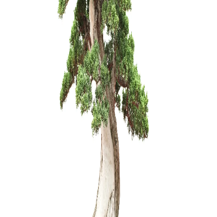
Mentelė/g
mm
10,00
€