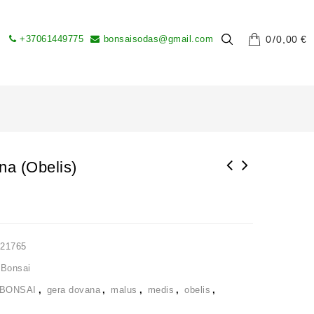
+37061449775
bonsaisodas@gmail.com
0
0,00
€
na (obelis)
L21765
 Bonsai
BONSAI
,
gera dovana
,
malus
,
medis
,
obelis
,