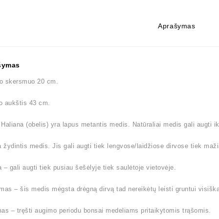
Aprašymas
šymas
o skersmuo 20 cm.
o aukštis 43 cm.
Haliana (obelis) yra lapus metantis medis. Natūraliai medis gali augti i
a žydintis medis. Jis gali augti tiek lengvose/laidžiose dirvose tiek maži
 – gali augti tiek pusiau šešėlyje tiek saulėtoje vietovėje.
mas – šis medis mėgsta drėgną dirvą tad nereikėtų leisti gruntui visiškai
as – tręšti augimo periodu bonsai medeliams pritaikytomis trąšomis.