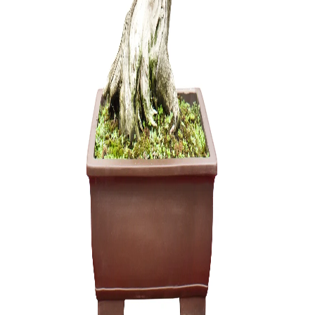
Pasta žai
25,00
€