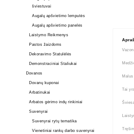
šviestuvai
Augalų apšvietimo lemputės
Augalų apšvietimo panelės
Laistymo Reikmenys
Apra
Pastos žaizdoms
Vazon
Dekoravimo Statulėlės
Medži
Demonstraciniai Staliukai
Dovanos
Malus 
Dovanų kuponai
Tai yr
Arbatinukai
Arbatos gėrimo indų rinkiniai
Šviesa
Suvenyrai
Laisty
Suvenyrai rytų tematika
Tręšim
Vienetiniai rankų darbo suvenyrai