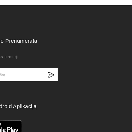
kio Prenumerata
s pirmieji
droid Aplikaciją