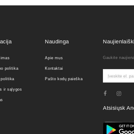
acija
Naudinga
Naujienlaiš
Gaukite naujiena
jimas
Apie mus
o politika
Kontaktai
politika
Pašto kodų paieška
s ir sąlygos
as
Atsisiųsk An