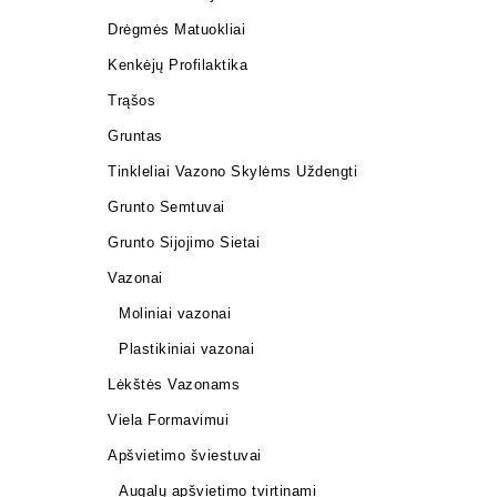
Drėgmės Matuokliai
Kenkėjų Profilaktika
Trąšos
Gruntas
Tinkleliai Vazono Skylėms Uždengti
Grunto Semtuvai
Grunto Sijojimo Sietai
Vazonai
Moliniai vazonai
Plastikiniai vazonai
Lėkštės Vazonams
Viela Formavimui
Apšvietimo šviestuvai
Augalų apšvietimo tvirtinami