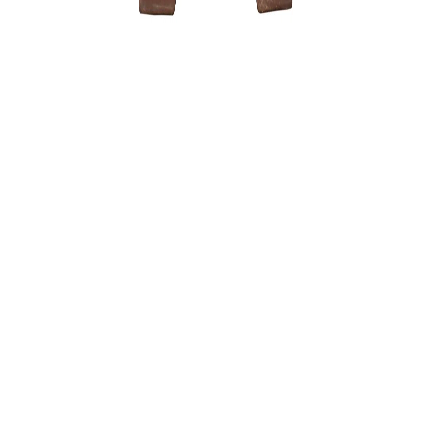
Šakų form
22,00
€