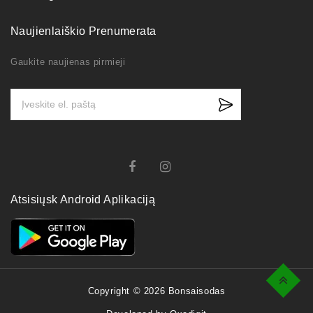
Naujienlaiškio Prenumerata
Gaukite naujienas pirmieji
Atsisiųsk Android Aplikaciją
Top
Copyright © 2026 Bonsaisodas