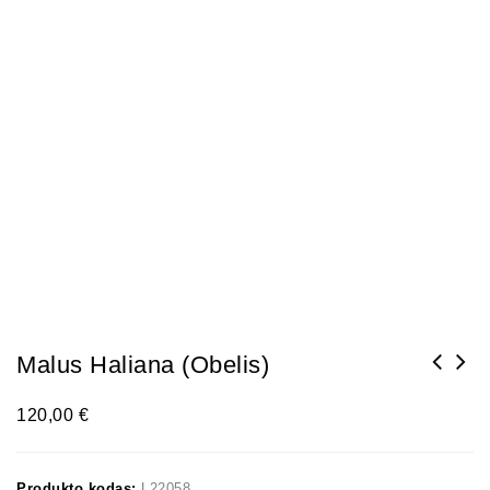
Malus Haliana (obelis)
120,00
€
Produkto kodas:
L22058