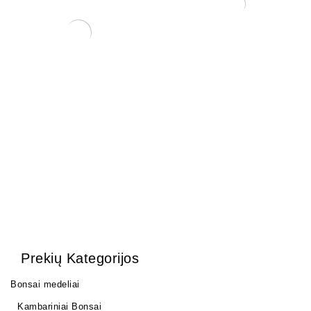
Žaliasis purškiamas kalio
muilas CHILLY (500 ml)
3,75
€
Mišinys lapuočiams su lava
17 ltr.
40,00
€
Prekių Kategorijos
Bonsai medeliai
Kambariniai Bonsai