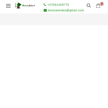
0
+37061449775
bonsaisodas@gmail.com