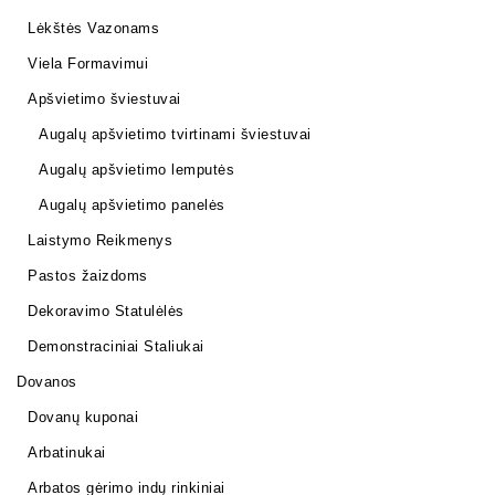
Lėkštės Vazonams
Viela Formavimui
Apšvietimo šviestuvai
Augalų apšvietimo tvirtinami šviestuvai
Augalų apšvietimo lemputės
Augalų apšvietimo panelės
Laistymo Reikmenys
Pastos žaizdoms
Dekoravimo Statulėlės
Demonstraciniai Staliukai
Dovanos
Dovanų kuponai
Arbatinukai
Arbatos gėrimo indų rinkiniai