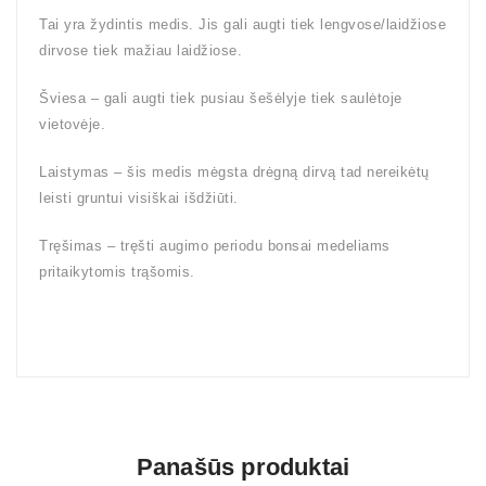
Tai yra žydintis medis. Jis gali augti tiek lengvose/laidžiose
dirvose tiek mažiau laidžiose.
Šviesa – gali augti tiek pusiau šešėlyje tiek saulėtoje
vietovėje.
Laistymas – šis medis mėgsta drėgną dirvą tad nereikėtų
leisti gruntui visiškai išdžiūti.
Tręšimas – tręšti augimo periodu bonsai medeliams
pritaikytomis trąšomis.
Panašūs produktai