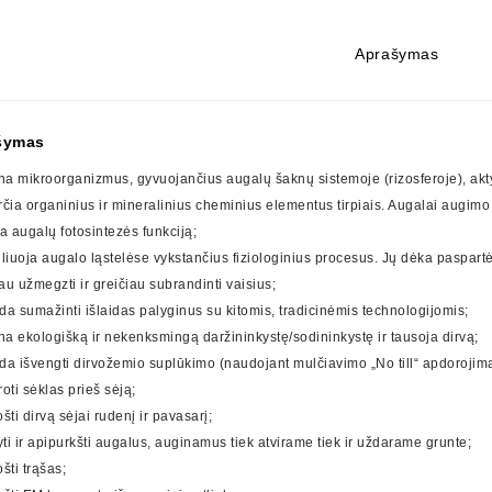
Aprašymas
šymas
ina mikroorganizmus, gyvuojančius augalų šaknų sistemoje (rizosferoje), aktyv
rčia organinius ir mineralinius cheminius elementus tirpiais. Augalai augimo 
na augalų fotosintezės funkciją;
uliuoja augalo ląstelėse vykstančius fiziologinius procesus. Jų dėka paspart
au užmegzti ir greičiau subrandinti vaisius;
da sumažinti išlaidas palyginus su kitomis, tradicinėmis technologijomis;
ina ekologišką ir nekenksmingą daržininkystę/sodininkystę ir tausoja dirvą;
da išvengti dirvožemio suplūkimo (naudojant mulčiavimo „No till“ apdorojimą)
oti sėklas prieš sėją;
šti dirvą sėjai rudenį ir pavasarį;
tyti ir apipurkšti augalus, auginamus tiek atvirame tiek ir uždarame grunte;
šti trąšas;