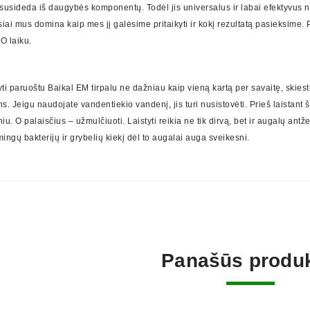
s susideda iš daugybės komponentų. Todėl jis universalus ir labai efektyvus 
siai mus domina kaip mes jį galėsime pritaikyti ir kokį rezultatą pasieksime
 laiku.
tyti paruoštu Baikal EM tirpalu ne dažniau kaip vieną kartą per savaitę, skies
s. Jeigu naudojate vandentiekio vandenį, jis turi nusistovėti. Prieš laistant 
iu. O palaisčius – užmulčiuoti. Laistyti reikia ne tik dirvą, bet ir augalų an
ingų bakterijų ir grybelių kiekį dėl to augalai auga sveikesni.
Panašūs produk