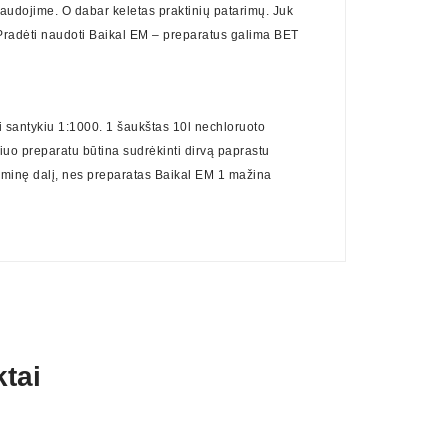
naudojime. O dabar keletas praktinių patarimų. Juk
. Pradėti naudoti Baikal EM – preparatus galima BET
ti santykiu 1:1000. 1 šaukštas 10l nechloruoto
šiuo preparatu būtina sudrėkinti dirvą paprastu
tžeminę dalį, nes preparatas Baikal EM 1 mažina
tai