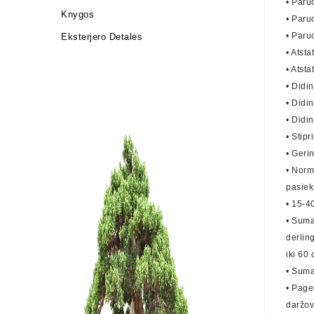
• Paru
Knygos
• Paruo
• Paru
Eksterjero Detalės
• Atst
• Atsta
• Didi
• Didi
• Didi
• Stip
• Geri
• Norm
pasieks
• 15-4
• Suma
derlin
iki 60 
• Suma
• Page
daržov