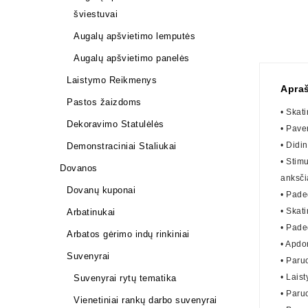
šviestuvai
Augalų apšvietimo lemputės
Augalų apšvietimo panelės
Laistymo Reikmenys
Apra
Pastos žaizdoms
• Skat
Dekoravimo Statulėlės
• Pave
• Didi
Demonstraciniai Staliukai
• Stim
Dovanos
anksči
Dovanų kuponai
• Pade
• Skat
Arbatinukai
• Pade
Arbatos gėrimo indų rinkiniai
• Apdor
Suvenyrai
• Paruo
• Lais
Suvenyrai rytų tematika
• Paruo
Vienetiniai rankų darbo suvenyrai