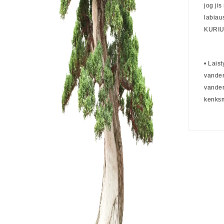
jog ji
labiau
KURIUO
• Lais
vanden
vanden
kenksm