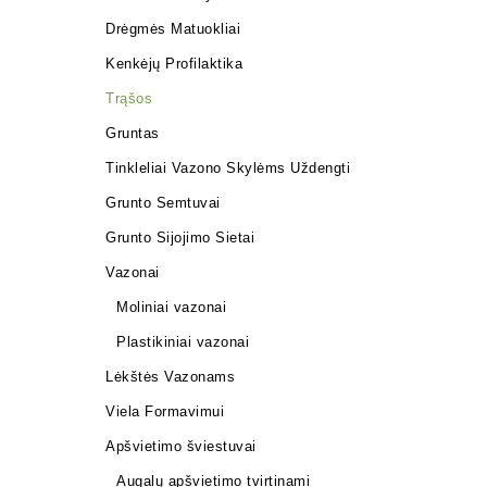
Drėgmės Matuokliai
Kenkėjų Profilaktika
Trąšos
Gruntas
Tinkleliai Vazono Skylėms Uždengti
Grunto Semtuvai
Grunto Sijojimo Sietai
Vazonai
Moliniai vazonai
Plastikiniai vazonai
Lėkštės Vazonams
Viela Formavimui
Apšvietimo šviestuvai
Augalų apšvietimo tvirtinami