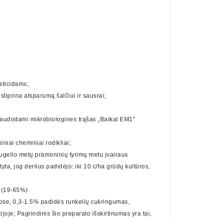
sticidams;
tiprina atsparumą šalčiui ir sausrai;
Naudodami mikrobiologines trąšas „Baikal EM1″
iniai cheminiai rodikliai;
ugelio metų pramoninių tyrimų metu įvairaus
ta, jog derlius padidėjo: iki 10 c/ha grūdų kultūros,
s (19-65%)
rose, 0,3-1.5% padidės runkelių cukringumas,
oje; Pagrindinis šio preparato išskirtinumas yra tai,