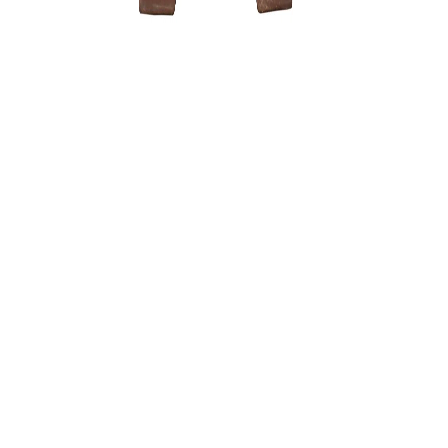
ŽALIASIS 
muilas (1 
6,00
€