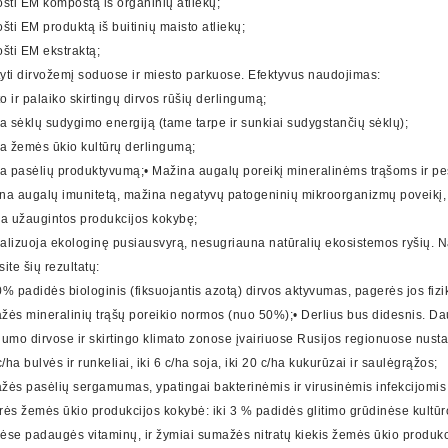
ošti ЕМ kompostą iš organinių atliekų;
šti ЕМ produktą iš buitinių maisto atliekų;
ošti ЕМ ekstraktą;
atyti dirvožemį soduose ir miesto parkuose. Efektyvus naudojimas:
to ir palaiko skirtingų dirvos rūšių derlingumą;
na sėklų sudygimo energiją (tame tarpe ir sunkiai sudygstančių sėklų);
na žemės ūkio kultūrų derlingumą;
na pasėlių produktyvumą;• Mažina augalų poreikį mineralinėms trąšoms ir pe
rina augalų imunitetą, mažina negatyvų patogeninių mikroorganizmų poveikį, s
na užaugintos produkcijos kokybę;
alizuoja ekologinę pusiausvyrą, nesugriauna natūralių ekosistemos ryšių. 
ite šių rezultatų:
0% padidės biologinis (fiksuojantis azotą) dirvos aktyvumas, pagerės jos fizik
žės mineralinių trąšų poreikio normos (nuo 50%);• Derlius bus didesnis. Da
gumo dirvose ir skirtingo klimato zonose įvairiuose Rusijos regionuose nustaty
c/ha bulvės ir runkeliai, iki 6 c/ha soja, iki 20 c/ha kukurūzai ir saulėgrąžos;
žės pasėlių sergamumas, ypatingai bakterinėmis ir virusinėmis infekcijomi
rės žemės ūkio produkcijos kokybė: iki 3 % padidės glitimo grūdinėse kultū
ėse padaugės vitaminų, ir žymiai sumažės nitratų kiekis žemės ūkio produkcij