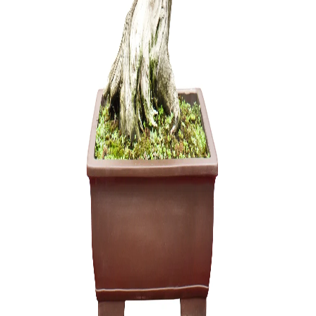
Microdoct
3,50
€