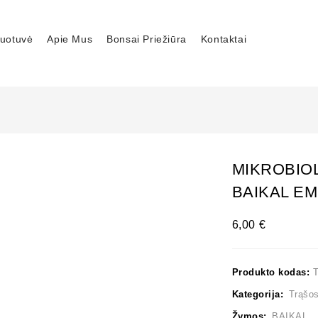
uotuvė
Apie Mus
Bonsai Priežiūra
Kontaktai
MIKROBIO
BAIKAL EM
6,00
€
Produkto kodas:
Kategorija:
Trąšo
Žymos:
BAIKAL
,