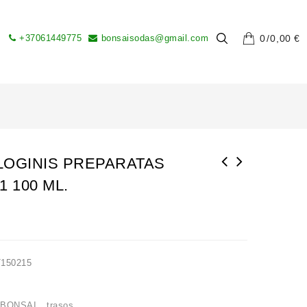
+37061449775
bonsaisodas@gmail.com
0
0,00
€
LOGINIS PREPARATAS
1 100 ML.
MIKROBIOLOGINIS PREPARATAS BAIKAL EM1 250
ML.
T150215
s
BONSAI
,
trasos