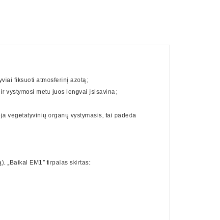
iai fiksuoti atmosferinį azotą;
ir vystymosi metu juos lengvai įsisavina;
ėja vegetatyvinių organų vystymasis, tai padeda
. „Baikal EM1″ tirpalas skirtas: