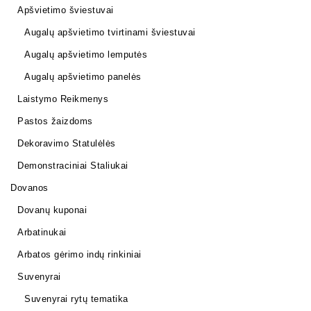
Apšvietimo šviestuvai
Augalų apšvietimo tvirtinami šviestuvai
Augalų apšvietimo lemputės
Augalų apšvietimo panelės
Laistymo Reikmenys
Pastos žaizdoms
Dekoravimo Statulėlės
Demonstraciniai Staliukai
Dovanos
Dovanų kuponai
Arbatinukai
Arbatos gėrimo indų rinkiniai
Suvenyrai
Suvenyrai rytų tematika