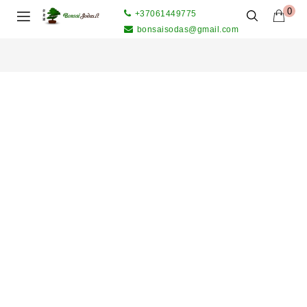
0
+37061449775
bonsaisodas@gmail.com