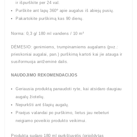
ir išpurškite per 24 val.
Purškite ant lapų 360º apie augalus iš abiejų pusių.
Pakartokite purškimą kas 90 dienų.
Norma: 0,3 g/ 180 ml vandens / 10 m²
DĖMESIO: genimiems, trumpinamiems augalams (pvz.:
prieskoniai augalai, pan.) purškimą kartoti kai jie atauga ir
susiformuoja antžeminė dalis.
NAUDOJIMO REKOMENDACIJOS
Geriausia produktą panaudoti ryte, kai atsidaro daugiau
augalų žiotelių.
Nepurkšti ant šlapių augalų.
Praėjus valandai po purškimo, lietus jau nebeturi
neigiamo poveikio produkto veikimui.
Produktą sudaro 180 ml purkštuvėlis (pripildytas