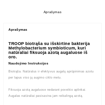
Aprašymas
Aprašymas
TROOP biotrąša su išskirtine bakterija
Methylobacterium symbioticum, kuri
natūraliai fiksuoja azotą augaluose iš
oro.
Naudojimo Instrukcijos
Biotrąša. Natūralus ir efektyvus augalų aprūpinimas azotu
per lapus viso jų augimo ciklo metu.
Fiksuoja azotą augaluose nedarant poveikio aplinkai.
Augalas natūraliai pasisavina jam reikalingą azotą.