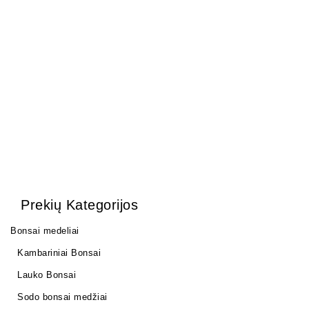
TRĄŠŲ LAIKIKLIS SU
Bonsai vitaminų tonikas
SMEIGTUKU, MAŽAS 10
10,00
€
VNT. PAKUOTĖ.
15,00
€
Prekių Kategorijos
Bonsai medeliai
Kambariniai Bonsai
Lauko Bonsai
Sodo bonsai medžiai