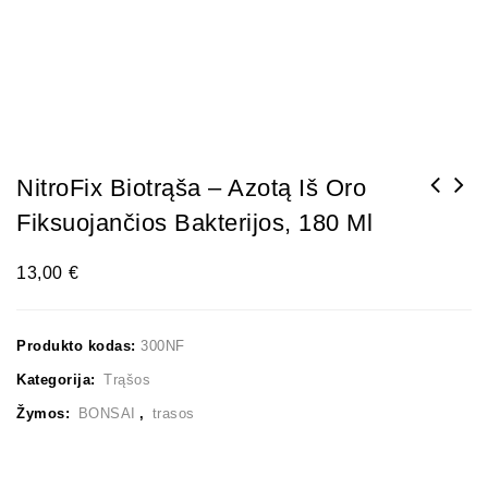
NitroFix Biotrąša – Azotą Iš Oro
Fiksuojančios Bakterijos, 180 Ml
13,00
€
Produkto kodas:
300NF
Kategorija:
Trąšos
Žymos:
BONSAI
,
trasos