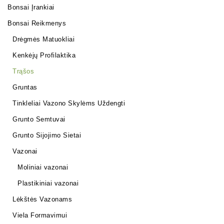
Bonsai Įrankiai
Bonsai Reikmenys
Drėgmės Matuokliai
Kenkėjų Profilaktika
Trąšos
Gruntas
Tinkleliai Vazono Skylėms Uždengti
Grunto Semtuvai
Grunto Sijojimo Sietai
Vazonai
Moliniai vazonai
Plastikiniai vazonai
Lėkštės Vazonams
Viela Formavimui