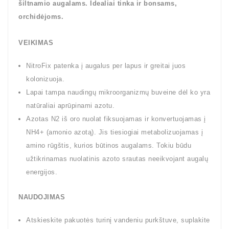
šiltnamio augalams. Idealiai tinka ir bonsams,
orchidėjoms.
VEIKIMAS
NitroFix patenka į augalus per lapus ir greitai juos
kolonizuoja.
Lapai tampa naudingų mikroorganizmų buveine dėl ko yra
natūraliai aprūpinami azotu.
Azotas N2 iš oro nuolat fiksuojamas ir konvertuojamas į
NH4+ (amonio azotą). Jis tiesiogiai metabolizuojamas į
amino rūgštis, kurios būtinos augalams. Tokiu būdu
užtikrinamas nuolatinis azoto srautas neeikvojant augalų
energijos.
NAUDOJIMAS
Atskieskite pakuotės turinį vandeniu purkštuve, suplakite