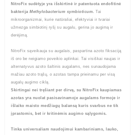
NitroFix sudėtyje yra išskirtinė ir patentuota endofitinė
bakterija
Methylobacterium symbioticum.
Tai
mikroorganizmai, kurie natūraliai, efektyviai ir tvariai
užmezga simbiotinį ryšį su augalu, gerina jo augimą ir
derėjimą.
NitroFix sąveikauja su augalais, paspartina azoto fiksaciją
iš oro be neigiamo poveikio aplinkai. Tai visiškai naujas ir
alternatyvus azoto šaltinis augalams, nes sunaudojama
mažiau azoto trąšų, o azotas tampa prieinamu per visą
augalų augimo ciklą.
Skirtingai nei tręšiant per dirvą, su NitroFix kaupiamas
azotas yra nuolat pasisavinamoje augalams formoje ir
išlaiko maisto medžiagų balansą kuris svarbus ne tik
įprastomis, bet ir kritinėmis augimo sąlygomis.
Tinka universaliam naudojimui kambariniams, lauko,