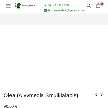
0
+37061449775
bonsaisodas@gmail.com
Olea (Alyvmedis Smulkialapis)
90,00
€