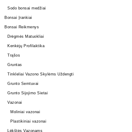
Sodo bonsai medžiai
Bonsai Įrankiai
Bonsai Reikmenys
Drėgmės Matuokliai
Kenkėjų Profilaktika
Trąšos
Gruntas
Tinkleliai Vazono Skylėms Uždengti
Grunto Semtuvai
Grunto Sijojimo Sietai
Vazonai
Moliniai vazonai
Plastikiniai vazonai
Lėkštės Vazonams