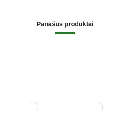
Panašūs produktai
Sesbania
Zelkova (smulkialapė)