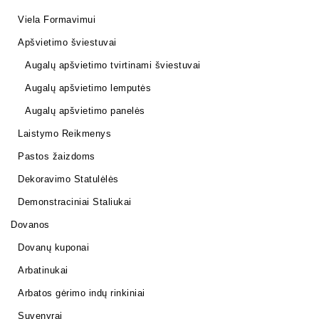
Viela Formavimui
Apšvietimo šviestuvai
Augalų apšvietimo tvirtinami šviestuvai
Augalų apšvietimo lemputės
Augalų apšvietimo panelės
Laistymo Reikmenys
Pastos žaizdoms
Dekoravimo Statulėlės
Demonstraciniai Staliukai
Dovanos
Dovanų kuponai
Arbatinukai
Arbatos gėrimo indų rinkiniai
Suvenyrai