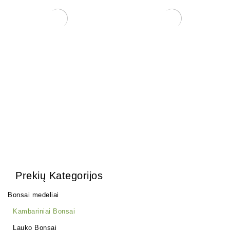
Zanthoxylum Piperitium
Arabica – Nile Acacia
150,00
€
150,00
€
Prekių Kategorijos
Bonsai medeliai
Kambariniai Bonsai
Lauko Bonsai