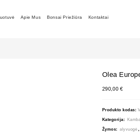
uotuvė
Apie Mus
Bonsai Priežiūra
Kontaktai
Olea Europ
290,00
€
Produkto kodas:
Kategorija:
Kambar
Žymos:
alyvuogė