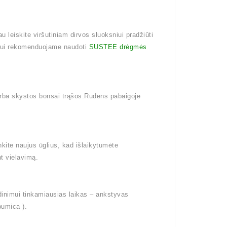
u leiskite viršutiniam dirvos sluoksniui pradžiūti
ymui rekomenduojame naudoti
SUSTEE drėgmės
arba skystos bonsai trąšos.Rudens pabaigoje
kite naujus ūglius, kad išlaikytumėte
t vielavimą.
inimui tinkamiausias laikas – ankstyvas
umica ).