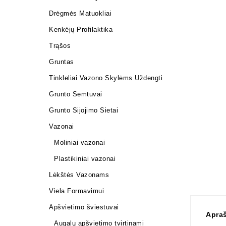
Drėgmės Matuokliai
Kenkėjų Profilaktika
Trąšos
Gruntas
Tinkleliai Vazono Skylėms Uždengti
Grunto Semtuvai
Grunto Sijojimo Sietai
Vazonai
Moliniai vazonai
Plastikiniai vazonai
Lėkštės Vazonams
Viela Formavimui
Apšvietimo šviestuvai
Apra
Augalų apšvietimo tvirtinami