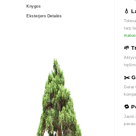
Knygos
💧 L
Eksterjero Detalės
Toleru
tarp l
matuok
🌱 T
Aktyvi
tręši
✂️ 
Gerai 
kompak
🔁 P
Jauni 
pavas