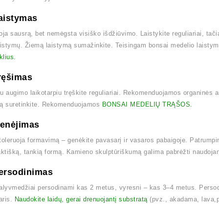
aistymas
oja sausrą, bet nemėgsta visiško išdžiūvimo. Laistykite reguliariai, tačia
aistymų. Žiemą laistymą sumažinkite. Teisingam bonsai medelio laist
lius.
ręšimas
u augimo laikotarpiu tręškite reguliariai. Rekomenduojamos organinės 
mą suretinkite. Rekomenduojamos
BONSAI MEDELIŲ TRĄŠOS.
Genėjimas
toleruoja formavimą – genėkite pavasarį ir vasaros pabaigoje. Patrumpin
tišką, tankią formą. Kamieno skulptūriškumą galima pabrėžti naudojan
ersodinimas
alyvmedžiai persodinami kas 2 metus, vyresni – kas 3–4 metus. Persod
aris.
Naudokite laidų, gerai drenuojantį substratą
(pvz., akadama, lava,p