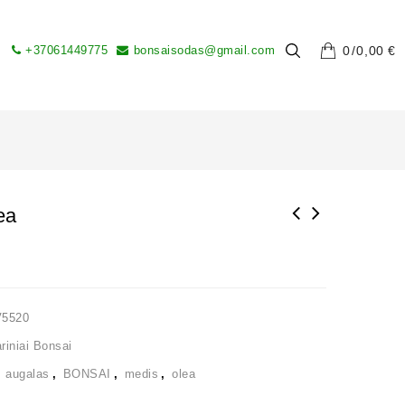
+37061449775
bonsaisodas@gmail.com
0
0,00
€
ea
V5520
iniai Bonsai
,
augalas
,
BONSAI
,
medis
,
olea