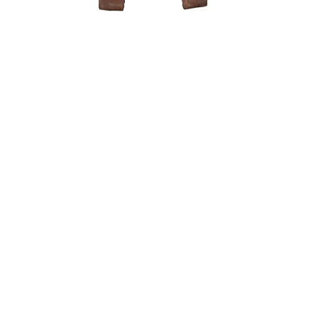
Tinklelis 
uždengti
0,15
€