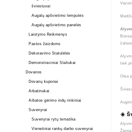
Vazono
šviestuvai
Augalų apšvietimo lemputės
Medži
Augalų apšvietimo panelės
Alyvme
Laistymo Reikmenys
Bonsai
žaliai
Pastos žaizdoms
Dekoravimo Statulėlės
Alyvme
Demonstraciniai Staliukai
tiek p
Dovanos
Olea p
Dovanų kuponai
Švieso
Arbatinukai
Arbatos gėrimo indų rinkiniai
Augini
Suvenyrai
☀️ Š
Suvenyrai rytų tematika
Alyvme
Vienetiniai rankų darbo suvenyrai
Žiemą 