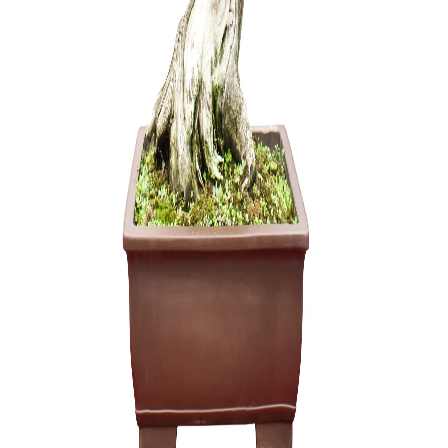
Carmona 
250,00
€