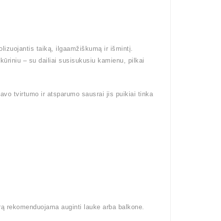
izuojantis taiką, ilgaamžiškumą ir išmintį.
riniu – su dailiai susisukusiu kamienu, pilkai
vo tvirtumo ir atsparumo sausrai jis puikiai tinka
arą rekomenduojama auginti lauke arba balkone.