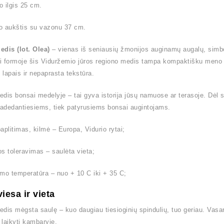
 ilgis 25 cm.
o aukštis su vazonu 37 cm.
dis (lot. Olea)
– vienas iš seniausių žmonijos auginamų augalų, simbol
 formoje šis Viduržemio jūros regiono medis tampa kompaktišku meno kū
s lapais ir nepaprasta tekstūra.
dis bonsai medelyje – tai gyva istorija jūsų namuose ar terasoje. Dėl sa
radedantiesiems, tiek patyrusiems bonsai augintojams.
aplitimas, kilmė – Europa, Vidurio rytai;
s toleravimas – saulėta vieta;
mo temperatūra – nuo + 10 C iki + 35 C;
viesa ir vieta
dis mėgsta saulę – kuo daugiau tiesioginių spindulių, tuo geriau. Vas
laikyti kambaryje.