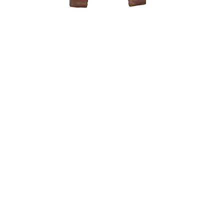
Zelkova (
150,00
€