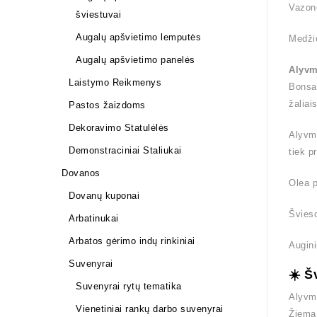
Vazono
šviestuvai
Augalų apšvietimo lemputės
Medži
Augalų apšvietimo panelės
Alyvme
Laistymo Reikmenys
Bonsai
žaliai
Pastos žaizdoms
Dekoravimo Statulėlės
Alyvme
Demonstraciniai Staliukai
tiek p
Dovanos
Olea p
Dovanų kuponai
Švieso
Arbatinukai
Arbatos gėrimo indų rinkiniai
Augini
Suvenyrai
☀️ Š
Suvenyrai rytų tematika
Alyvme
Vienetiniai rankų darbo suvenyrai
Žiemą 