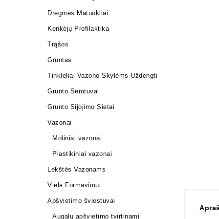
Drėgmės Matuokliai
Kenkėjų Profilaktika
Trąšos
Gruntas
Tinkleliai Vazono Skylėms Uždengti
Grunto Semtuvai
Grunto Sijojimo Sietai
Vazonai
Moliniai vazonai
Plastikiniai vazonai
Lėkštės Vazonams
Viela Formavimui
Apšvietimo šviestuvai
Apra
Augalų apšvietimo tvirtinami