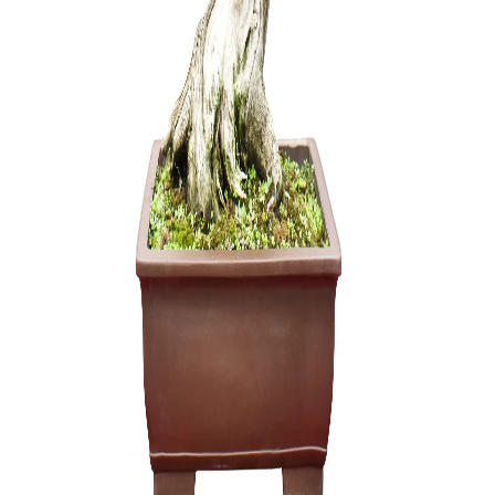
Arabica – 
150,00
€