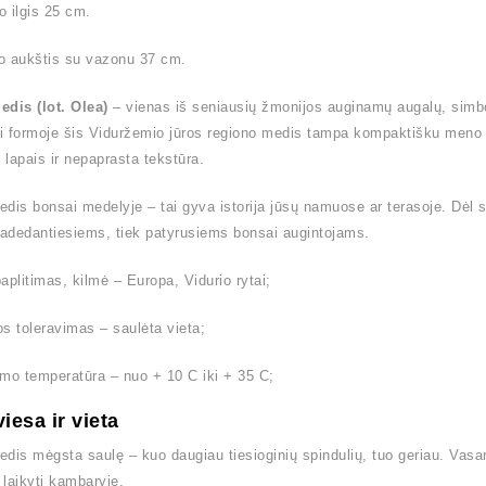
 ilgis 25 cm.
o aukštis su vazonu 37 cm.
dis (lot. Olea)
– vienas iš seniausių žmonijos auginamų augalų, simbol
 formoje šis Viduržemio jūros regiono medis tampa kompaktišku meno kū
s lapais ir nepaprasta tekstūra.
dis bonsai medelyje – tai gyva istorija jūsų namuose ar terasoje. Dėl sa
radedantiesiems, tiek patyrusiems bonsai augintojams.
aplitimas, kilmė – Europa, Vidurio rytai;
s toleravimas – saulėta vieta;
mo temperatūra – nuo + 10 C iki + 35 C;
viesa ir vieta
dis mėgsta saulę – kuo daugiau tiesioginių spindulių, tuo geriau. Vas
laikyti kambaryje.