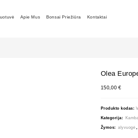
uotuvė
Apie Mus
Bonsai Priežiūra
Kontaktai
Olea Europ
150,00
€
Produkto kodas:
Kategorija:
Kambar
Žymos:
alyvuogė