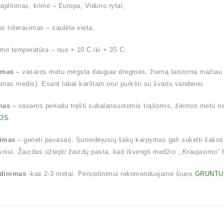
aplitimas, kilmė – Europa, Vidurio rytai;
s toleravimas – saulėta vieta;
mo temperatūra – nuo + 10 C iki + 35 C;
ymas
– vasaros metu mėgsta daugiau drėgmės, žiemą laistoma mažiau (l
mas medis). Esant labai karštam orui purkšti su švariu vandeniu.
mas
– vasaros periodu tręšti subalansuotomis trąšomis, žiemos metu
OS.
imas
– genėti pavasarį. Sumedėjusių šakų karpymas gali sukelti šakos
sniui. Žaizdas užtepti žaizdų pasta, kad išvengti medžio ,,Kraujavimo” be
dinimas
-kas 2-3 metai. Persodinimui rekomenduojame šiuos
GRUNTU