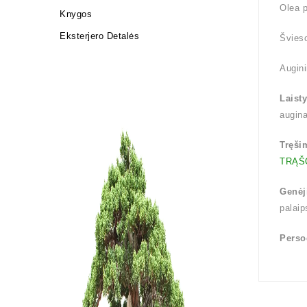
Olea p
Knygos
Eksterjero Detalės
Švieso
Augini
Laist
augina
Tręši
TRĄŠ
Genėj
palaip
Perso