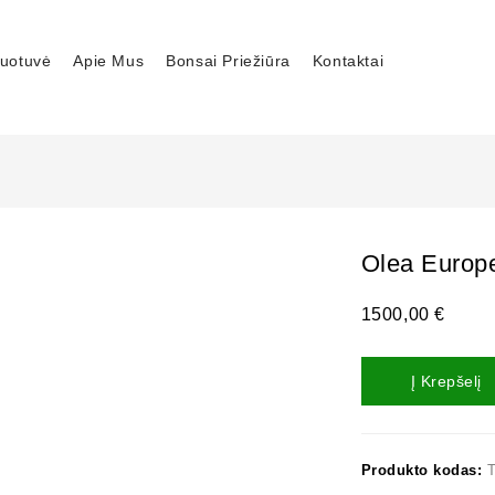
uotuvė
Apie Mus
Bonsai Priežiūra
Kontaktai
Olea Europ
1500,00
€
Į Krepšelį
Produkto kodas: