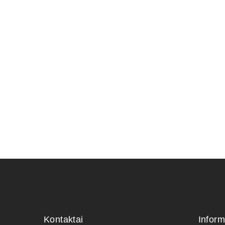
Trąšos Ma
(žuvų emul
25,00
€
Kontaktai
Inform