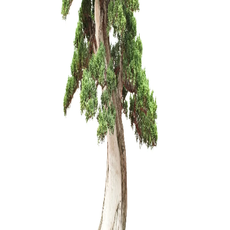
Pincetas/g
mm
20,00
€