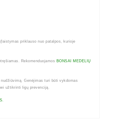
aistymas priklauso nuo patalpos, kurioje
 netręšiamas. Rekomenduojamos
BONSAI MEDELIŲ
 nudžiūvimą. Genėjimas turi būti vykdomas
i užtikrinti ligų prevenciją.
S.