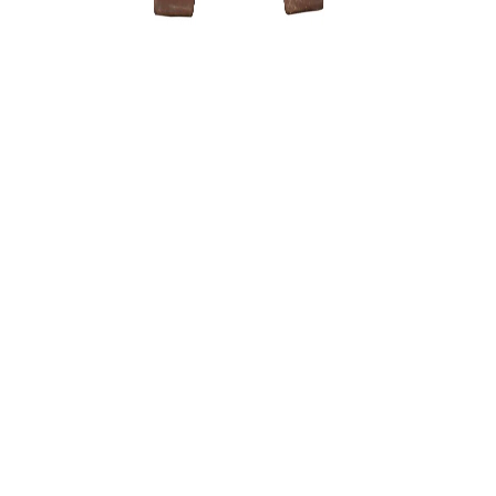
Zelkova (
120,00
€