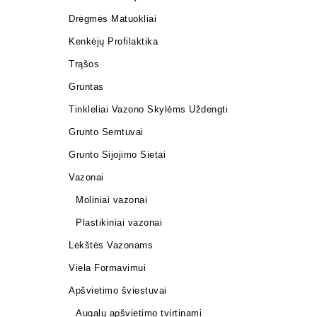
Drėgmės Matuokliai
Kenkėjų Profilaktika
Trąšos
Gruntas
Tinkleliai Vazono Skylėms Uždengti
Grunto Semtuvai
Grunto Sijojimo Sietai
Vazonai
Moliniai vazonai
Plastikiniai vazonai
Lėkštės Vazonams
Viela Formavimui
Apšvietimo šviestuvai
Augalų apšvietimo tvirtinami