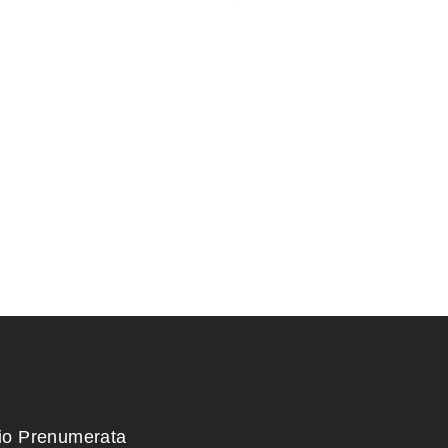
zdoms
ŽALIASIS skystas kalio
i)
muilas (1 kg)
6,00
€
kio Prenumerata