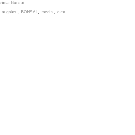
iniai Bonsai
,
augalas
,
BONSAI
,
medis
,
olea