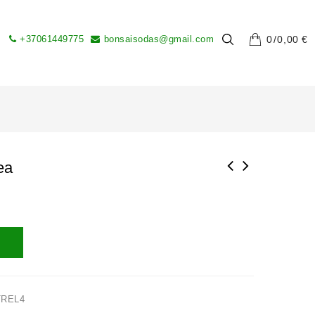
+37061449775
bonsaisodas@gmail.com
0
0,00
€
ea
TREL4