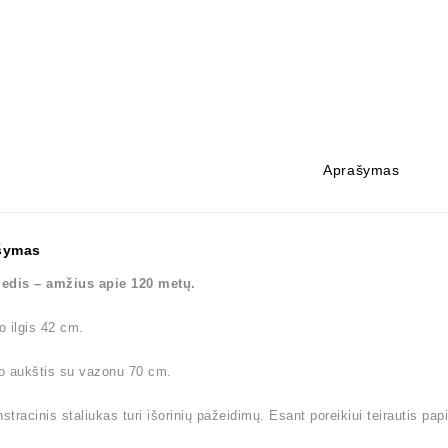
Aprašymas
šymas
edis – amžius apie 120 metų.
 ilgis 42 cm.
o aukštis su vazonu 70 cm.
tracinis staliukas turi išorinių pažeidimų. Esant poreikiui teirautis pa