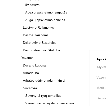
šviestuvai
Augalų apšvietimo lemputės
Augalų apšvietimo panelės
Laistymo Reikmenys
Pastos žaizdoms
Dekoravimo Statulėlės
Demonstraciniai Staliukai
Dovanos
Apra
Dovanų kuponai
Alyvm
Arbatinukai
Vazono
Arbatos gėrimo indų rinkiniai
Medži
Suvenyrai
Suvenyrai rytų tematika
Demons
Vienetiniai rankų darbo suvenyrai