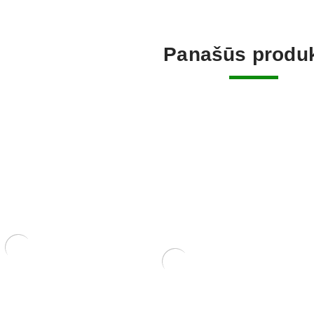
Panašūs produk
rėbliukas, 210
Sesbania
Zelkova (