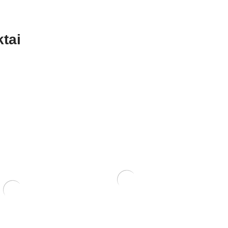
tai
Tinklelis vazono skylėms
uždengti. Pakuotėje 10 vnt.
1,50
€
smulkialapė)