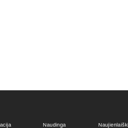
tsu Fish emulsion
Carmona Macrophylla
Pasta Žai
sija)
(Universal
250,00
€
28,00
€
acija
Naudinga
Naujienlaiš