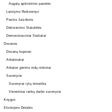
Augalų apšvietimo panelės
Laistymo Reikmenys
Pastos žaizdoms
Dekoravimo Statulėlės
Demonstraciniai Staliukai
Dovanos
Dovanų kuponai
Arbatinukai
Arbatos gėrimo indų rinkiniai
Suvenyrai
Suvenyrai rytų tematika
Vienetiniai rankų darbo suvenyrai
Knygos
Eksterjero Detalės