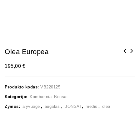
Olea Europea
195,00
€
Produkto kodas:
VB220125
Kategorija:
Kambariniai Bonsai
Žymos:
alyvuogė
,
augalas
,
BONSAI
,
medis
,
olea