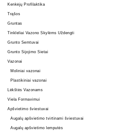
Kenkėjų Profilaktika
Trąšos
Gruntas
Tinkleliai Vazono Skylėms Uždengti
Grunto Semtuvai
Grunto Sijojimo Sietai
Vazonai
Moliniai vazonai
Plastikiniai vazonai
Lėkštės Vazonams
Viela Formavimui
Apšvietimo šviestuvai
Augalų apšvietimo tvirtinami šviestuvai
Augalų apšvietimo lemputės