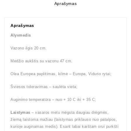
Aprašymas
Aprašymas
Alyvmedis
Vazono ilgis 20 cm.
Medžio aukštis su vazonu 47 cm.
Olea Europea paplitimas, kilmė – Europa, Vidurio rytai;
Šviesos toleravimas – saulėta vieta;
Auginimo temperatūra – nuo + 10 C iki + 35 C;
Laistymas
– vasaros metu mėgsta daugiau drėgmės,
žiemą laistoma mažiau (laistymas priklauso nuo patalpos,
kurioje auginamas medis). Esant labai karštam orui purkšti