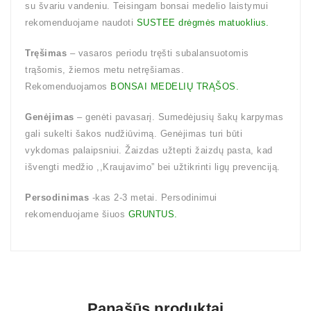
su švariu vandeniu. Teisingam bonsai medelio laistymui
rekomenduojame naudoti
SUSTEE drėgmės matuoklius.
Tręšimas
– vasaros periodu tręšti subalansuotomis
trąšomis, žiemos metu netręšiamas.
Rekomenduojamos
BONSAI MEDELIŲ TRĄŠOS.
Genėjimas
– genėti pavasarį. Sumedėjusių šakų karpymas
gali sukelti šakos nudžiūvimą. Genėjimas turi būti
vykdomas palaipsniui. Žaizdas užtepti žaizdų pasta, kad
išvengti medžio ,,Kraujavimo” bei užtikrinti ligų prevenciją.
Persodinimas
-kas 2-3 metai. Persodinimui
rekomenduojame šiuos
GRUNTUS.
Panašūs produktai