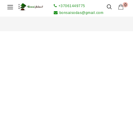
0
+37061449775
bonsaisodas@gmail.com