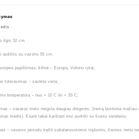
šymas
edis
 ilgis 32 cm.
o aukštis su vazonu 55 cm.
uropea papilitimas, kilmė – Europa, Vidurio rytai;
s toleravimas – saulėta vieta;
mo temperatūra – nuo + 10 C iki + 35 C;
mas – vasaros metu mėgsta daugiau drėgmės, žiemą laistoma mažiau (l
mas medis). Esant labai karštam orui purkšti su švariu vandeniu;
as – vasaros periodu tręšti subalansuotomis trąšomis, žiemos metu n