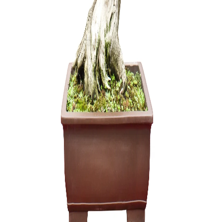
Zanthoxyl
150,00
€