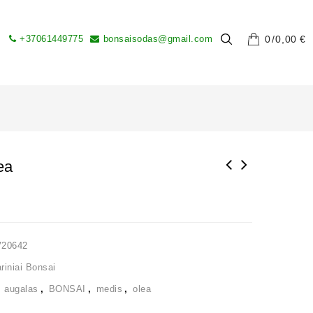
+37061449775
bonsaisodas@gmail.com
0
0,00
€
ea
V20642
iniai Bonsai
,
augalas
,
BONSAI
,
medis
,
olea