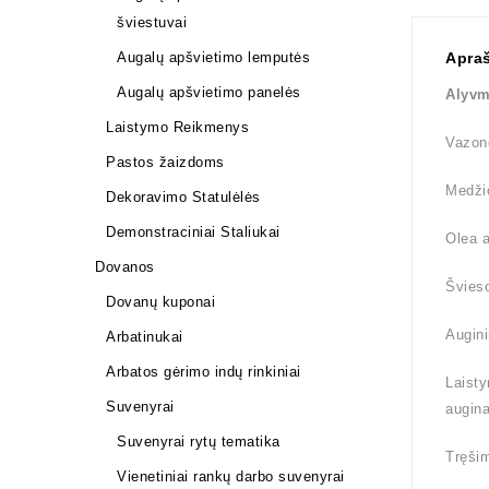
šviestuvai
Apra
Augalų apšvietimo lemputės
Augalų apšvietimo panelės
Alyvm
Laistymo Reikmenys
Vazono
Pastos žaizdoms
Medži
Dekoravimo Statulėlės
Demonstraciniai Staliukai
Olea a
Dovanos
Švieso
Dovanų kuponai
Augini
Arbatinukai
Arbatos gėrimo indų rinkiniai
Laisty
Suvenyrai
augina
Suvenyrai rytų tematika
Tręšim
Vienetiniai rankų darbo suvenyrai