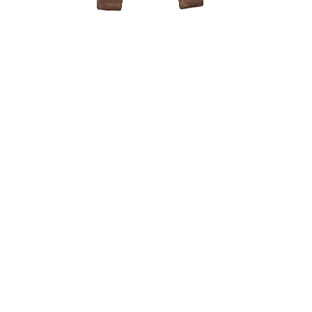
ŽALIASIS 
muilas (5
3,75
€