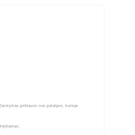
aistymas priklauso nuo patalpos, kurioje
etręšiamas;