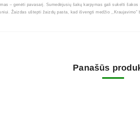
mas – genėti pavasarį. Sumedėjusių šakų karpymas gali sukelti šakos
sniui. Žaizdas uštepti žaizdų pasta, kad išvengti medžio ,,Kraujavimo” be
Panašūs produk