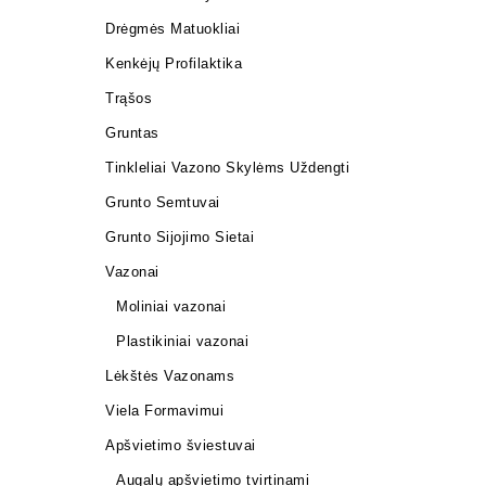
Drėgmės Matuokliai
Kenkėjų Profilaktika
Trąšos
Gruntas
Tinkleliai Vazono Skylėms Uždengti
Grunto Semtuvai
Grunto Sijojimo Sietai
Vazonai
Moliniai vazonai
Plastikiniai vazonai
Lėkštės Vazonams
Viela Formavimui
Apšvietimo šviestuvai
Augalų apšvietimo tvirtinami