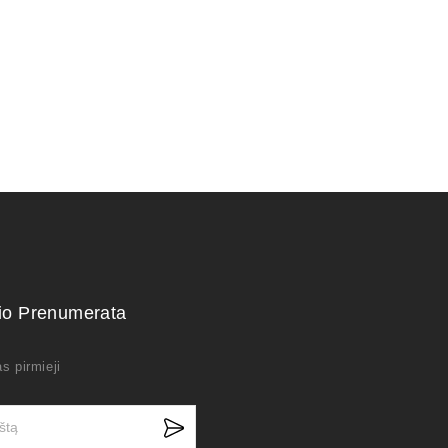
kio Prenumerata
s pirmieji