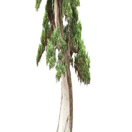
Carmona 
250,00
€