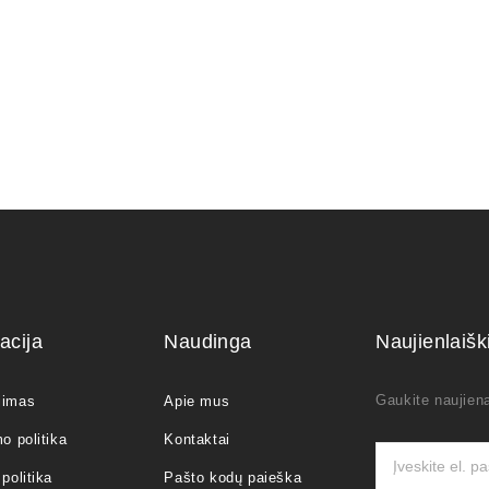
acija
Naudinga
Naujienlaiš
Gaukite naujiena
jimas
Apie mus
o politika
Kontaktai
politika
Pašto kodų paieška