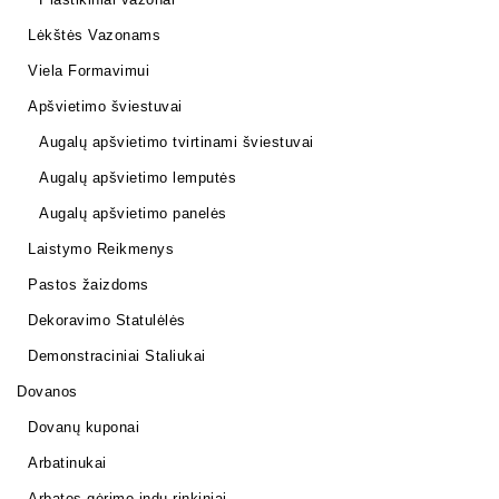
Lėkštės Vazonams
Viela Formavimui
Apšvietimo šviestuvai
Augalų apšvietimo tvirtinami šviestuvai
Augalų apšvietimo lemputės
Augalų apšvietimo panelės
Laistymo Reikmenys
Pastos žaizdoms
Dekoravimo Statulėlės
Demonstraciniai Staliukai
Dovanos
Dovanų kuponai
Arbatinukai
Arbatos gėrimo indų rinkiniai