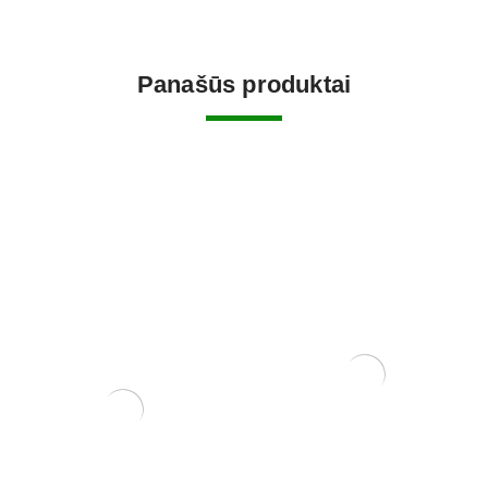
Panašūs produktai
Pincetas/grėbliukas, 210
mm
20,00
€
Pasta Žaizdoms