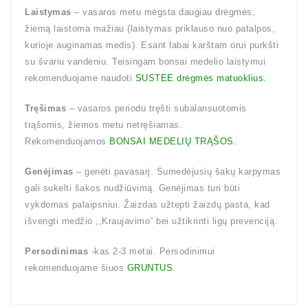
Laistymas
– vasaros metu mėgsta daugiau drėgmės,
žiemą laistoma mažiau (laistymas priklauso nuo patalpos,
kurioje auginamas medis). Esant labai karštam orui purkšti
su švariu vandeniu. Teisingam bonsai medelio laistymui
rekomenduojame naudoti
SUSTEE drėgmės matuoklius.
Tręšimas
– vasaros periodu tręšti subalansuotomis
trąšomis, žiemos metu netręšiamas.
Rekomenduojamos
BONSAI MEDELIŲ TRĄŠOS.
Genėjimas
– genėti pavasarį. Sumedėjusių šakų karpymas
gali sukelti šakos nudžiūvimą. Genėjimas turi būti
vykdomas palaipsniui. Žaizdas užtepti žaizdų pasta, kad
išvengti medžio ,,Kraujavimo” bei užtikrinti ligų prevenciją.
Persodinimas
-kas 2-3 metai. Persodinimui
rekomenduojame šiuos
GRUNTUS.