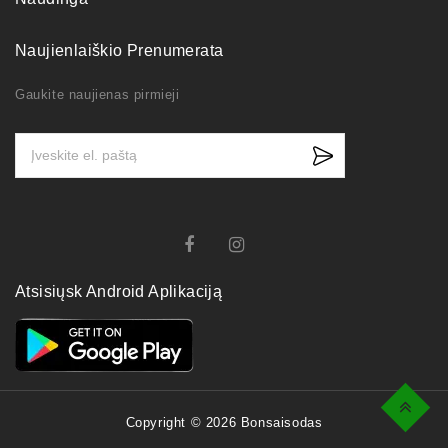
Naujienlaiškio Prenumerata
Gaukite naujienas pirmieji
Atsisiųsk Android Aplikaciją
Top
Copyright © 2026 Bonsaisodas