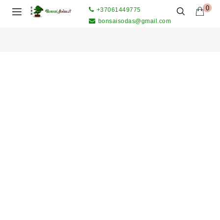
0
+37061449775
bonsaisodas@gmail.com