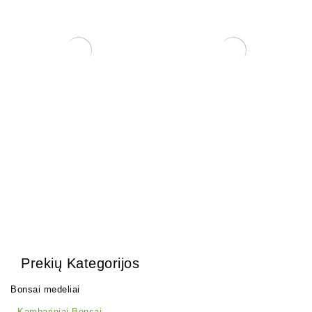
Zelkova (smulkialapė)
Trąšos Nutribonsai +eco
200,00
€
17,00
€
Prekių Kategorijos
Bonsai medeliai
Kambariniai Bonsai