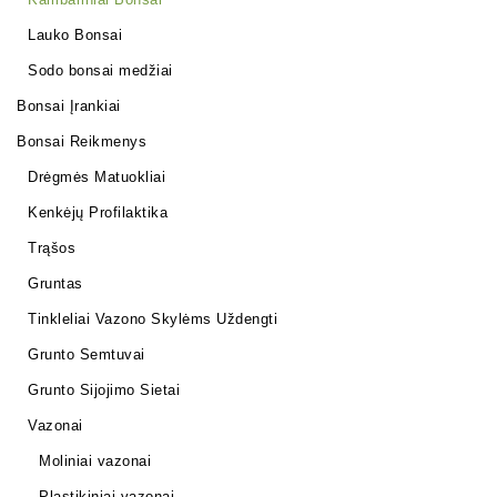
Lauko Bonsai
Sodo bonsai medžiai
Bonsai Įrankiai
Bonsai Reikmenys
Drėgmės Matuokliai
Kenkėjų Profilaktika
Trąšos
Gruntas
Tinkleliai Vazono Skylėms Uždengti
Grunto Semtuvai
Grunto Sijojimo Sietai
Vazonai
Moliniai vazonai
Plastikiniai vazonai