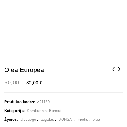
Olea Europea
90,00
€
80,00
€
Produkto kodas:
V21129
Kategorija:
Kambariniai Bonsai
Žymos:
alyvuogė
,
augalas
,
BONSAI
,
medis
,
olea