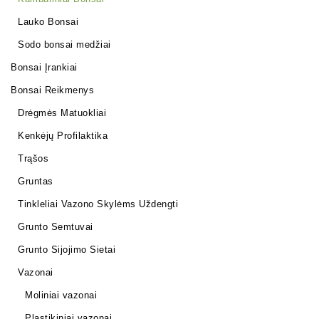
Lauko Bonsai
Sodo bonsai medžiai
Bonsai Įrankiai
Bonsai Reikmenys
Drėgmės Matuokliai
Kenkėjų Profilaktika
Trąšos
Gruntas
Tinkleliai Vazono Skylėms Uždengti
Grunto Semtuvai
Grunto Sijojimo Sietai
Vazonai
Moliniai vazonai
Plastikiniai vazonai