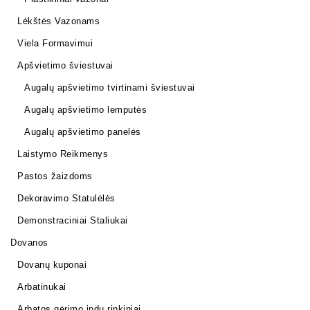
Lėkštės Vazonams
Viela Formavimui
Apšvietimo šviestuvai
Augalų apšvietimo tvirtinami šviestuvai
Augalų apšvietimo lemputės
Augalų apšvietimo panelės
Laistymo Reikmenys
Pastos žaizdoms
Dekoravimo Statulėlės
Demonstraciniai Staliukai
Dovanos
Dovanų kuponai
Arbatinukai
Arbatos gėrimo indų rinkiniai