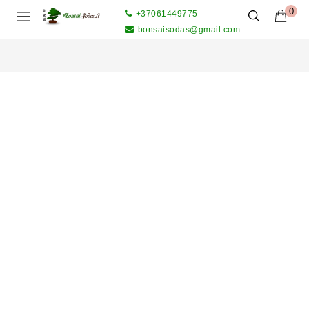
0
+37061449775
bonsaisodas@gmail.com