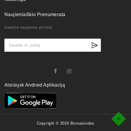
Naujienlaiškio Prenumerata
Gaukite naujienas pirmieji
Atsisiųsk Android Aplikaciją
Top
Copyright © 2026 Bonsaisodas