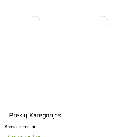
Zanthoxylum Piperitium
Zanthoxylum Piperitium
250,00
€
250,00
€
Prekių Kategorijos
Bonsai medeliai
Kambariniai Bonsai