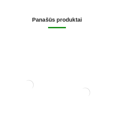
Panašūs produktai
Grunto semtuvas plastikinis
3 dalių .
22,00
€
Zelkova (smulkialapė)