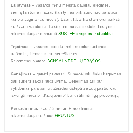
Laistymas
– vasaros metu mėgsta daugiau drėgmės,
žiemą laistoma mažiau (laistymas priklauso nuo patalpos,
kurioje auginamas medis). Esant labai karštam orui purkšti
su švariu vandeniu. Teisingam bonsai medelio laistymui
rekomenduojame naudoti
SUSTEE drėgmės matuoklius.
Tręšimas
– vasaros periodu tręšti subalansuotomis
trąšomis, žiemos metu netręšiamas.
Rekomenduojamos
BONSAI MEDELIŲ TRĄŠOS.
Genėjimas
– genėti pavasarį. Sumedėjusių šakų karpymas
gali sukelti šakos nudžiūvimą. Genėjimas turi būti
vykdomas palaipsniui. Žaizdas užtepti žaizdų pasta, kad
išvengti medžio ,,Kraujavimo” bei užtikrinti ligų prevenciją.
Persodinimas
-kas 2-3 metai. Persodinimui
rekomenduojame šiuos
GRUNTUS.