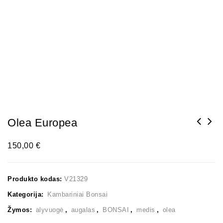
Olea Europea
150,00
€
Produkto kodas:
V21329
Kategorija:
Kambariniai Bonsai
Žymos:
alyvuogė
,
augalas
,
BONSAI
,
medis
,
olea