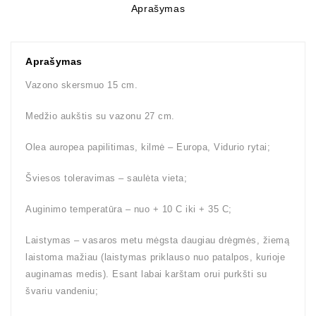
Aprašymas
Aprašymas
Vazono skersmuo 15 cm.
Medžio aukštis su vazonu 27 cm.
Olea auropea papilitimas, kilmė – Europa, Vidurio rytai;
Šviesos toleravimas – saulėta vieta;
Auginimo temperatūra – nuo + 10 C iki + 35 C;
Laistymas – vasaros metu mėgsta daugiau drėgmės, žiemą
laistoma mažiau (laistymas priklauso nuo patalpos, kurioje
auginamas medis). Esant labai karštam orui purkšti su
švariu vandeniu;