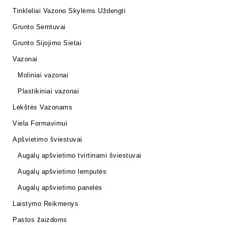
Tinkleliai Vazono Skylėms Uždengti
Grunto Semtuvai
Grunto Sijojimo Sietai
Vazonai
Moliniai vazonai
Plastikiniai vazonai
Lėkštės Vazonams
Viela Formavimui
Apšvietimo šviestuvai
Augalų apšvietimo tvirtinami šviestuvai
Augalų apšvietimo lemputės
Augalų apšvietimo panelės
Laistymo Reikmenys
Pastos žaizdoms