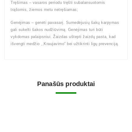
Tręšimas – vasaros periodu tręšti subalansuotomis
trąšomis, žiemos metu netręšiamas;
Genėjimas – genėti pavasarį. Sumedėjusių šakų karpymas
gali sukelti šakos nudžiūvimą. Genėjimas turi būti
vykdomas palaipsniui. Žaizdas uštepti žaizdų pasta, kad
išvengti medžio ,,Kraujavimo” bei užtikrinti ligų prevenciją.
Panašūs produktai