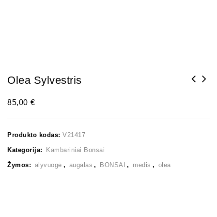
Olea Sylvestris
85,00
€
Produkto kodas:
V21417
Kategorija:
Kambariniai Bonsai
Žymos:
alyvuogė
,
augalas
,
BONSAI
,
medis
,
olea