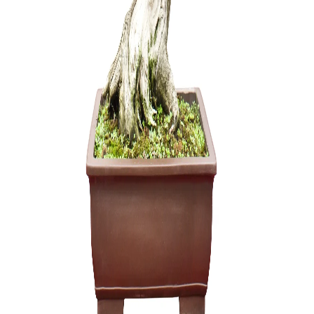
Carmona 
250,00
€