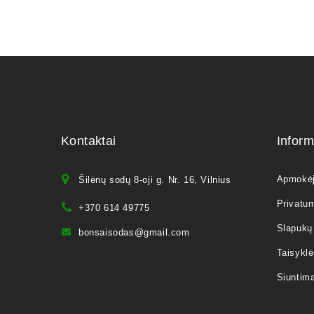
Kontaktai
Inform
Apmokė
Šilėnų sodų 8-oji g. Nr. 16, Vilnius
Privatum
+370 614 49775
Slapukų 
bonsaisodas@gmail.com
Taisyklė
Siuntim