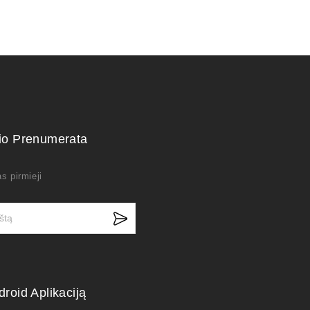
kio Prenumerata
s pirmieji
droid Aplikaciją