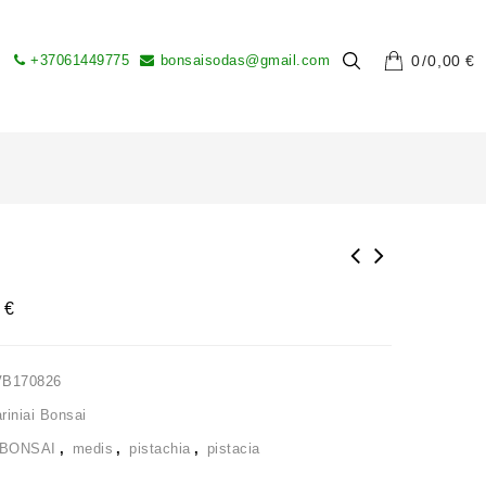
+37061449775
bonsaisodas@gmail.com
0
0,00
€
0
€
VB170826
iniai Bonsai
BONSAI
,
medis
,
pistachia
,
pistacia