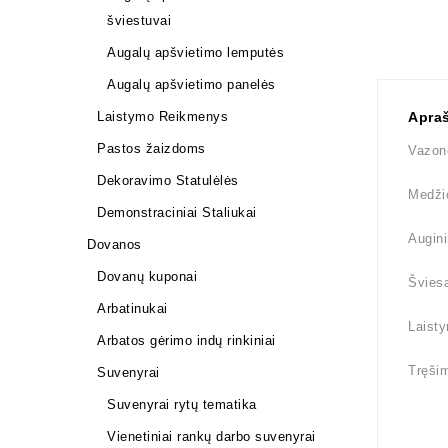
šviestuvai
Augalų apšvietimo lemputės
Augalų apšvietimo panelės
Laistymo Reikmenys
Apra
Pastos žaizdoms
Vazono
Dekoravimo Statulėlės
Medži
Demonstraciniai Staliukai
Augin
Dovanos
Dovanų kuponai
Šviesa
Arbatinukai
Laisty
Arbatos gėrimo indų rinkiniai
Tręšim
Suvenyrai
Suvenyrai rytų tematika
Vienetiniai rankų darbo suvenyrai