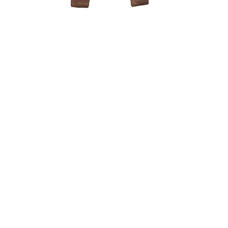
Sesbania
150,00
€