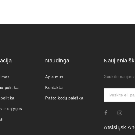
acija
Naudinga
Naujienlaiš
Gaukite naujiena
jimas
Apie mus
o politika
Kontaktai
politika
Pašto kodų paieška
s ir sąlygos
as
Atsisiųsk An