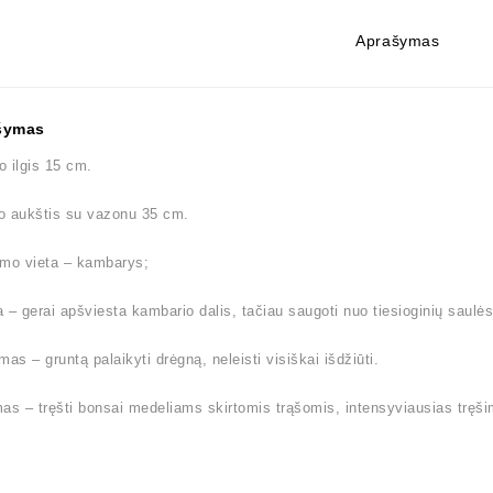
Aprašymas
šymas
 ilgis 15 cm.
o aukštis su vazonu 35 cm.
imo vieta – kambarys;
 – gerai apšviesta kambario dalis, tačiau saugoti nuo tiesioginių saulės
mas – gruntą palaikyti drėgną, neleisti visiškai išdžiūti.
as – tręšti bonsai medeliams skirtomis trąšomis, intensyviausias tręši