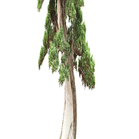
uždengti. 
1,50
€