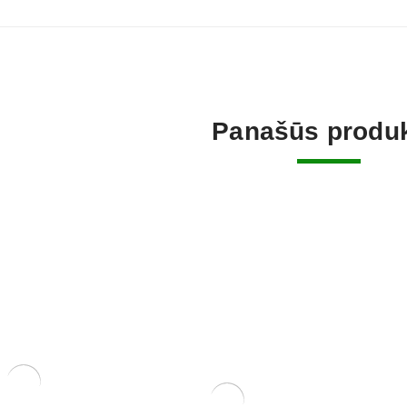
Panašūs produk
vazono skylėms