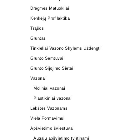
Drėgmės Matuokliai
Kenkėjų Profilaktika
Trąšos
Gruntas
Tinkleliai Vazono Skylėms Uždengti
Grunto Semtuvai
Grunto Sijojimo Sietai
Vazonai
Moliniai vazonai
Plastikiniai vazonai
Lėkštės Vazonams
Viela Formavimui
Apšvietimo šviestuvai
Augalų apšvietimo tvirtinami