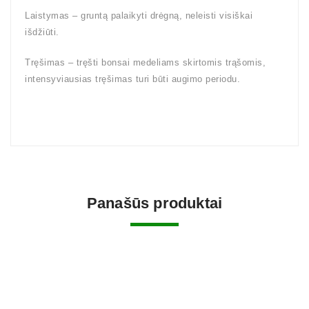
Laistymas – gruntą palaikyti drėgną, neleisti visiškai
išdžiūti.
Tręšimas – tręšti bonsai medeliams skirtomis trąšomis,
intensyviausias tręšimas turi būti augimo periodu.
Panašūs produktai