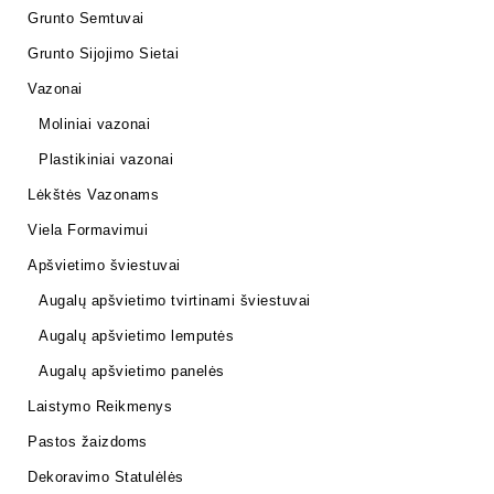
Grunto Semtuvai
Grunto Sijojimo Sietai
Vazonai
Moliniai vazonai
Plastikiniai vazonai
Lėkštės Vazonams
Viela Formavimui
Apšvietimo šviestuvai
Augalų apšvietimo tvirtinami šviestuvai
Augalų apšvietimo lemputės
Augalų apšvietimo panelės
Laistymo Reikmenys
Pastos žaizdoms
Dekoravimo Statulėlės