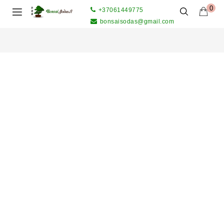
0
+37061449775
bonsaisodas@gmail.com