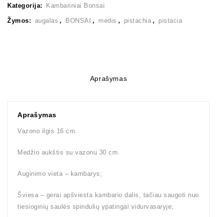
Kategorija:
Kambariniai Bonsai
Žymos:
augalas
,
BONSAI
,
medis
,
pistachia
,
pistacia
Aprašymas
Aprašymas
Vazono ilgis 16 cm.
Medžio aukštis su vazonu 30 cm.
Auginimo vieta – kambarys;
Šviesa – gerai apšviesta kambario dalis, tačiau saugoti nuo
tiesioginių saulės spindulių ypatingai vidurvasaryje;