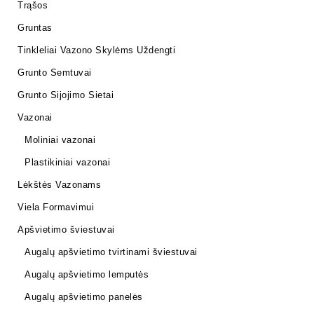
Trąšos
Gruntas
Tinkleliai Vazono Skylėms Uždengti
Grunto Semtuvai
Grunto Sijojimo Sietai
Vazonai
Moliniai vazonai
Plastikiniai vazonai
Lėkštės Vazonams
Viela Formavimui
Apšvietimo šviestuvai
Augalų apšvietimo tvirtinami šviestuvai
Augalų apšvietimo lemputės
Augalų apšvietimo panelės