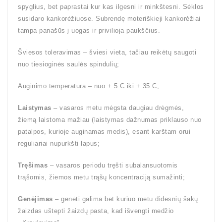
spyglius, bet paprastai kur kas ilgesni ir minkštesni. Sėklos
susidaro kankorėžiuose. Subrendę moteriškieji kankorėžiai
tampa panašūs į uogas ir privilioja paukščius.
Šviesos toleravimas – šviesi vieta, tačiau reikėtų saugoti
nuo tiesioginės saulės spindulių;
Auginimo temperatūra – nuo + 5 C iki + 35 C;
Laistymas
– vasaros metu mėgsta daugiau drėgmės,
žiemą laistoma mažiau (laistymas dažnumas priklauso nuo
patalpos, kurioje auginamas medis), esant karštam orui
reguliariai nupurkšti lapus;
Tręšimas
– vasaros periodu tręšti subalansuotomis
trąšomis, žiemos metu trąšų koncentraciją sumažinti;
Genėjimas
– genėti galima bet kuriuo metu didesnių šakų
žaizdas uštepti žaizdų pasta, kad išvengti medžio