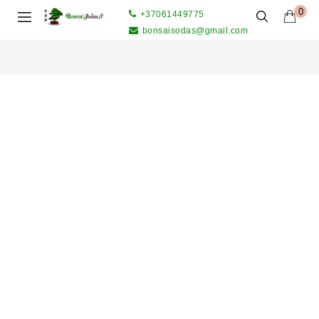
0
+37061449775
bonsaisodas@gmail.com