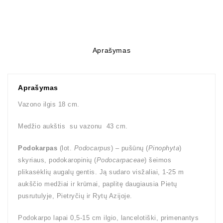
Aprašymas
Aprašymas
Vazono ilgis 18 cm.
Medžio aukštis su vazonu 43 cm.
Podokarpas
(lot.
Podocarpus
) – pušūnų (
Pinophyta
)
skyriaus, podokaropinių (
Podocarpaceae
) šeimos
plikasėklių augalų gentis. Ją sudaro visžaliai, 1-25 m
aukščio medžiai ir krūmai, paplitę daugiausia Pietų
pusrutulyje, Pietryčių ir Rytų Azijoje.
Podokarpo lapai 0,5-15 cm ilgio, lancelotiški, primenantys