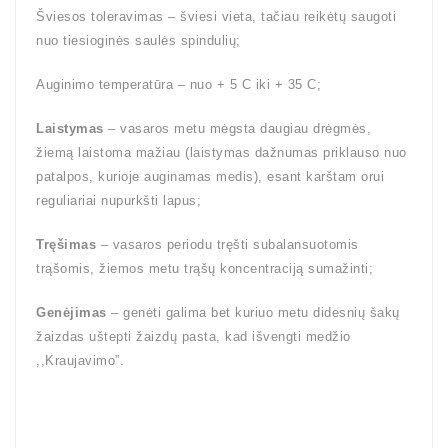
Šviesos toleravimas – šviesi vieta, tačiau reikėtų saugoti
nuo tiesioginės saulės spindulių;
Auginimo temperatūra – nuo + 5 C iki + 35 C;
Laistymas
– vasaros metu mėgsta daugiau drėgmės,
žiemą laistoma mažiau (laistymas dažnumas priklauso nuo
patalpos, kurioje auginamas medis), esant karštam orui
reguliariai nupurkšti lapus;
Tręšimas
– vasaros periodu tręšti subalansuotomis
trąšomis, žiemos metu trąšų koncentraciją sumažinti;
Genėjimas
– genėti galima bet kuriuo metu didesnių šakų
žaizdas uštepti žaizdų pasta, kad išvengti medžio
,,Kraujavimo”.