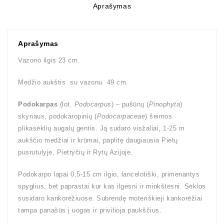
Aprašymas
Aprašymas
Vazono ilgis 23 cm.
Medžio aukštis su vazonu 49 cm.
Podokarpas
(lot.
Podocarpus
) – pušūnų (
Pinophyta
)
skyriaus, podokaropinių (
Podocarpaceae
) šeimos
plikasėklių augalų gentis. Ją sudaro visžaliai, 1-25 m
aukščio medžiai ir krūmai, paplitę daugiausia Pietų
pusrutulyje, Pietryčių ir Rytų Azijoje.
Podokarpo lapai 0,5-15 cm ilgio, lancelotiški, primenantys
spyglius, bet paprastai kur kas ilgesni ir minkštesni. Sėklos
susidaro kankorėžiuose. Subrendę moteriškieji kankorėžiai
tampa panašūs į uogas ir privilioja paukščius.