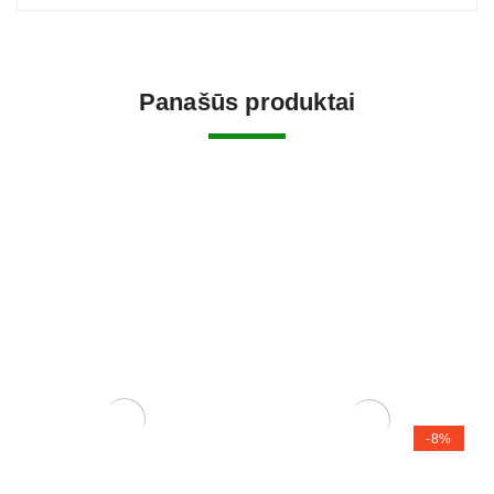
Panašūs produktai
-8%
Zelkova (smulkialapė)
Zelkova (smulkialapė)