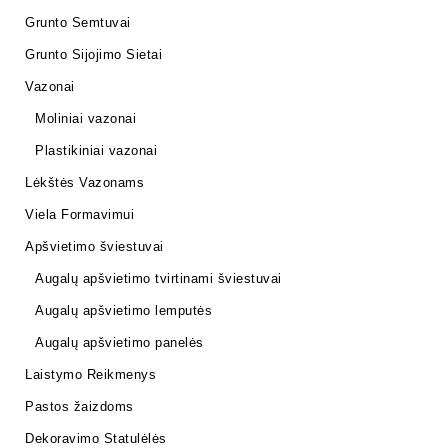
Grunto Semtuvai
Grunto Sijojimo Sietai
Vazonai
Moliniai vazonai
Plastikiniai vazonai
Lėkštės Vazonams
Viela Formavimui
Apšvietimo šviestuvai
Augalų apšvietimo tvirtinami šviestuvai
Augalų apšvietimo lemputės
Augalų apšvietimo panelės
Laistymo Reikmenys
Pastos žaizdoms
Dekoravimo Statulėlės