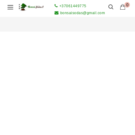
0
+37061449775
bonsaisodas@gmail.com