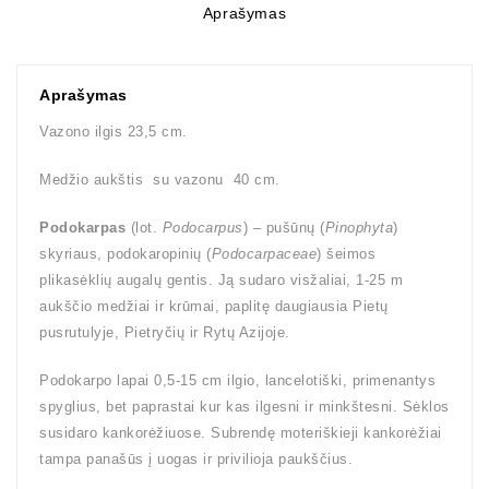
Aprašymas
Aprašymas
Vazono ilgis 23,5 cm.
Medžio aukštis su vazonu 40 cm.
Podokarpas
(lot.
Podocarpus
) – pušūnų (
Pinophyta
)
skyriaus, podokaropinių (
Podocarpaceae
) šeimos
plikasėklių augalų gentis. Ją sudaro visžaliai, 1-25 m
aukščio medžiai ir krūmai, paplitę daugiausia Pietų
pusrutulyje, Pietryčių ir Rytų Azijoje.
Podokarpo lapai 0,5-15 cm ilgio, lancelotiški, primenantys
spyglius, bet paprastai kur kas ilgesni ir minkštesni. Sėklos
susidaro kankorėžiuose. Subrendę moteriškieji kankorėžiai
tampa panašūs į uogas ir privilioja paukščius.