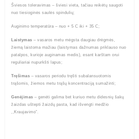
Šviesos toleravimas – šviesi vieta, tačiau reikėtų saugoti
nuo tiesioginės saulės spindulių;
Auginimo temperatūra – nuo + 5 C iki + 35 C;
Laistymas
– vasaros metu mėgsta daugiau drėgmės,
žiemą laistoma mažiau (laistymas dažnumas priklauso nuo
patalpos, kurioje auginamas medis), esant karštam orui
reguliariai nupurkšti lapus;
Tręšimas
– vasaros periodu tręšti subalansuotomis
trąšomis, žiemos metu trąšų koncentraciją sumažinti;
Genėjimas
– genėti galima bet kuriuo metu didesnių šakų
žaizdas uštepti žaizdų pasta, kad išvengti medžio
,,Kraujavimo”.