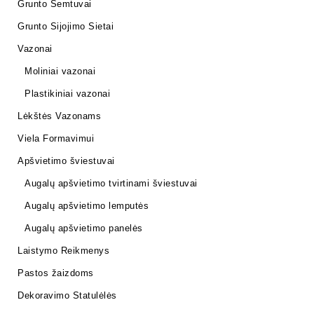
Grunto Semtuvai
Grunto Sijojimo Sietai
Vazonai
Moliniai vazonai
Plastikiniai vazonai
Lėkštės Vazonams
Viela Formavimui
Apšvietimo šviestuvai
Augalų apšvietimo tvirtinami šviestuvai
Augalų apšvietimo lemputės
Augalų apšvietimo panelės
Laistymo Reikmenys
Pastos žaizdoms
Dekoravimo Statulėlės