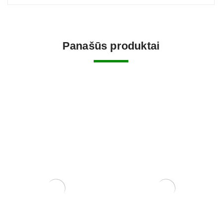
Panašūs produktai
Carmona Macrophylla
Zanthoxylum Piperitium