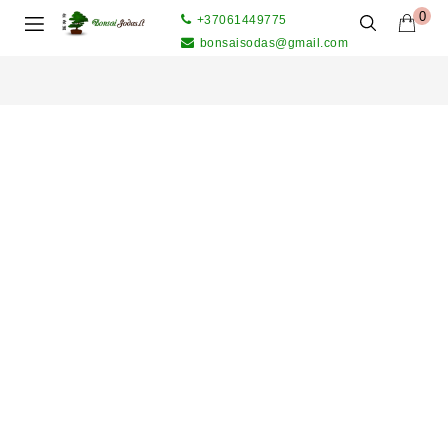
0
+37061449775
bonsaisodas@gmail.com