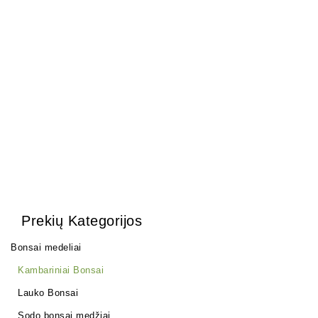
ŽALIASIS skystas kalio
Pasta žaizdoms
muilas (1 kg)
25,00
€
6,00
€
Prekių Kategorijos
Bonsai medeliai
Kambariniai Bonsai
Lauko Bonsai
Sodo bonsai medžiai