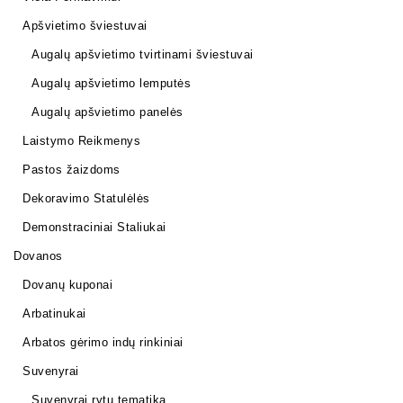
Apšvietimo šviestuvai
Augalų apšvietimo tvirtinami šviestuvai
Augalų apšvietimo lemputės
Augalų apšvietimo panelės
Laistymo Reikmenys
Pastos žaizdoms
Dekoravimo Statulėlės
Demonstraciniai Staliukai
Dovanos
Dovanų kuponai
Arbatinukai
Arbatos gėrimo indų rinkiniai
Suvenyrai
Suvenyrai rytų tematika