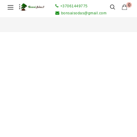
0
+37061449775
bonsaisodas@gmail.com