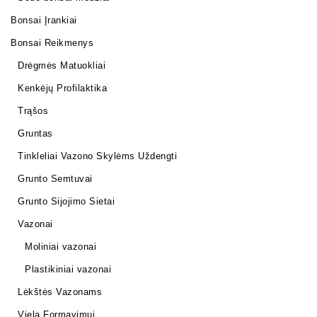
Bonsai Įrankiai
Bonsai Reikmenys
Drėgmės Matuokliai
Kenkėjų Profilaktika
Trąšos
Gruntas
Tinkleliai Vazono Skylėms Uždengti
Grunto Semtuvai
Grunto Sijojimo Sietai
Vazonai
Moliniai vazonai
Plastikiniai vazonai
Lėkštės Vazonams
Viela Formavimui