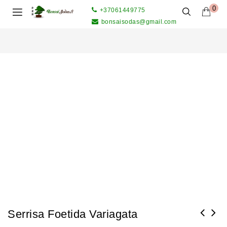
0
+37061449775
bonsaisodas@gmail.com
Serrisa Foetida Variagata