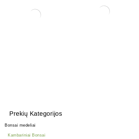
Trąšos bonsai medeliams
Trąšos Matsu Fish
emulsion (žuvų emulsija)
12,00
€
25,00
€
Prekių Kategorijos
Bonsai medeliai
Kambariniai Bonsai