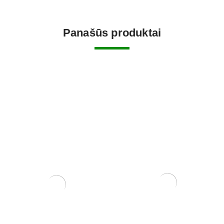
Panašūs produktai
Pasta Žaizdoms
(Universali)