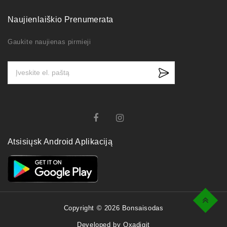
Naujienlaiškio Prenumerata
Gaukite naujienas pirmieji
Atsisiųsk Android Aplikaciją
Top
Copyright © 2026 Bonsaisodas
Developed by Oxadigit