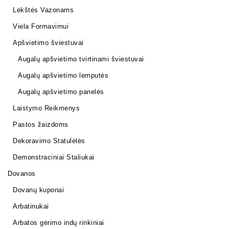
Lėkštės Vazonams
Viela Formavimui
Apšvietimo šviestuvai
Augalų apšvietimo tvirtinami šviestuvai
Augalų apšvietimo lemputės
Augalų apšvietimo panelės
Laistymo Reikmenys
Pastos žaizdoms
Dekoravimo Statulėlės
Demonstraciniai Staliukai
Dovanos
Dovanų kuponai
Arbatinukai
Arbatos gėrimo indų rinkiniai