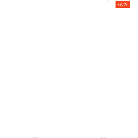
-10%
Grunto semtuvas 3 dalių .
Zelkova (smulkialapė)
35,00
€
200,00
€
180,00
€