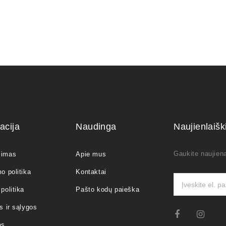
acija
Naudinga
Naujienlaiš
Gaukite naujiena
jimas
Apie mus
o politika
Kontaktai
politika
Pašto kodų paieška
s ir sąlygos
as