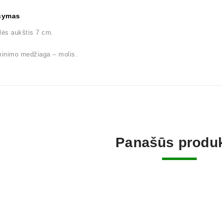
šymas
lės aukštis 7 cm.
inimo medžiaga – molis.
Panašūs produk