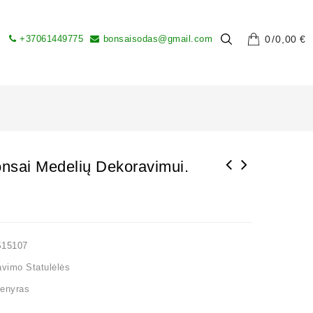
+37061449775
bonsaisodas@gmail.com
0
0,00
€
onsai Medelių Dekoravimui.
S15107
vimo Statulėlės
enyras