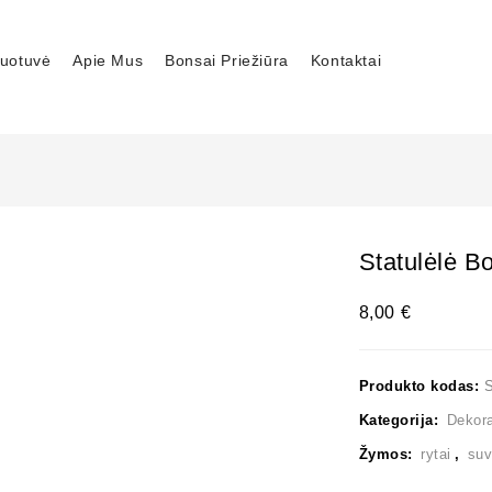
uotuvė
Apie Mus
Bonsai Priežiūra
Kontaktai
Statulėlė B
8,00
€
Produkto kodas:
Kategorija:
Dekora
Žymos:
rytai
,
suv