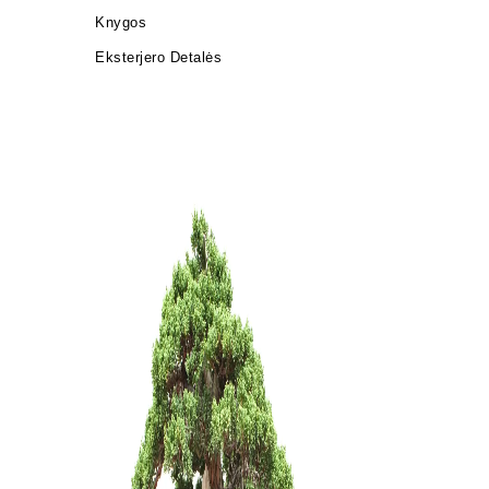
Knygos
Eksterjero Detalės
Statulėlė 
dekoravim
15,00
€