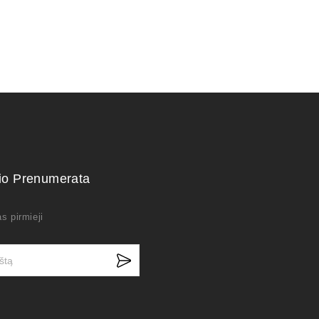
kio Prenumerata
s pirmieji