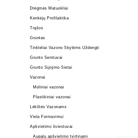
Drėgmės Matuokliai
Kenkėjų Profilaktika
Trąšos
Gruntas
Tinkleliai Vazono Skylėms Uždengti
Grunto Semtuvai
Grunto Sijojimo Sietai
Vazonai
Moliniai vazonai
Plastikiniai vazonai
Lėkštės Vazonams
Viela Formavimui
Apšvietimo šviestuvai
Augalų apšvietimo tvirtinami