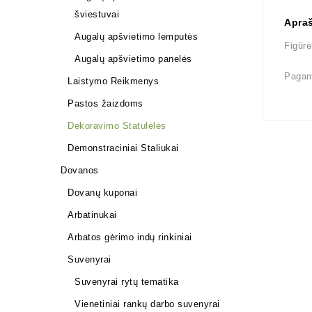
šviestuvai
Apra
Augalų apšvietimo lemputės
Figūrė
Augalų apšvietimo panelės
Pagam
Laistymo Reikmenys
Pastos žaizdoms
Dekoravimo Statulėlės
Demonstraciniai Staliukai
Dovanos
Dovanų kuponai
Arbatinukai
Arbatos gėrimo indų rinkiniai
Suvenyrai
Suvenyrai rytų tematika
Vienetiniai rankų darbo suvenyrai