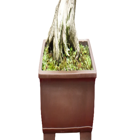
Statulėlė 
dekoravim
15,00
€