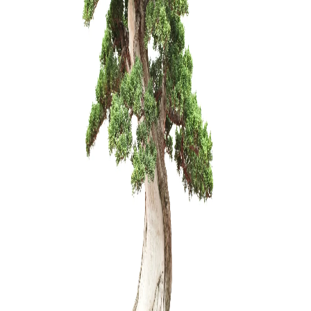
Statulėlė 
dekoravim
7,00
€