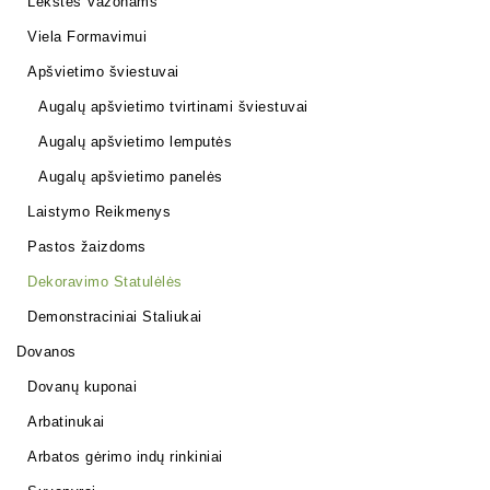
Lėkštės Vazonams
Viela Formavimui
Apšvietimo šviestuvai
Augalų apšvietimo tvirtinami šviestuvai
Augalų apšvietimo lemputės
Augalų apšvietimo panelės
Laistymo Reikmenys
Pastos žaizdoms
Dekoravimo Statulėlės
Demonstraciniai Staliukai
Dovanos
Dovanų kuponai
Arbatinukai
Arbatos gėrimo indų rinkiniai