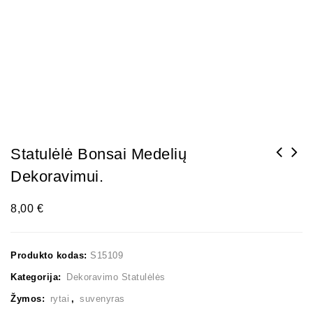
Statulėlė Bonsai Medelių
Dekoravimui.
8,00
€
Produkto kodas:
S15109
Kategorija:
Dekoravimo Statulėlės
Žymos:
rytai
,
suvenyras