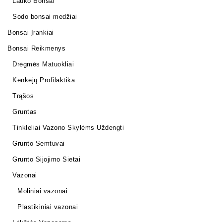
Lauko Bonsai
Sodo bonsai medžiai
Bonsai Įrankiai
Bonsai Reikmenys
Drėgmės Matuokliai
Kenkėjų Profilaktika
Trąšos
Gruntas
Tinkleliai Vazono Skylėms Uždengti
Grunto Semtuvai
Grunto Sijojimo Sietai
Vazonai
Moliniai vazonai
Plastikiniai vazonai