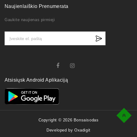
Naujienlaiškio Prenumerata
Gaukite naujienas pirmieji
Atsisiųsk Android Aplikaciją
Top
Copyright © 2026 Bonsaisodas
Developed by Oxadigit