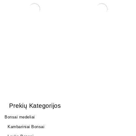
Statulėlė bonsai medelių
Statulėlė bonsai medelių
dekoravimui.
dekoravimui.
7,00
€
7,00
€
Prekių Kategorijos
Bonsai medeliai
Kambariniai Bonsai