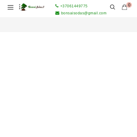
0
+37061449775
bonsaisodas@gmail.com