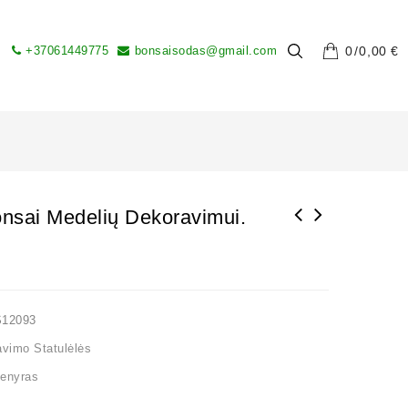
+37061449775
bonsaisodas@gmail.com
0
0,00
€
onsai Medelių Dekoravimui.
S12093
vimo Statulėlės
enyras