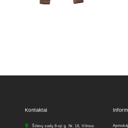
Statulėlė 
dekoravim
7,00
€
Kontaktai
Inform
Apmokė
Šilėnų sodų 8-oji g. Nr. 16, Vilnius