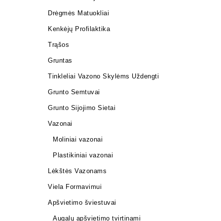
Drėgmės Matuokliai
Kenkėjų Profilaktika
Trąšos
Gruntas
Tinkleliai Vazono Skylėms Uždengti
Grunto Semtuvai
Grunto Sijojimo Sietai
Vazonai
Moliniai vazonai
Plastikiniai vazonai
Lėkštės Vazonams
Viela Formavimui
Apšvietimo šviestuvai
Augalų apšvietimo tvirtinami