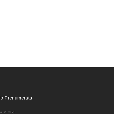
bonsai medelių
Statulėlė bonsai medelių
ui.
dekoravimui.
15,00
€
kio Prenumerata
s pirmieji