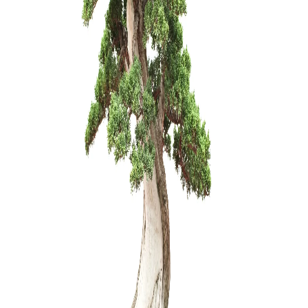
Statulėlė 
dekoravim