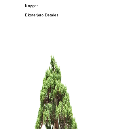
Knygos
Eksterjero Detalės
Statulėlė 
dekoravim
15,00
€