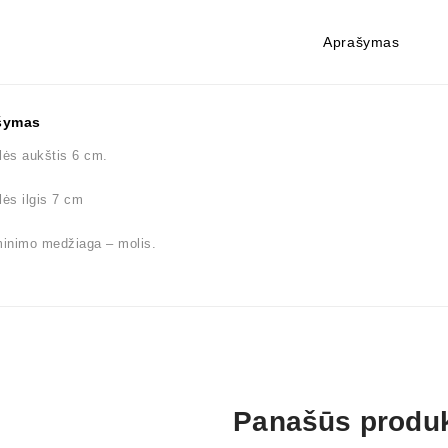
Aprašymas
šymas
lės aukštis 6 cm.
lės ilgis 7 cm
inimo medžiaga – molis.
Panašūs produk