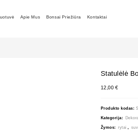
uotuvė
Apie Mus
Bonsai Priežiūra
Kontaktai
Statulėlė B
12,00
€
Produkto kodas:
Kategorija:
Dekora
Žymos:
rytai
,
suv