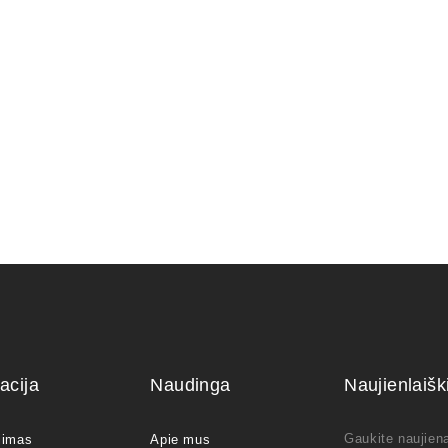
bonsai medelių
Statulėlė bonsai medelių
Statulėlė 
ui.
dekoravimui.
dekoravim
7,00
€
15,00
€
acija
Naudinga
Naujienlaiš
Gaukite naujiena
jimas
Apie mus