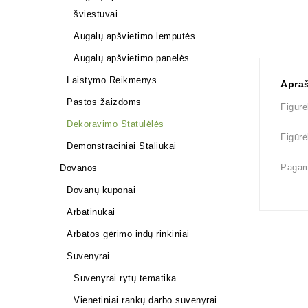
šviestuvai
Augalų apšvietimo lemputės
Augalų apšvietimo panelės
Laistymo Reikmenys
Apra
Pastos žaizdoms
Figūrė
Dekoravimo Statulėlės
Figūrė
Demonstraciniai Staliukai
Pagam
Dovanos
Dovanų kuponai
Arbatinukai
Arbatos gėrimo indų rinkiniai
Suvenyrai
Suvenyrai rytų tematika
Vienetiniai rankų darbo suvenyrai