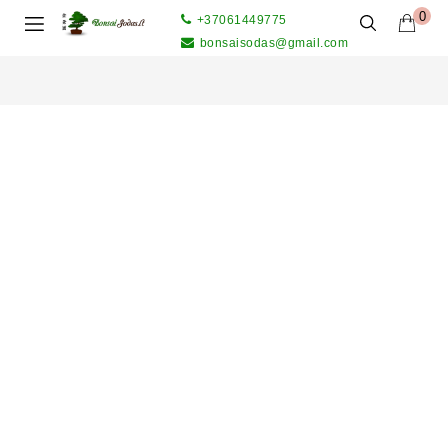
0
+37061449775
bonsaisodas@gmail.com