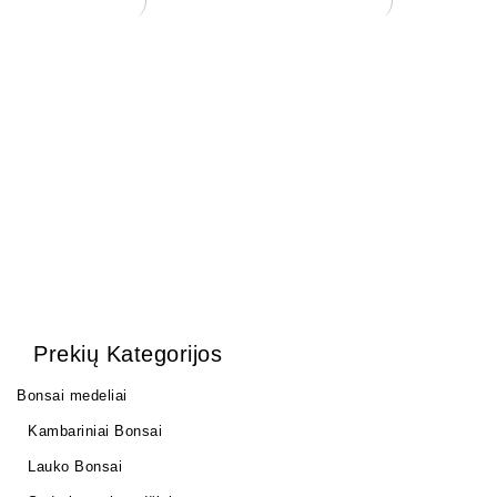
Statulėlė bonsai medelių
Statulėlė bonsai medelių
dekoravimui.
dekoravimui.
7,00
€
15,00
€
Prekių Kategorijos
Bonsai medeliai
Kambariniai Bonsai
Lauko Bonsai