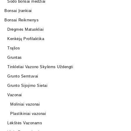
Sodo bonsai medžiai
Bonsai Įrankiai
Bonsai Reikmenys
Drėgmės Matuokliai
Kenkėjų Profilaktika
Trąšos
Gruntas
Tinkleliai Vazono Skylėms Uždengti
Grunto Semtuvai
Grunto Sijojimo Sietai
Vazonai
Moliniai vazonai
Plastikiniai vazonai
Lėkštės Vazonams