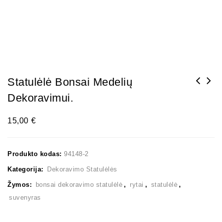
Statulėlė Bonsai Medelių
Dekoravimui.
15,00
€
Produkto kodas:
94148-2
Kategorija:
Dekoravimo Statulėlės
Žymos:
bonsai dekoravimo statulėlė
,
rytai
,
statulėlė
,
suvenyras