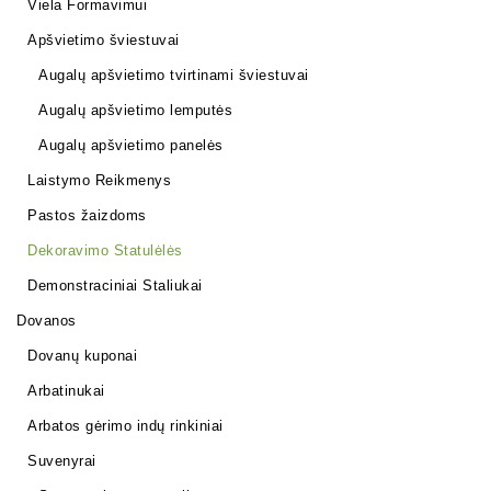
Viela Formavimui
Apšvietimo šviestuvai
Augalų apšvietimo tvirtinami šviestuvai
Augalų apšvietimo lemputės
Augalų apšvietimo panelės
Laistymo Reikmenys
Pastos žaizdoms
Dekoravimo Statulėlės
Demonstraciniai Staliukai
Dovanos
Dovanų kuponai
Arbatinukai
Arbatos gėrimo indų rinkiniai
Suvenyrai