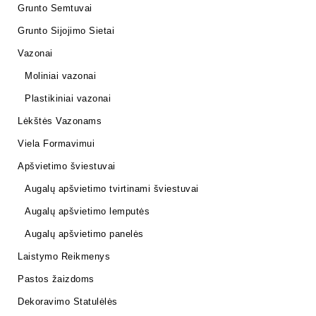
Grunto Semtuvai
Grunto Sijojimo Sietai
Vazonai
Moliniai vazonai
Plastikiniai vazonai
Lėkštės Vazonams
Viela Formavimui
Apšvietimo šviestuvai
Augalų apšvietimo tvirtinami šviestuvai
Augalų apšvietimo lemputės
Augalų apšvietimo panelės
Laistymo Reikmenys
Pastos žaizdoms
Dekoravimo Statulėlės