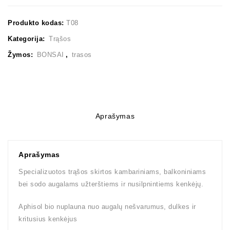
Produkto kodas:
T08
Kategorija:
Trąšos
Žymos:
BONSAI
,
trasos
Aprašymas
Aprašymas
Specializuotos trąšos skirtos kambariniams, balkoniniams
bei sodo augalams užterštiems ir nusilpnintiems kenkėjų.
Aphisol bio nuplauna nuo augalų nešvarumus, dulkes ir
kritusius kenkėjus