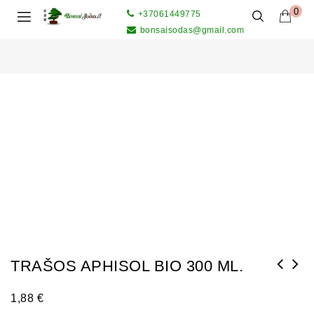
0
+37061449775
bonsaisodas@gmail.com
TRAŠOS APHISOL BIO 300 ML.
Lapų blizgiklis su trąšomis per lapus 300
1,88
€
ml.