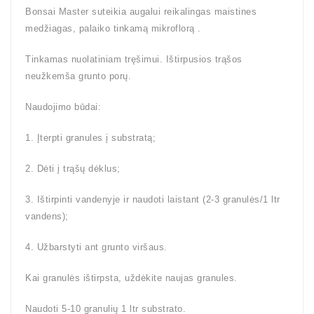
Bonsai Master suteikia augalui reikalingas maistines
medžiagas, palaiko tinkamą mikroflorą .
Tinkamas nuolatiniam tręšimui. Ištirpusios trąšos
neužkemša grunto porų.
Naudojimo būdai:
1. Įterpti granules į substratą;
2. Dėti į trąšų dėklus;
3. Ištirpinti vandenyje ir naudoti laistant (2-3 granulės/1 ltr
vandens);
4. Užbarstyti ant grunto viršaus.
Kai granulės ištirpsta, uždėkite naujas granules.
Naudoti 5-10 granulių 1 ltr substrato.