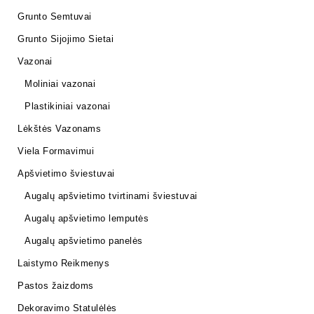
Grunto Semtuvai
Grunto Sijojimo Sietai
Vazonai
Moliniai vazonai
Plastikiniai vazonai
Lėkštės Vazonams
Viela Formavimui
Apšvietimo šviestuvai
Augalų apšvietimo tvirtinami šviestuvai
Augalų apšvietimo lemputės
Augalų apšvietimo panelės
Laistymo Reikmenys
Pastos žaizdoms
Dekoravimo Statulėlės