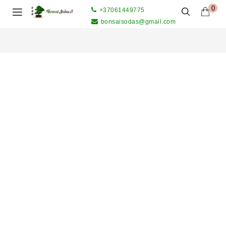
0
+37061449775
bonsaisodas@gmail.com