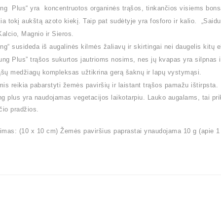
ng Plus“ yra koncentruotos organinės trąšos, tinkančios visiems bonsa
ia tokį aukštą azoto kiekį. Taip pat sudėtyje yra fosforo ir kalio. „Sai
alcio, Magnio ir Sieros.
ng“ susideda iš augalinės kilmės žaliavų ir skirtingai nei daugelis kit
ung Plus” trąšos sukurtos jautrioms nosims, nes jų kvapas yra silpnas ir
ąšų medžiagų kompleksas užtikrina gerą šaknų ir lapų vystymąsi.
is reikia pabarstyti žemės paviršių ir laistant trąšos pamažu ištirpsta
g plus yra naudojamas vegetacijos laikotarpiu. Lauko augalams, tai pri
čio pradžios.
mas: (10 x 10 cm) Žemės paviršius paprastai ynaudojama 10 g (apie 1 a