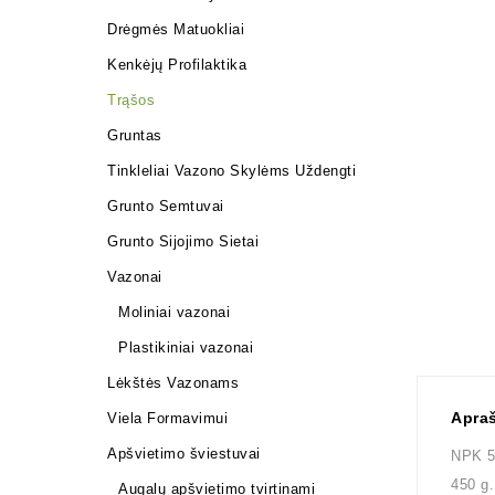
Drėgmės Matuokliai
Kenkėjų Profilaktika
Trąšos
Gruntas
Tinkleliai Vazono Skylėms Uždengti
Grunto Semtuvai
Grunto Sijojimo Sietai
Vazonai
Moliniai vazonai
Plastikiniai vazonai
Lėkštės Vazonams
Apra
Viela Formavimui
Apšvietimo šviestuvai
NPK 5
450 g.
Augalų apšvietimo tvirtinami