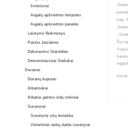
„Saidu
šviestuvai
pasiek
Augalų apšvietimo lemputės
kaip K
Augalų apšvietimo panelės
„Saidu
Laistymo Reikmenys
,,Said
Šių tr
Pastos žaizdoms
Trąšom
Dekoravimo Statulėlės
Saidun
Demonstraciniai Staliukai
rugpjū
Dovanos
Dozavi
Dovanų kuponai
Arbatinukai
Arbatos gėrimo indų rinkiniai
Suvenyrai
Suvenyrai rytų tematika
Vienetiniai rankų darbo suvenyrai