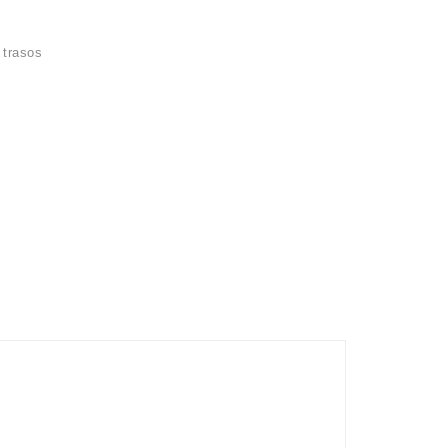
s
,
trasos