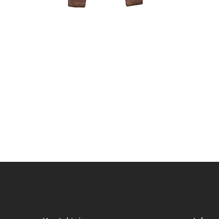
Pasta žai
(spygliuo
28,00
€