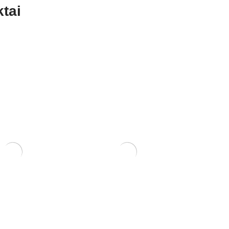
tai
Pincetas/grėbliukas, 210
vazono skylėms
mm
Pakuotėje 10 vnt.
20,00
€