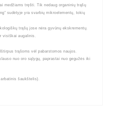
i medžiams tręšti. Tik nedaug organinių trąšų
dung“ sudėtyje yra svarbių mikroelementų, tokių
ų ekologiškų trąšų jose nėra gyvūnų ekskrementų.
 visiškai augalinis.
. Ištirpus trąšoms vėl pabarstomos naujos.
klauso nuo oro sąlygų, paprastai nuo gegužės iki
rbatinis šaukštelis).