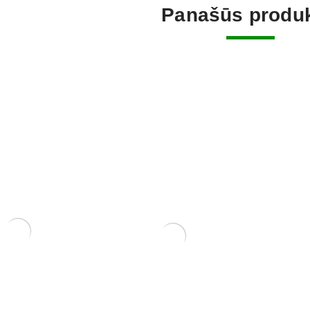
Panašūs produk
Tinklelis 
uždengti. 
1,50
€
TRĄŠŲ LAIKIKLIS SU
SMEIGTUKU, DIDELIS 10
zdoms
VNT. PAKUOTĖ.