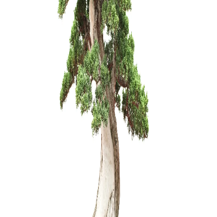
ŽALIASIS 
muilas (5
3,75
€