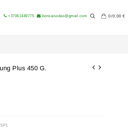
+37061449775
bonsaisodas@gmail.com
0
0,00
€
ung Plus 450 G.
TSP1