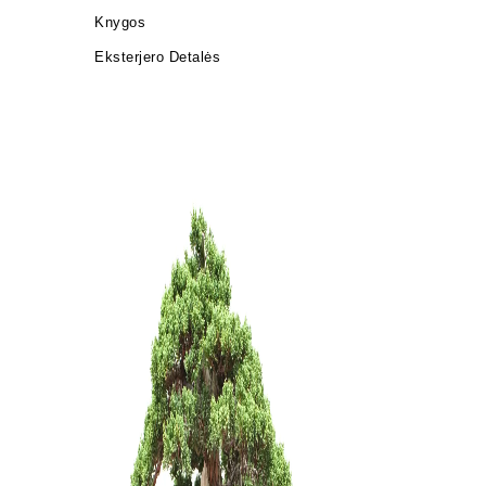
Knygos
Eksterjero Detalės
Pasta žai
25,00
€