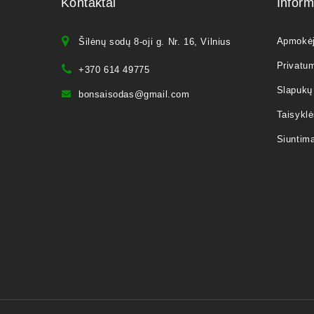
Kontaktai
Inform
Apmokė
Šilėnų sodų 8-oji g. Nr. 16, Vilnius
Privatum
+370 614 49775
Slapukų 
bonsaisodas@gmail.com
Taisyklė
Siuntim