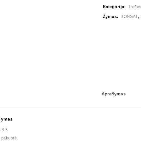
Kategorija:
Trąšo
Žymos:
BONSAI
Aprašymas
šymas
-3-5
 pakuotė.