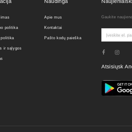
acija
Naudinga
Naujienlaiš
Gaukite naujiena
jimas
Apie mus
o politika
Kontaktai
politika
Pašto kodų paieška
s ir sąlygos
as
Atsisiųsk An