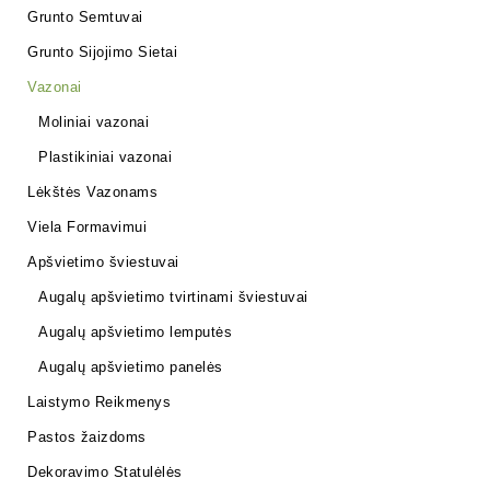
Grunto Semtuvai
Grunto Sijojimo Sietai
Vazonai
Moliniai vazonai
Plastikiniai vazonai
Lėkštės Vazonams
Viela Formavimui
Apšvietimo šviestuvai
Augalų apšvietimo tvirtinami šviestuvai
Augalų apšvietimo lemputės
Augalų apšvietimo panelės
Laistymo Reikmenys
Pastos žaizdoms
Dekoravimo Statulėlės