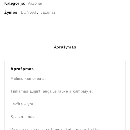
Kategorija:
Vazonai
Žymos:
BONSAI
,
vazonas
Aprašymas
Aprašymas
Molinis konteineris.
Tinkamas auginti augalus lauke ir kambaryje.
Lėkštė – yra.
Spalva – ruda.
Vazono spalva gali nežymiai skirtis nuo pateiktos