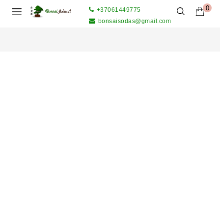
0
+37061449775
bonsaisodas@gmail.com