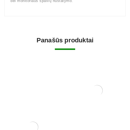
dėl monitoriaus spalvų nustatymo.
Panašūs produktai
KONTEINERIS 26×18,5×7
115,00
€