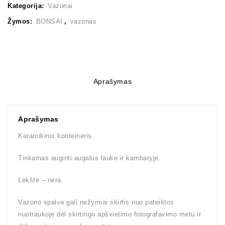
Kategorija:
Vazonai
Žymos:
BONSAI
,
vazonas
Aprašymas
Aprašymas
Keramikinis konteineris.
Tinkamas auginti augalus lauke ir kambaryje.
Lėkštė – nėra.
Vazono spalva gali nežymiai skirtis nuo pateiktos
nuotraukoje dėl skirtingo apšvietimo fotografavimo metu ir