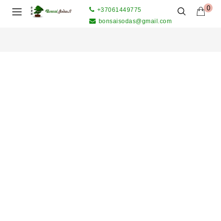
0
+37061449775
bonsaisodas@gmail.com