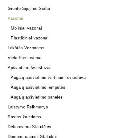
Grunto Sijojimo Sietai
Vazonai
Moliniai vazonai
Plastikiniai vazonai
Lėkštės Vazonams
Viela Formavimui
Apšvietimo šviestuvai
Augalų apšvietimo tvirtinami šviestuvai
Augalų apšvietimo lemputės
Augalų apšvietimo panelės
Laistymo Reikmenys
Pastos žaizdoms
Dekoravimo Statulėlės
Demonstraciniai Staliukai