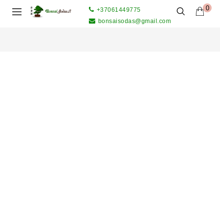
0
+37061449775
bonsaisodas@gmail.com