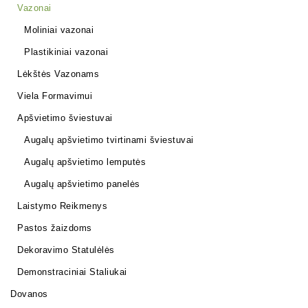
Vazonai
Moliniai vazonai
Plastikiniai vazonai
Lėkštės Vazonams
Viela Formavimui
Apšvietimo šviestuvai
Augalų apšvietimo tvirtinami šviestuvai
Augalų apšvietimo lemputės
Augalų apšvietimo panelės
Laistymo Reikmenys
Pastos žaizdoms
Dekoravimo Statulėlės
Demonstraciniai Staliukai
Dovanos