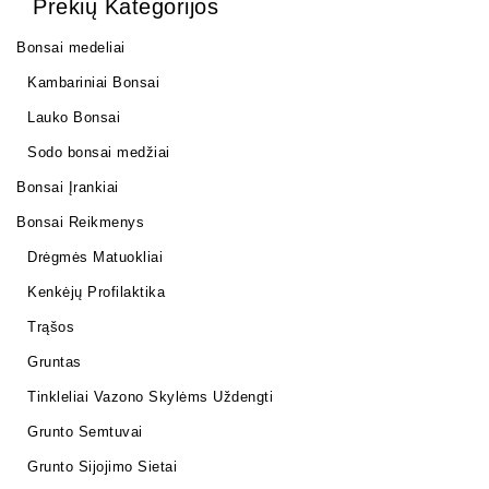
Prekių Kategorijos
Bonsai medeliai
Kambariniai Bonsai
Lauko Bonsai
Sodo bonsai medžiai
Bonsai Įrankiai
Bonsai Reikmenys
Drėgmės Matuokliai
Kenkėjų Profilaktika
Trąšos
Gruntas
Tinkleliai Vazono Skylėms Uždengti
Grunto Semtuvai
Grunto Sijojimo Sietai