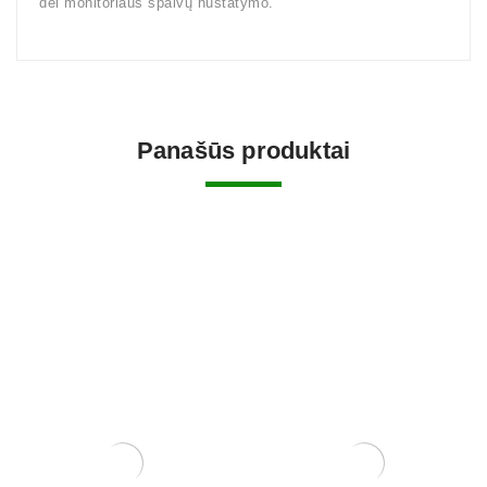
dėl monitoriaus spalvų nustatymo.
Panašūs produktai