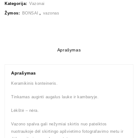
Kategorija:
Vazonai
Žymos:
BONSAI
,
vazonas
Aprašymas
Aprašymas
Keramikinis konteineris.
Tinkamas auginti augalus lauke ir kambaryje.
Lėkštė – nėra.
Vazono spalva gali nežymiai skirtis nuo pateiktos
nuotraukoje dėl skirtingo apšvietimo fotografavimo metu ir