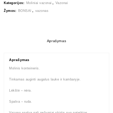
Kategorijos:
Moliniai vazonai
,
Vazonai
Žymos:
BONSAI
,
vazonas
Aprašymas
Aprašymas
Molinis konteineris.
Tinkamas auginti augalus lauke ir kambaryje.
Lėkštė – nėra.
Spalva – ruda.
Vazono spalva gali nežymiai skirtis nuo pateiktos