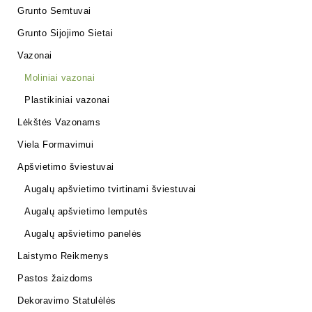
Grunto Semtuvai
Grunto Sijojimo Sietai
Vazonai
Moliniai vazonai
Plastikiniai vazonai
Lėkštės Vazonams
Viela Formavimui
Apšvietimo šviestuvai
Augalų apšvietimo tvirtinami šviestuvai
Augalų apšvietimo lemputės
Augalų apšvietimo panelės
Laistymo Reikmenys
Pastos žaizdoms
Dekoravimo Statulėlės