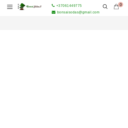
0
+37061449775
bonsaisodas@gmail.com