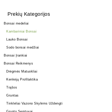
Prekių Kategorijos
Bonsai medeliai
Kambariniai Bonsai
Lauko Bonsai
Sodo bonsai medžiai
Bonsai Įrankiai
Bonsai Reikmenys
Drėgmės Matuokliai
Kenkėjų Profilaktika
Trąšos
Gruntas
Tinkleliai Vazono Skylėms Uždengti
Grunto Semtuvai