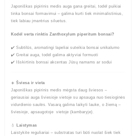
Japoniškas pipirinis medis auga gana greitai, todėl puikiai
tinka bonsai formavimui – galima kurti tiek minimalistinius,
tiek labiau įmantrius siluetus.
Kodėl verta rinktis Zanthoxylum piperitum bonsai?
✔️ Subtilūs, aromatingi lapeliai suteikia bonsai unikalumo
✔️ Greitai auga, todėl galima aktyviai formuoti
✔️ Išskirtinis bonsai akcentas Jūsų namams ar sodui
☀️
Šviesa ir vieta
Japoniškas pipirinis medis mėgsta daug šviesos –
geriausiai auga šviesioje vietoje su apsauga nuo tiesioginės
vidurdienio saulės. Vasarą galima laikyti lauke, o žiemą –
šviesioje, apsaugotoje vietoje (kambaryje).
💧
Laistymas
Laistykite reguliariai – substratas turi būti nuolat šiek tiek