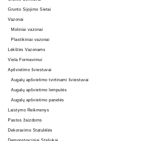
Grunto Sijojimo Sietai
Vazonai
Moliniai vazonai
Plastikiniai vazonai
Lėkštės Vazonams
Viela Formavimui
Apšvietimo šviestuvai
Augalų apšvietimo tvirtinami šviestuvai
Augalų apšvietimo lemputės
Augalų apšvietimo panelės
Laistymo Reikmenys
Pastos žaizdoms
Dekoravimo Statulėlės
Demonstraciniai Staliukai