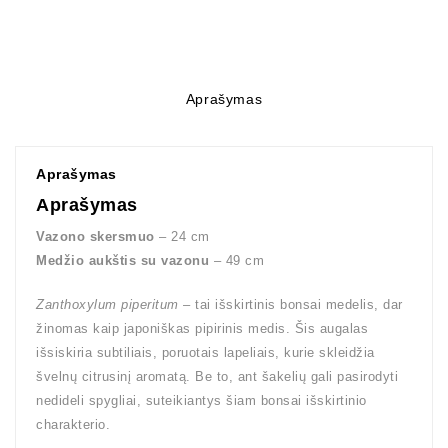
Aprašymas
Aprašymas
Aprašymas
Vazono skersmuo
– 24 cm
Medžio aukštis su vazonu
– 49 cm
Zanthoxylum piperitum
– tai išskirtinis bonsai medelis, dar
žinomas kaip japoniškas pipirinis medis. Šis augalas
išsiskiria subtiliais, poruotais lapeliais, kurie skleidžia
švelnų citrusinį aromatą. Be to, ant šakelių gali pasirodyti
nedideli spygliai, suteikiantys šiam bonsai išskirtinio
charakterio.