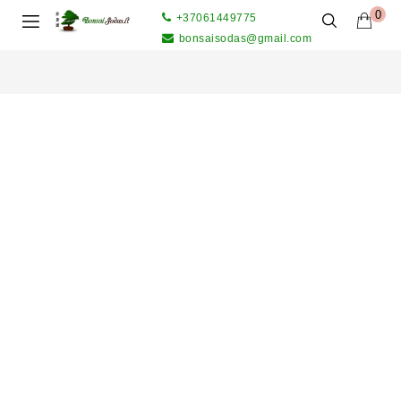
0
+37061449775
bonsaisodas@gmail.com