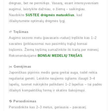
drėgnas, bet ne permirkęs. Vasarą, esant intensyvesniam
augimui, laistykite dažniau, o žiemą – saikingiau.
Naudokite
SUSTEE drėgmės matuoklius
, kad
išlaikytumėte optimalų drėgmės lygį.
🌱
Tręšimas
Augimo sezono metu (pavasaris–ruduo) tręškite kas 1–2
savaites (priklausomai nuo pasirnktų trąšų) bonsai
trąšomis. Žiemą tręšimą sumažinkite iki kartą per mėnesį.
Rekomenduojame
BONSAI MEDELIŲ TRĄŠAS
.
✂️
Genėjimas
Japoniškas pipirinis medis gana greitai auga, todėl reikia
reguliariai genėti. Leiskite naujiems ūgliams išaugti 3–4
lapelių, tuomet nukirpkite palikdami 1–2 lapelius – tai padės
išlaikyti kompaktišką formą ir skatins šakojimąsi.
🔁
Persodinimas
Persodinkite kas 2–3 metus, geriausia – pavasarį.