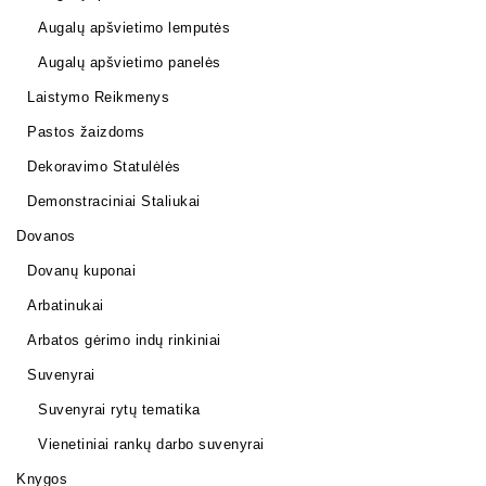
Augalų apšvietimo lemputės
Augalų apšvietimo panelės
Laistymo Reikmenys
Pastos žaizdoms
Dekoravimo Statulėlės
Demonstraciniai Staliukai
Dovanos
Dovanų kuponai
Arbatinukai
Arbatos gėrimo indų rinkiniai
Suvenyrai
Suvenyrai rytų tematika
Vienetiniai rankų darbo suvenyrai
Knygos