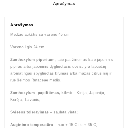
Aprašymas
Aprašymas
Medžio aukštis su vazonu 45 cm.
Vazono ilgis 24 cm.
Zanthoxylum piperitum
, taip pat žinomas kaip japoninis
pipiras arba japoninis dygliuotasis uosis, yra lapuočių
aromatingas spygliuotas krūmas arba mažas citrusinių ir
rue šeimos Rutaceae medis.
Zanthoxylum papilitimas, kilmė
– Kinija, Japonija,
Korėja, Taivanis;
Šviesos toleravimas
– saulėta vieta;
Auginimo temperatūra
– nuo + 15 C iki + 35 C;