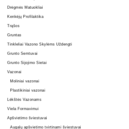
Drėgmės Matuokliai
Kenkėjų Profilaktika
Trąšos
Gruntas
Tinkleliai Vazono Skylėms Uždengti
Grunto Semtuvai
Grunto Sijojimo Sietai
Vazonai
Moliniai vazonai
Plastikiniai vazonai
Lėkštės Vazonams
Viela Formavimui
Apšvietimo šviestuvai
Augalų apšvietimo tvirtinami šviestuvai