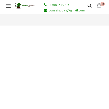
0
+37061449775
bonsaisodas@gmail.com