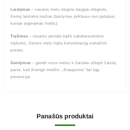
Laistymas
– vasaros metu mėgsta daugiau drėgmės,
žiemą laistoma mažiau (laistymas priklauso nuo patalpos,
kurioje auginamas medis);
Tręšimas
– vasaros periodu tręšti subalansuotomis
trąšomis, žiemos metu trąšų koncentraciją sumažinti
pusiau;
Genėjimas
– genėti visus metus ir žaizdas uštepti žaizdų
pasta, kad išvengti medžio ,,Kraujavimo” bei ligų
prevencijai.
Panašūs produktai