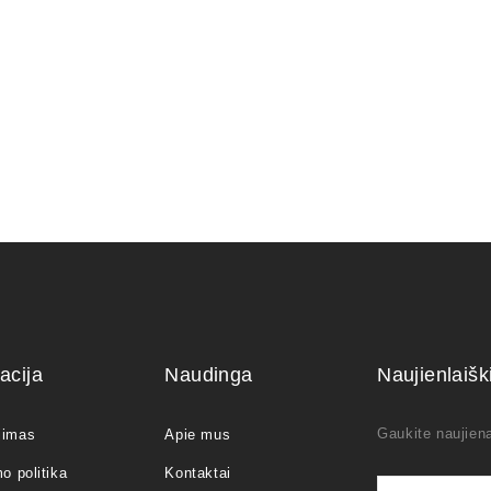
6,00
€
acija
Naudinga
Naujienlaiš
Gaukite naujiena
jimas
Apie mus
o politika
Kontaktai