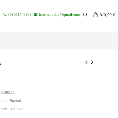
+37061449775
bonsaisodas@gmail.com
0
0,00
€
e
VB160113
iniai Bonsai
,
nire
,
zelkova