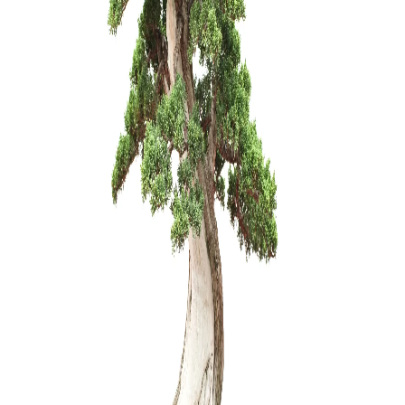
Pasta Žai
(Universal
28,00
€