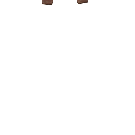
Zelkova (
150,00
€