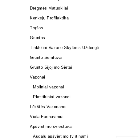
Drėgmės Matuokliai
Kenkėjų Profilaktika
Trąšos
Gruntas
Tinkleliai Vazono Skylėms Uždengti
Grunto Semtuvai
Grunto Sijojimo Sietai
Vazonai
Moliniai vazonai
Plastikiniai vazonai
Lėkštės Vazonams
Viela Formavimui
Apšvietimo šviestuvai
Augalų apšvietimo tvirtinami