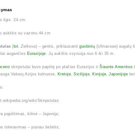
šymas
o ilgis 24 cm.
o aukštis su vazonu 44 cm
stulas
(
lot.
Zelkova
) – gentis, priklausanti
guobinių
(
Ulmaceae
) augalų 
liai augančios
Eurazijoje
. Jų aukštis svyruoja nuo 6 iki 35 m.
oceno
skirpstulai buvo paplitę po plačias Eurazijos ir
Šiaurės Amerikos
t
 auga Vakarų Azijos kalnuose,
Kretoje
,
Sicilijoje
,
Kinijoje
,
Japonijoje
be
is:
/lt.wikipedia.org/wiki/Skirpstulas
a papilitimas, kilmė – Japonija;
s toleravimas – pusiau šešėlis;