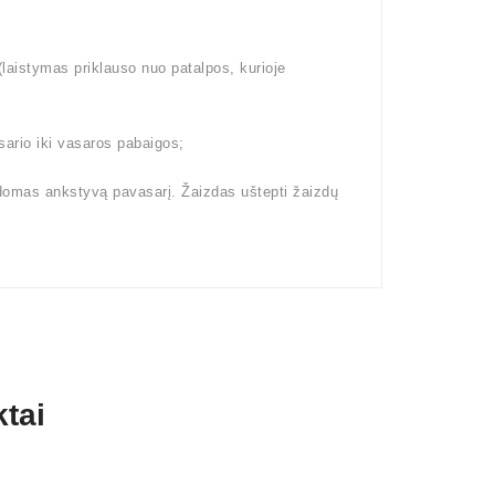
aistymas priklauso nuo patalpos, kurioje
ario iki vasaros pabaigos;
domas ankstyvą pavasarį. Žaizdas uštepti žaizdų
tai