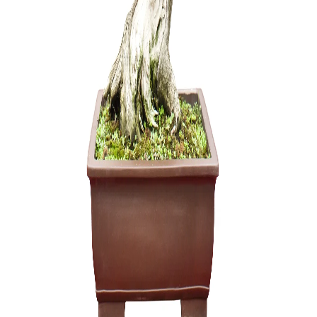
Carmona 
250,00
€