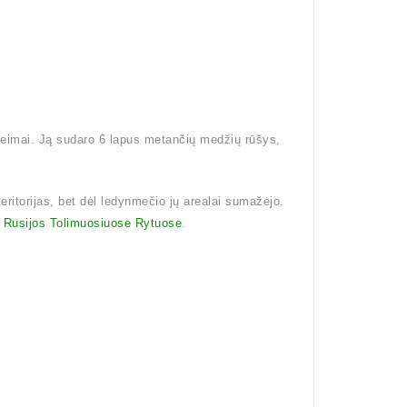
šeimai. Ją sudaro 6 lapus metančių medžių rūšys,
eritorijas, bet dėl ledynmečio jų arealai sumažėjo.
i
Rusijos Tolimuosiuose Rytuose
.