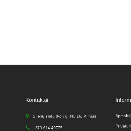
Kontaktai
Inform
Apmokė
Šilėnų sodų 8-oji g. Nr. 16, Vilnius
Privatum
+370 614 49775