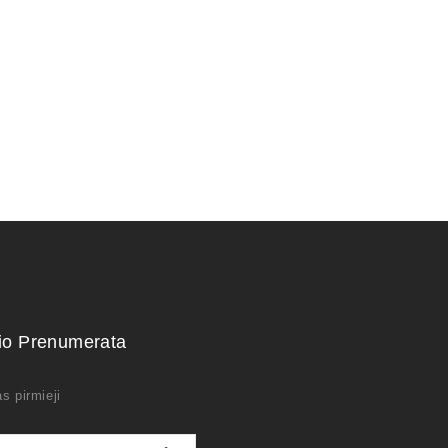
kio Prenumerata
s pirmieji