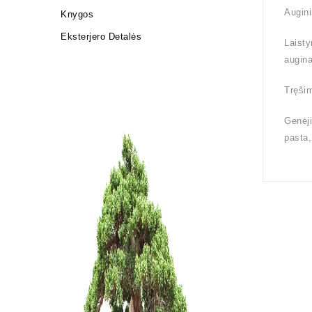
Augini
Knygos
Eksterjero Detalės
Laisty
augin
Tręšim
Genėji
pasta,