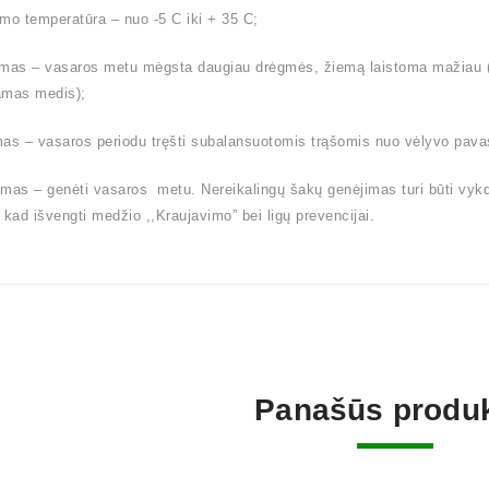
mo temperatūra – nuo -5 C iki + 35 C;
mas – vasaros metu mėgsta daugiau drėgmės, žiemą laistoma mažiau (l
amas medis);
as – vasaros periodu tręšti subalansuotomis trąšomis nuo vėlyvo pavas
mas – genėti vasaros metu. Nereikalingų šakų genėjimas turi būti vyk
 kad išvengti medžio ,,Kraujavimo” bei ligų prevencijai.
Panašūs produk