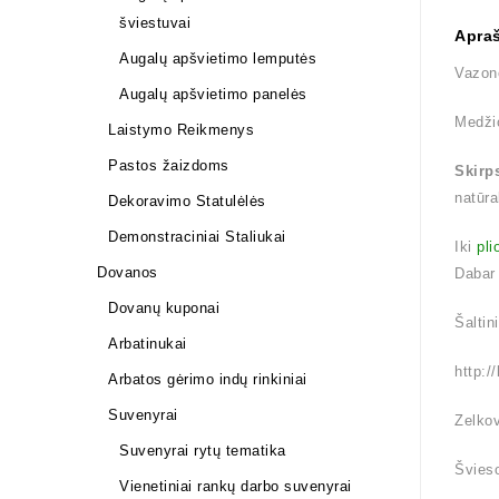
šviestuvai
Apra
Augalų apšvietimo lemputės
Vazon
Augalų apšvietimo panelės
Medži
Laistymo Reikmenys
Pastos žaizdoms
Skirp
natūra
Dekoravimo Statulėlės
Demonstraciniai Staliukai
Iki
pli
Dovanos
Dabar
Dovanų kuponai
Šaltin
Arbatinukai
http:/
Arbatos gėrimo indų rinkiniai
Suvenyrai
Zelkov
Suvenyrai rytų tematika
Švieso
Vienetiniai rankų darbo suvenyrai