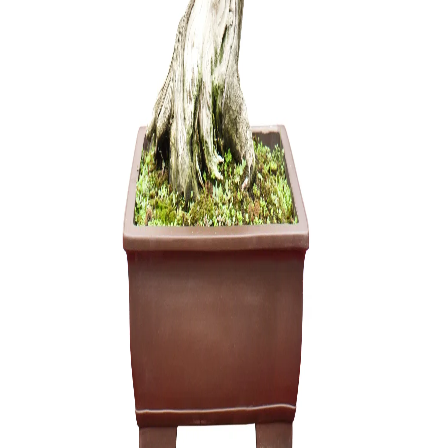
Trąšos Nu
17,00
€