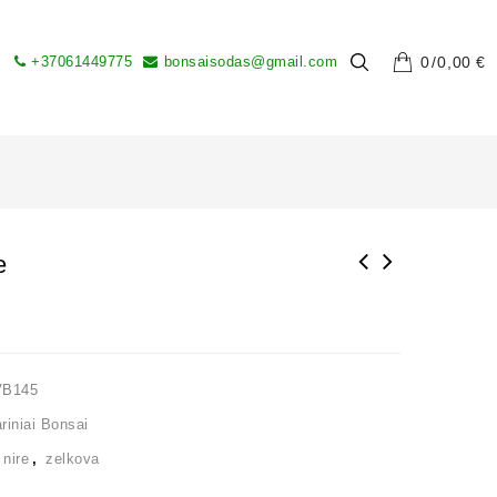
+37061449775
bonsaisodas@gmail.com
0
0,00
€
e
VB145
iniai Bonsai
,
nire
,
zelkova