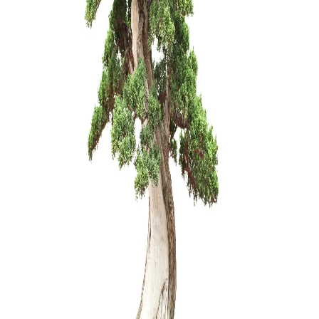
Tinklelis 
uždengti. 
1,50
€