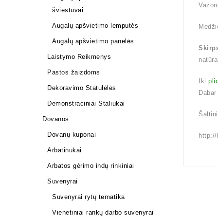
Vazon
šviestuvai
Augalų apšvietimo lemputės
Medži
Augalų apšvietimo panelės
Skirp
Laistymo Reikmenys
natūra
Pastos žaizdoms
Iki
pli
Dekoravimo Statulėlės
Dabar
Demonstraciniai Staliukai
Šaltin
Dovanos
Dovanų kuponai
http:/
Arbatinukai
Arbatos gėrimo indų rinkiniai
Suvenyrai
Suvenyrai rytų tematika
Vienetiniai rankų darbo suvenyrai