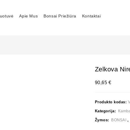
uotuvė
Apie Mus
Bonsai Priežiūra
Kontaktai
Zelkova Nir
90,65
€
Produkto kodas:
Kategorija:
Kambar
Žymos:
BONSAI