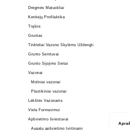
Drėgmės Matuokliai
Kenkėjų Profilaktika
Trąšos
Gruntas
Tinkleliai Vazono Skylėms Uždengti
Grunto Semtuvai
Grunto Sijojimo Sietai
Vazonai
Moliniai vazonai
Plastikiniai vazonai
Lėkštės Vazonams
Viela Formavimui
Apšvietimo šviestuvai
Apra
Augalų apšvietimo tvirtinami