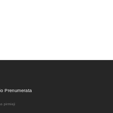
zdoms
kio Prenumerata
s pirmieji