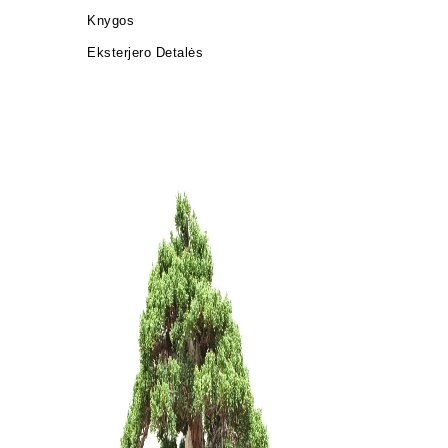
Knygos
Eksterjero Detalės
Mentelė/g
mm
10,00
€