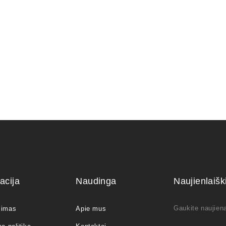
Pasta žai
25,00
€
acija
Naudinga
Naujienlaiš
Gaukite naujiena
jimas
Apie mus