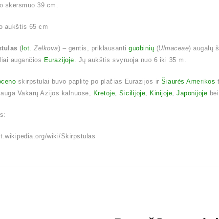
o skersmuo 39 cm.
o aukštis 65 cm
stulas
(
lot.
Zelkova
) – gentis, priklausanti
guobinių
(
Ulmaceae
) augalų 
liai augančios
Eurazijoje
. Jų aukštis svyruoja nuo 6 iki 35 m.
oceno
skirpstulai buvo paplitę po plačias Eurazijos ir
Šiaurės Amerikos
t
 auga Vakarų Azijos kalnuose,
Kretoje
,
Sicilijoje
,
Kinijoje
,
Japonijoje
be
is:
/lt.wikipedia.org/wiki/Skirpstulas