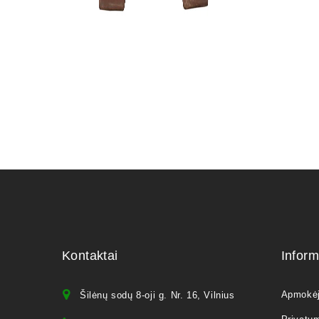
Kontaktai
Inform
Apmokė
Šilėnų sodų 8-oji g. Nr. 16, Vilnius