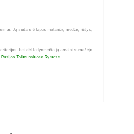
šeimai. Ją sudaro 6 lapus metančių medžių rūšys,
eritorijas, bet dėl ledynmečio jų arealai sumažėjo.
i
Rusijos Tolimuosiuose Rytuose
.