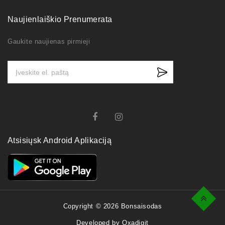
Naujienlaiškio Prenumerata
Gaukite naujienas pirmieji
Atsisiųsk Android Aplikaciją
Top
Copyright © 2026 Bonsaisodas
Developed by Oxadigit