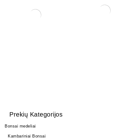
LED panelė augalų
auginimui 30w 144 vnt LED
pilno spektro
LED lemputė augalams
105,00
€
apšviesti 200 LED
23,00
€
Prekių Kategorijos
Bonsai medeliai
Kambariniai Bonsai