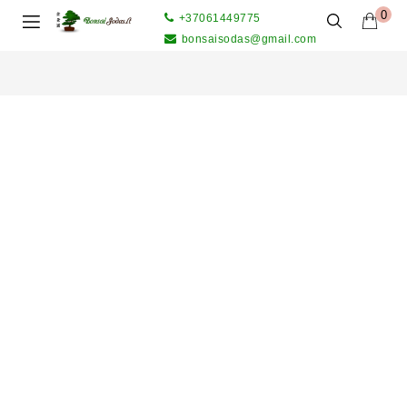
0
+37061449775
bonsaisodas@gmail.com