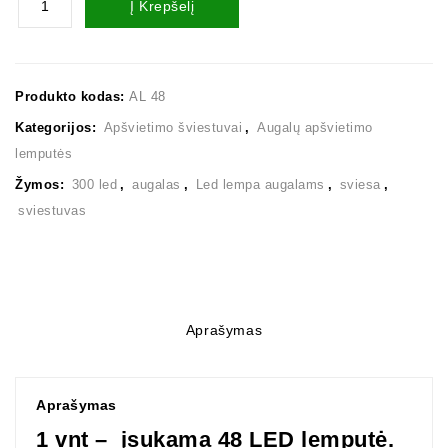
Į Krepšelį
Produkto kodas:
AL 48
Kategorijos:
Apšvietimo šviestuvai
,
Augalų apšvietimo
lemputės
Žymos:
300 led
,
augalas
,
Led lempa augalams
,
sviesa
,
sviestuvas
Aprašymas
Aprašymas
1 vnt – įsukama 48 LED lemputė.