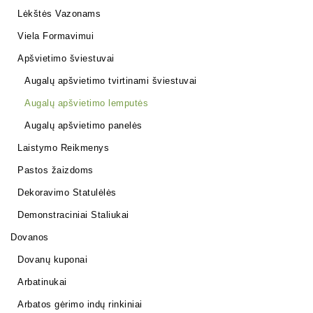
Lėkštės Vazonams
Viela Formavimui
Apšvietimo šviestuvai
Augalų apšvietimo tvirtinami šviestuvai
Augalų apšvietimo lemputės
Augalų apšvietimo panelės
Laistymo Reikmenys
Pastos žaizdoms
Dekoravimo Statulėlės
Demonstraciniai Staliukai
Dovanos
Dovanų kuponai
Arbatinukai
Arbatos gėrimo indų rinkiniai