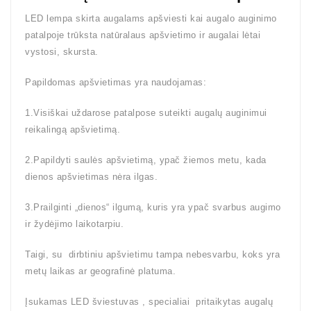
LED lempa skirta augalams apšviesti kai augalo auginimo
patalpoje trūksta natūralaus apšvietimo ir augalai lėtai
vystosi, skursta.
Papildomas apšvietimas yra naudojamas:
1.Visiškai uždarose patalpose suteikti augalų auginimui
reikalingą apšvietimą.
2.Papildyti saulės apšvietimą, ypač žiemos metu, kada
dienos apšvietimas nėra ilgas.
3.Prailginti „dienos“ ilgumą, kuris yra ypač svarbus augimo
ir žydėjimo laikotarpiu.
Taigi, su dirbtiniu apšvietimu tampa nebesvarbu, koks yra
metų laikas ar geografinė platuma.
Įsukamas LED šviestuvas , specialiai pritaikytas augalų