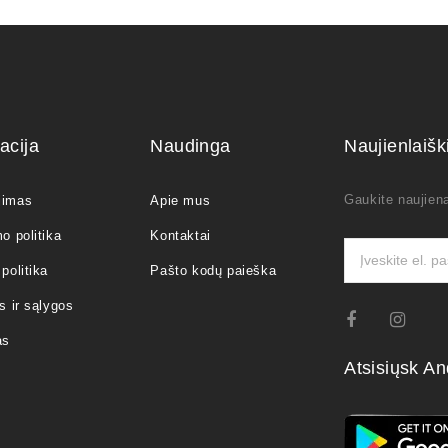
acija
Naudinga
Naujienlaiš
Gaukite naujiena
jimas
Apie mus
o politika
Kontaktai
politika
Pašto kodų paieška
s ir sąlygos
as
Atsisiųsk An