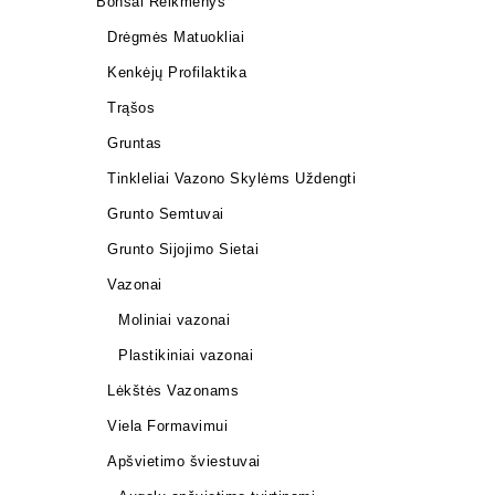
Bonsai Reikmenys
Drėgmės Matuokliai
Kenkėjų Profilaktika
Trąšos
Gruntas
LED panel
vnt LED
Tinkleliai Vazono Skylėms Uždengti
105,00
€
Grunto Semtuvai
Grunto Sijojimo Sietai
Vazonai
Moliniai vazonai
Plastikiniai vazonai
Lėkštės Vazonams
Viela Formavimui
Apšvietimo šviestuvai