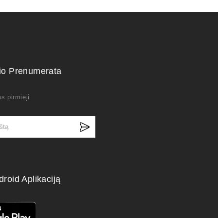
kio Prenumerata
s pirmieji
droid Aplikaciją