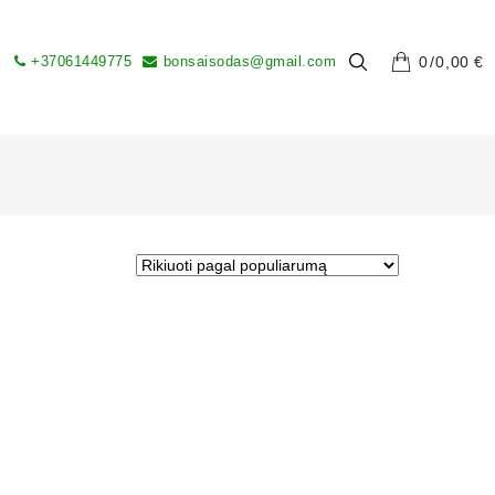
+37061449775
bonsaisodas@gmail.com
0
0,00
€