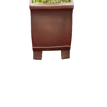
Keturguba
tvirtinimu
70,00
€