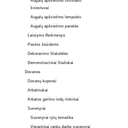
Augalų apšvietimo tvirtinami
šviestuvai
Augalų apšvietimo lemputės
Augalų apšvietimo panelės
Laistymo Reikmenys
Pastos žaizdoms
Dekoravimo Statulėlės
LED panel
profesion
Demonstraciniai Staliukai
295,00
€
Dovanos
Dovanų kuponai
Arbatinukai
Arbatos gėrimo indų rinkiniai
Suvenyrai
Suvenyrai rytų tematika
Vienetiniai rankų darbo suvenyrai