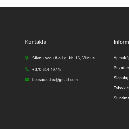
Kontaktai
Inform
Apmokė
Šilėnų sodų 8-oji g. Nr. 16, Vilnius
Privatum
+370 614 49775
Slapukų 
bonsaisodas@gmail.com
Taisyklė
Siuntim