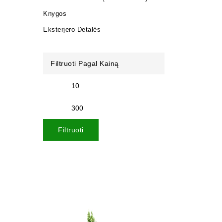
Knygos
Eksterjero Detalės
Filtruoti Pagal Kainą
LED panel
Filtruoti
vnt LED k
140,00
€