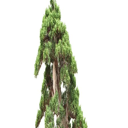
LED lempu
LED