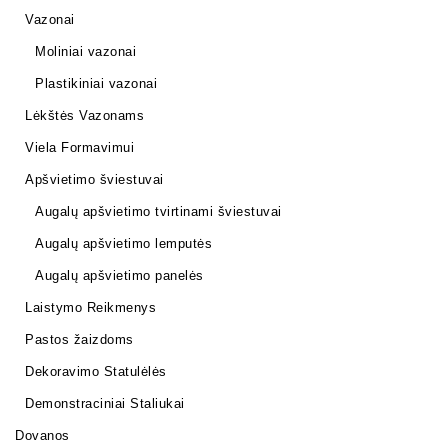
Vazonai
Moliniai vazonai
Plastikiniai vazonai
Lėkštės Vazonams
Viela Formavimui
Apšvietimo šviestuvai
Augalų apšvietimo tvirtinami šviestuvai
Augalų apšvietimo lemputės
Augalų apšvietimo panelės
Laistymo Reikmenys
Pastos žaizdoms
Dekoravimo Statulėlės
Demonstraciniai Staliukai
Dovanos