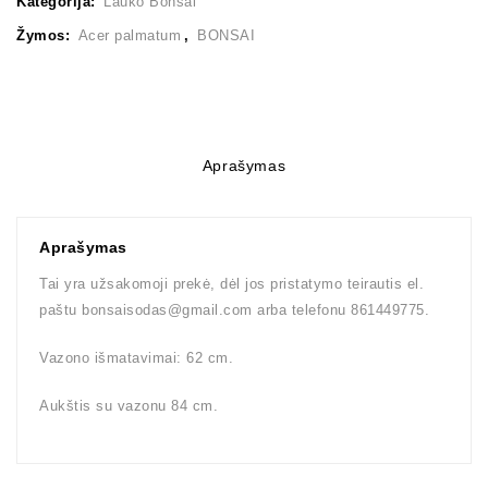
Kategorija:
Lauko Bonsai
Žymos:
Acer palmatum
,
BONSAI
Aprašymas
Aprašymas
Tai yra užsakomoji prekė, dėl jos pristatymo teirautis el.
paštu bonsaisodas@gmail.com arba telefonu 861449775.
Vazono išmatavimai: 62 cm.
Aukštis su vazonu 84 cm.