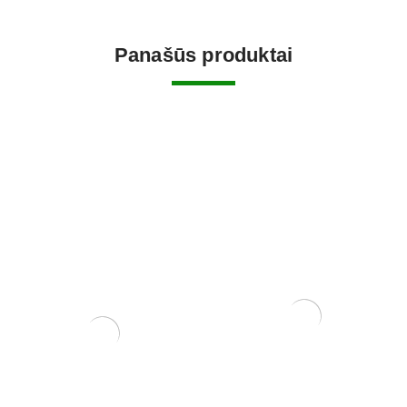
Panašūs produktai
Acer Palmatum (Klevas)
Mišinys spygliuočiams
250,00
€