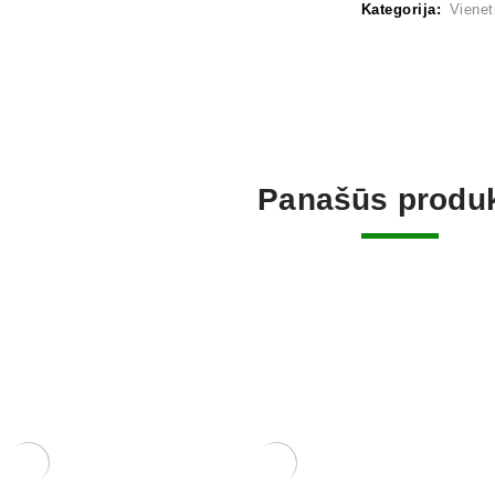
Kategorija:
Vienet
Panašūs produk
S INDAS 5X11
KERAMINIS INDAS 6,5X11
KERAMINI