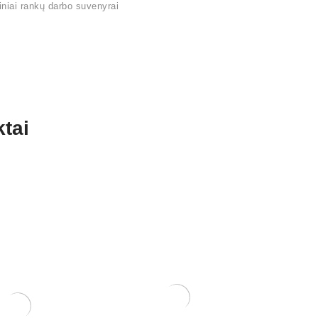
iniai rankų darbo suvenyrai
tai
Ų INDŲ
KERAMINIS INDAS 5,5X12