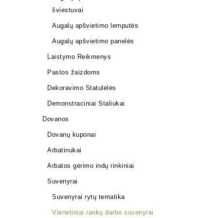
7,24
€
šviestuvai
Augalų apšvietimo lemputės
Augalų apšvietimo panelės
Laistymo Reikmenys
Pastos žaizdoms
Dekoravimo Statulėlės
Demonstraciniai Staliukai
Dovanos
Dovanų kuponai
Arbatinukai
Arbatos gėrimo indų rinkiniai
KERAMINI
Suvenyrai
11,58
€
Suvenyrai rytų tematika
Vienetiniai rankų darbo suvenyrai