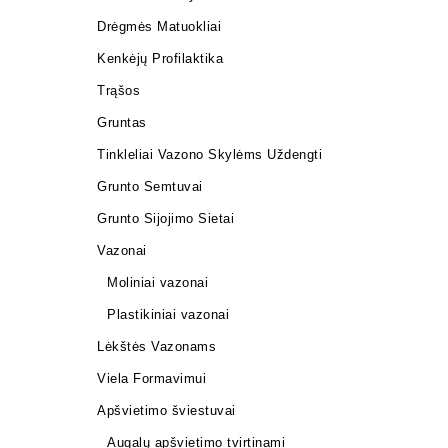
Drėgmės Matuokliai
Kenkėjų Profilaktika
Trąšos
Gruntas
Tinkleliai Vazono Skylėms Uždengti
Grunto Semtuvai
Grunto Sijojimo Sietai
Vazonai
Moliniai vazonai
Plastikiniai vazonai
Lėkštės Vazonams
Viela Formavimui
Apšvietimo šviestuvai
KERAMINI
Augalų apšvietimo tvirtinami