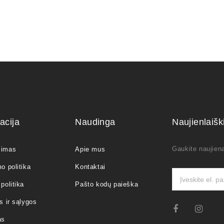
acija
Naudinga
Naujienlaiš
Gaukite naujiena
jimas
Apie mus
o politika
Kontaktai
politika
Pašto kodų paieška
s ir sąlygos
as