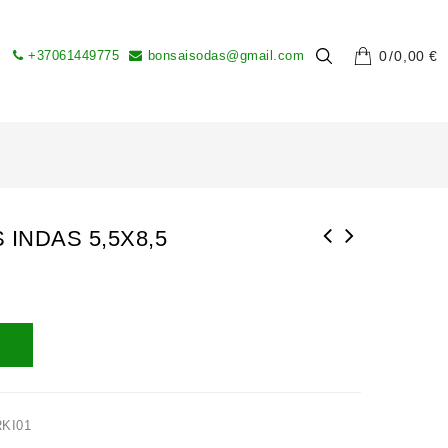
+37061449775
bonsaisodas@gmail.com
0
0,00
€
 INDAS 5,5X8,5
RKI01