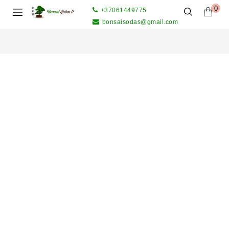
0
+37061449775
bonsaisodas@gmail.com