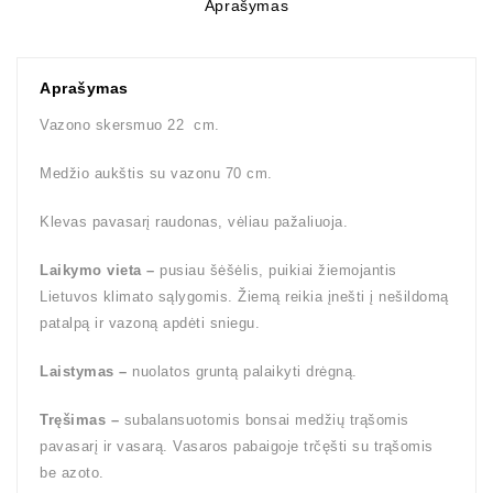
Aprašymas
Aprašymas
Vazono skersmuo 22 cm.
Medžio aukštis su vazonu 70 cm.
Klevas pavasarį raudonas, vėliau pažaliuoja.
Laikymo vieta –
pusiau šėšėlis, puikiai žiemojantis
Lietuvos klimato sąlygomis. Žiemą reikia įnešti į nešildomą
patalpą ir vazoną apdėti sniegu.
Laistymas –
nuolatos gruntą palaikyti drėgną.
Tręšimas –
subalansuotomis bonsai medžių trąšomis
pavasarį ir vasarą. Vasaros pabaigoje trčęšti su trąšomis
be azoto.