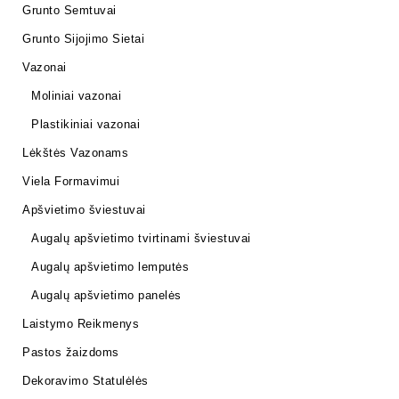
Grunto Semtuvai
Grunto Sijojimo Sietai
Vazonai
Moliniai vazonai
Plastikiniai vazonai
Lėkštės Vazonams
Viela Formavimui
Apšvietimo šviestuvai
Augalų apšvietimo tvirtinami šviestuvai
Augalų apšvietimo lemputės
Augalų apšvietimo panelės
Laistymo Reikmenys
Pastos žaizdoms
Dekoravimo Statulėlės