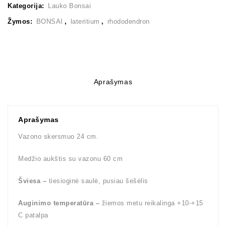
Kategorija:
Lauko Bonsai
Žymos:
BONSAI
,
lateritium
,
rhododendron
Aprašymas
Aprašymas
Vazono skersmuo 24 cm.
Medžio aukštis su vazonu 60 cm
Šviesa –
tiesioginė saulė, pusiau šešėlis
Auginimo temperatūra –
žiemos metu reikalinga +10-+15
C patalpa