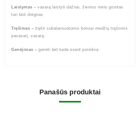
Laistymas –
vasarą laistyti dažnai, žiemos metu gruntas
turi būti drėgnas.
Tręšimas –
tręšti subalansuotomis bonsai medžių trąšomis
pavasarį, vasarą.
Genėjimas –
genėti bet kada esant poreikiui.
Panašūs produktai