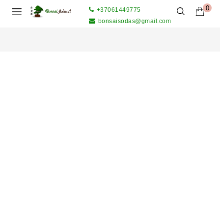
0
+37061449775
bonsaisodas@gmail.com