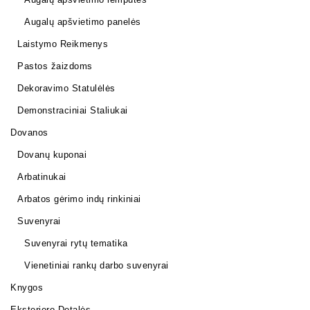
Augalų apšvietimo panelės
Laistymo Reikmenys
Pastos žaizdoms
Dekoravimo Statulėlės
Demonstraciniai Staliukai
Dovanos
Dovanų kuponai
Arbatinukai
Arbatos gėrimo indų rinkiniai
Suvenyrai
Suvenyrai rytų tematika
Vienetiniai rankų darbo suvenyrai
Knygos
Eksterjero Detalės