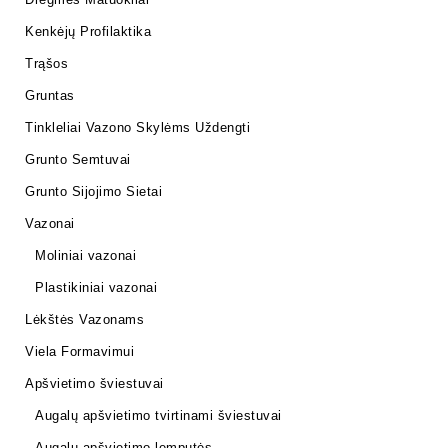
Kenkėjų Profilaktika
Trąšos
Gruntas
Tinkleliai Vazono Skylėms Uždengti
Grunto Semtuvai
Grunto Sijojimo Sietai
Vazonai
Moliniai vazonai
Plastikiniai vazonai
Lėkštės Vazonams
Viela Formavimui
Apšvietimo šviestuvai
Augalų apšvietimo tvirtinami šviestuvai
Augalų apšvietimo lemputės