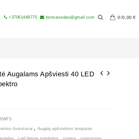
+37061449775
bonsaisodas@gmail.com
0
0,00
€
ė Augalams Apšviesti 40 LED
pektro
LED lemputė augalams apšviesti 78 LED 50w
viso spektro
40WFS
ietimo šviestuvai
,
Augalų apšvietimo lemputės
augalas
,
Led lempa augalams
,
sviesa
,
sviestuvas