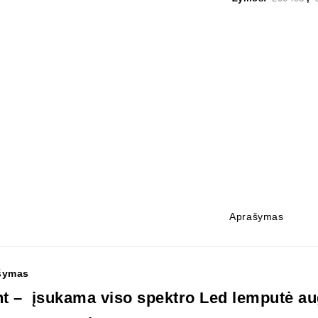
Aprašymas
šymas
nt – įsukama viso spektro Led lemputė au