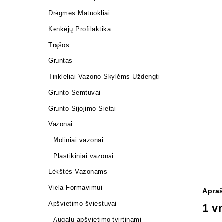
Drėgmės Matuokliai
Kenkėjų Profilaktika
Trąšos
Gruntas
Tinkleliai Vazono Skylėms Uždengti
Grunto Semtuvai
Grunto Sijojimo Sietai
Vazonai
Moliniai vazonai
Plastikiniai vazonai
Lėkštės Vazonams
Viela Formavimui
Apra
Apšvietimo šviestuvai
1 v
Augalų apšvietimo tvirtinami