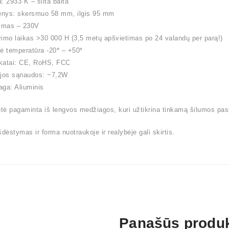
: 2933 K – šilta balta
nys: skersmuo 58 mm, ilgis 95 mm
nimas – 230V
imo laikas >30 000 H (3,5 metų apšvietimas po 24 valandų per parą!)
ė temperatūra -20* – +50*
ikatai: CE, RoHS, FCC
ijos sąnaudos: ~7,2W
ga: Aliuminis
ė pagaminta iš lengvos medžiagos, kuri užtikrina tinkamą šilumos pas
šdėstymas ir forma nuotraukoje ir realybėje gali skirtis.
Panašūs produk