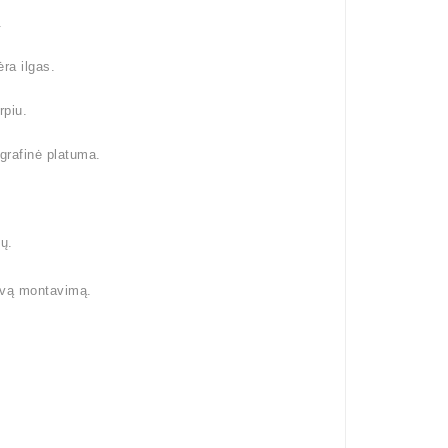
.
ra ilgas.
rpiu.
grafinė platuma.
ų.
ngvą montavimą.