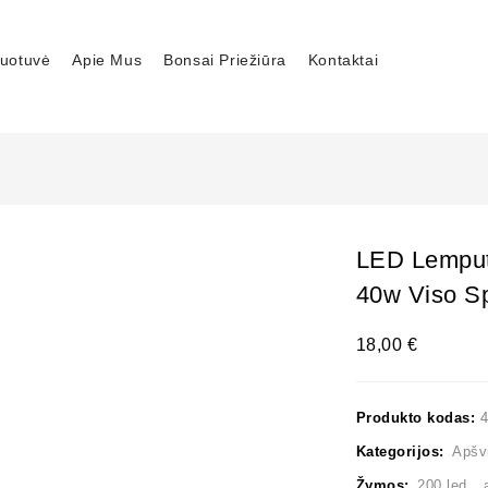
uotuvė
Apie Mus
Bonsai Priežiūra
Kontaktai
LED Lemput
40w Viso S
18,00
€
Produkto kodas:
Kategorijos:
Apšv
Žymos:
200 led
,