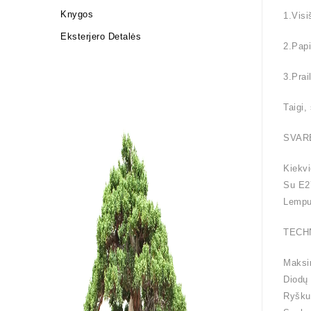
Knygos
1.Visi
Eksterjero Detalės
2.Papi
3.Prai
Taigi,
SVAR
Kiekvi
Su E27
Lemput
TECH
Maksi
Diodų 
Ryšku