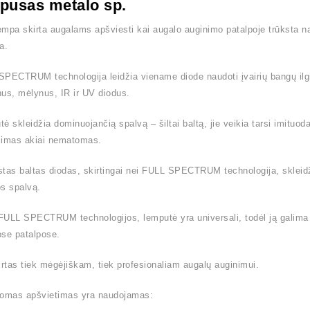
pusas metalo sp.
mpa skirta augalams apšviesti kai augalo auginimo patalpoje trūksta nat
a.
PECTRUM technologija leidžia viename diode naudoti įvairių bangų ilgi
us, mėlynus, IR ir UV diodus.
ė skleidžia dominuojančią spalvą – šiltai baltą, jie veikia tarsi imituo
jimas akiai nematomas.
tas baltas diodas, skirtingai nei FULL SPECTRUM technologija, skleidžia
s spalvą.
ULL SPECTRUM technologijos, lemputė yra universali, todėl ją galima 
se patalpose.
irtas tiek mėgėjiškam, tiek profesionaliam augalų auginimui.
domas apšvietimas yra naudojamas: