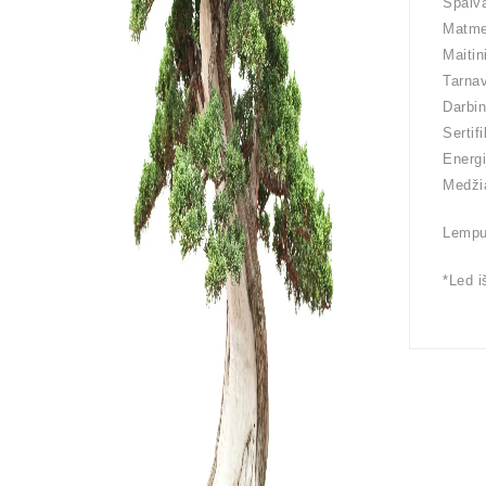
Spalva
Matme
Maiti
Tarnav
Darbin
Sertif
Energ
Medžia
Lemput
*Led i