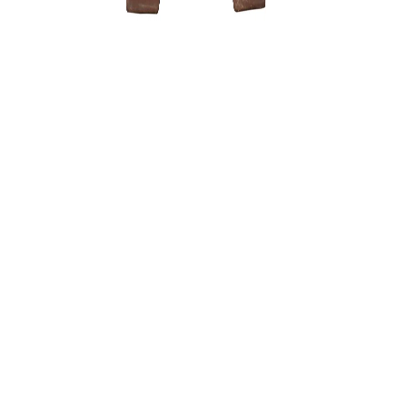
LED panel
auginimui
kryžius
140,00
€