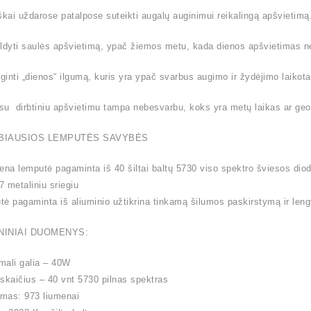
škai uždarose patalpose suteikti augalų auginimui reikalingą apšvietimą
ldyti saulės apšvietimą, ypač žiemos metu, kada dienos apšvietimas nė
lginti „dienos“ ilgumą, kuris yra ypač svarbus augimo ir žydėjimo laikota
 su dirbtiniu apšvietimu tampa nebesvarbu, koks yra metų laikas ar geo
BIAUSIOS LEMPUTĖS SAVYBĖS
ena lemputė pagaminta iš 40 šiltai baltų 5730 viso spektro šviesos diod
 metaliniu sriegiu
ė pagaminta iš aliuminio užtikrina tinkamą šilumos paskirstymą ir le
NINIAI DUOMENYS:
mali galia – 40W
skaičius – 40 vnt 5730 pilnas spektras
mas: 973 liumenai