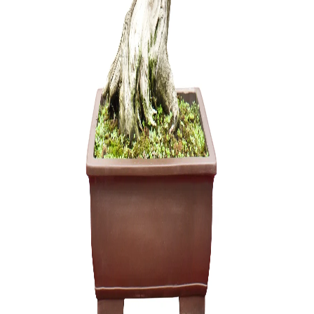
LED panel
auginimui
105,00
€