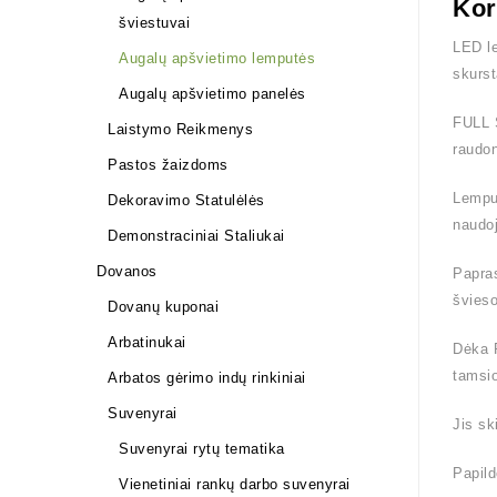
Kor
šviestuvai
LED le
Augalų apšvietimo lemputės
skurst
Augalų apšvietimo panelės
FULL S
Laistymo Reikmenys
raudon
Pastos žaizdoms
Lemput
Dekoravimo Statulėlės
naudo
Demonstraciniai Staliukai
Dovanos
Papras
švieso
Dovanų kuponai
Arbatinukai
Dėka F
tamsio
Arbatos gėrimo indų rinkiniai
Suvenyrai
Jis sk
Suvenyrai rytų tematika
Papil
Vienetiniai rankų darbo suvenyrai