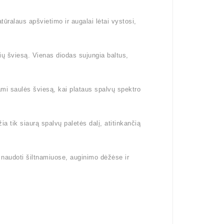
ūralaus apšvietimo ir augalai lėtai vystosi,
ų šviesą. Vienas diodas sujungia baltus,
dami saulės šviesą, kai plataus spalvų spektro
 tik siaurą spalvų paletės dalį, atitinkančią
naudoti šiltnamiuose, auginimo dėžėse ir