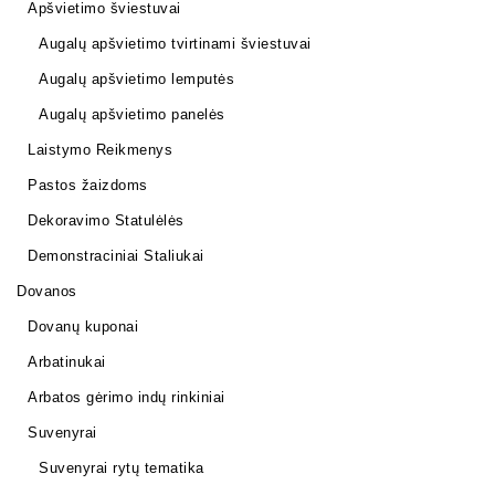
Apšvietimo šviestuvai
Augalų apšvietimo tvirtinami šviestuvai
Augalų apšvietimo lemputės
Augalų apšvietimo panelės
Laistymo Reikmenys
Pastos žaizdoms
Dekoravimo Statulėlės
Demonstraciniai Staliukai
Dovanos
Dovanų kuponai
Arbatinukai
Arbatos gėrimo indų rinkiniai
Suvenyrai
Suvenyrai rytų tematika