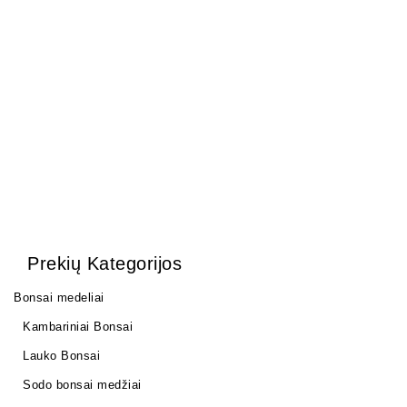
Mišinys spygliuočiams
medžiams 17 ltr.
40,00
€
Prekių Kategorijos
Bonsai medeliai
Kambariniai Bonsai
Lauko Bonsai
Sodo bonsai medžiai