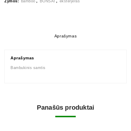
Žymos:
bamboo
,
BONSAI
,
eksterjeras
Aprašymas
Aprašymas
Bambukinis samtis
Panašūs produktai