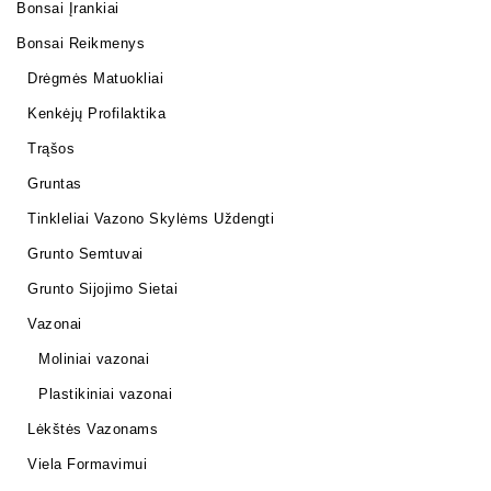
Bonsai Įrankiai
Bonsai Reikmenys
Drėgmės Matuokliai
Kenkėjų Profilaktika
Trąšos
Gruntas
Tinkleliai Vazono Skylėms Uždengti
Grunto Semtuvai
Grunto Sijojimo Sietai
Vazonai
Moliniai vazonai
Plastikiniai vazonai
Lėkštės Vazonams
Viela Formavimui