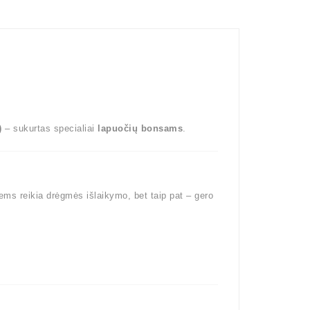
)
– sukurtas specialiai
lapuočių bonsams
.
s reikia drėgmės išlaikymo, bet taip pat – gero