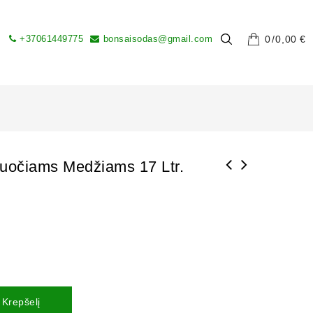
+37061449775
bonsaisodas@gmail.com
0
0,00
€
uočiams Medžiams 17 Ltr.
 Krepšelį