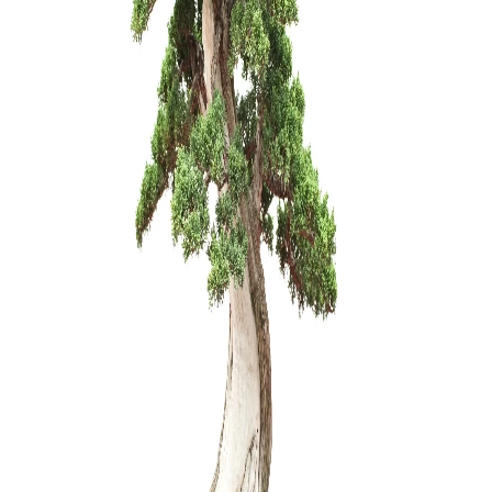
Zeolit 2 ltr
5,00
€