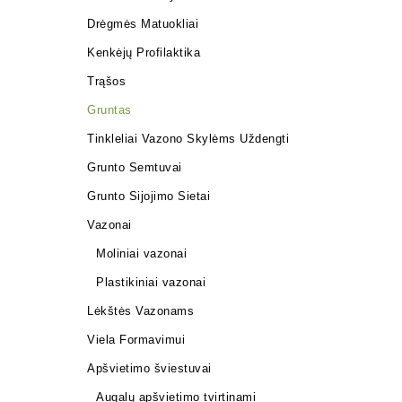
Drėgmės Matuokliai
Kenkėjų Profilaktika
Trąšos
Gruntas
Tinkleliai Vazono Skylėms Uždengti
Grunto Semtuvai
Grunto Sijojimo Sietai
Vazonai
Moliniai vazonai
Plastikiniai vazonai
Lėkštės Vazonams
Viela Formavimui
Apšvietimo šviestuvai
Augalų apšvietimo tvirtinami