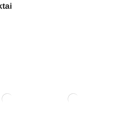
tai
uniems ir
Mišinys spygliuočiams
medžiams 2 ltr.
medžiams 4 ltr.