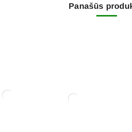
Panašūs produk
.
Mišinys lapuočiams su lava
Mišinys ja
17 ltr.
yamadori 