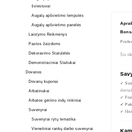
šviestuvai
Augalų apšvietimo lemputės
Apra
Augalų apšvietimo panelės
Bons
Laistymo Reikmenys
Profe
Pastos žaizdoms
Dekoravimo Statulėlės
Šis
iš
Demonstraciniai Staliukai
Dovanos
Sav
Dovanų kuponai
✔
Sud
drena
Arbatinukai
✔
Fra
Arbatos gėrimo indų rinkiniai
✔ Pak
Suvenyrai
✔
Išs
Suvenyrai rytų tematika
Vienetiniai rankų darbo suvenyrai
Kam