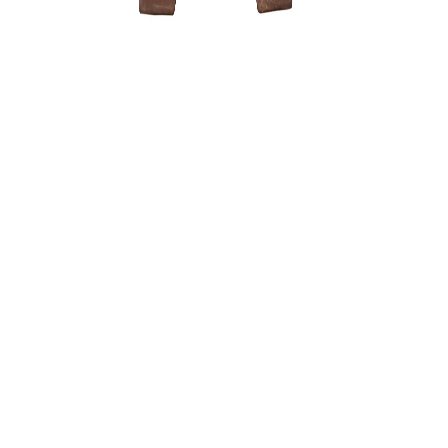
Pumica 2 l
5,00
€
Pincetas/g