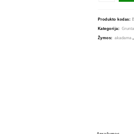
Produkto kodas:
Kategorija:
Grunt
Žymos:
akadama
Aprašymas