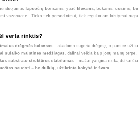
menduojamas
lapuočių bonsams
, ypač
klevams, bukams, uosims, be
mi vazonuose . Tinka tiek persodinimui, tiek reguliariam laistymui rugs
l verta rinktis?
imalus drėgmės balansas
– akadama sugeria drėgmę, o pumice užtikrin
ai sulaiko maistines medžiagas
, dalinai veikia kaip jonų mainų terpė.
kus substrato struktūros stabilumas
– mažai yangina riziką dulkančiai
uoštas naudoti – be dulkių, užtikrinta kokybė ir švara
.