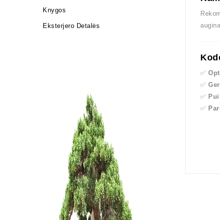
Knygos
Reko
augina
Eksterjero Detalės
Kodė
✅
Opt
✅
Ger
✅
Pui
✅
Par