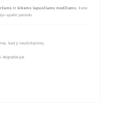
ržams ir kitiems lapuočiams medžiams
, kurie
ėjo–spalio periodu.
a, kad ji neužsitęsintų.
 degradacijai.