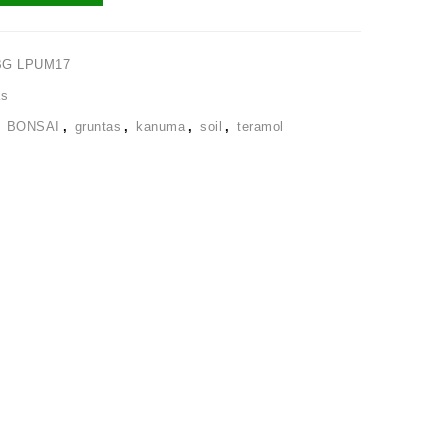
BG LPUM17
as
,
BONSAI
,
gruntas
,
kanuma
,
soil
,
teramol