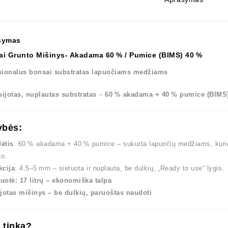
šymas
ai Grunto Mišinys-
Akadama 60 % / Pumice (BIMS) 40 %
sionalus bonsai substratas lapuočiams medžiams
sijotas, nuplautas substratas
–
60 % akadama + 40 % pumice (BIMS
ybės:
ėtis
: 60 % akadama + 40 % pumice – sukurta lapuočių medžiams, kuriem
žo.
kcija
: 4.5–5 mm – sietuota ir nuplauta, be dulkių, „Ready to use“ lygis.
uotė: 17 litrų – ekonomiška talpa
ijotas mišinys – be dulkių, paruoštas naudoti
 tinka?