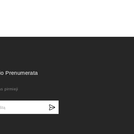
kio Prenumerata
s pirmieji