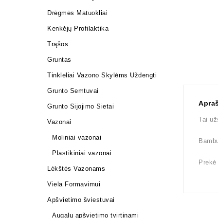
Drėgmės Matuokliai
Kenkėjų Profilaktika
Trąšos
Gruntas
Tinkleliai Vazono Skylėms Uždengti
Grunto Semtuvai
Apra
Grunto Sijojimo Sietai
Tai už
Vazonai
Moliniai vazonai
Bambu
Plastikiniai vazonai
Prekė
Lėkštės Vazonams
Viela Formavimui
Apšvietimo šviestuvai
Augalų apšvietimo tvirtinami