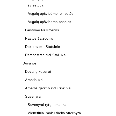
šviestuvai
Augalų apšvietimo lemputės
Augalų apšvietimo panelės
Laistymo Reikmenys
Pastos žaizdoms
Dekoravimo Statulėlės
Demonstraciniai Staliukai
Dovanos
Dovanų kuponai
Arbatinukai
Arbatos gėrimo indų rinkiniai
Suvenyrai
Suvenyrai rytų tematika
Pasta žai
Vienetiniai rankų darbo suvenyrai