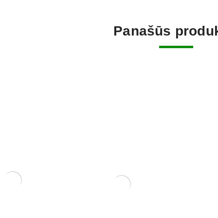
Panašūs produk
Lietaus g
220,00
€
zdoms
Mišinys lapuočiams su lava