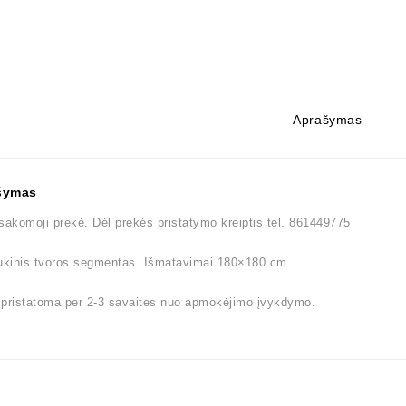
Aprašymas
šymas
sakomoji prekė. Dėl prekės pristatymo kreiptis tel. 861449775
kinis tvoros segmentas. Išmatavimai 180×180 cm.
 pristatoma per 2-3 savaites nuo apmokėjimo įvykdymo.