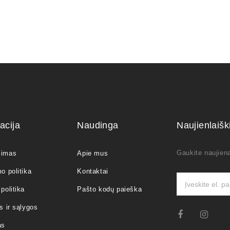
acija
Naudinga
Naujienlaiš
Gaukite naujiena
jimas
Apie mus
o politika
Kontaktai
politika
Pašto kodų paieška
s ir sąlygos
as