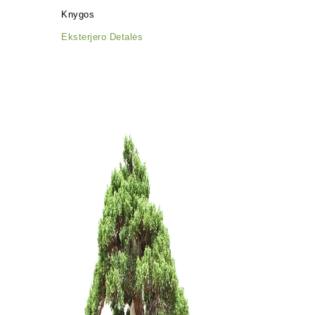
(spygliuo
Knygos
28,00
€
Eksterjero Detalės