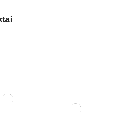
tai
randinė
Bonsai vitaminų tonikas