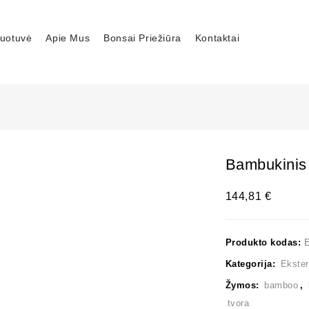
uotuvė
Apie Mus
Bonsai Priežiūra
Kontaktai
Bambukinis
144,81
€
Produkto kodas:
E
Kategorija:
Ekster
Žymos:
bamboo
,
tvora