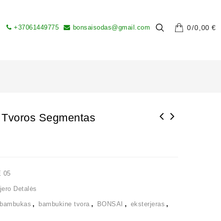
+37061449775
bonsaisodas@gmail.com
0
0,00
€
 Tvoros Segmentas
 05
jero Detalės
bambukas
,
bambukine tvora
,
BONSAI
,
eksterjeras
,