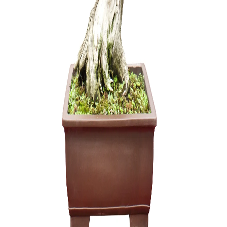
Trąšos Nu
6-6
17,00
€