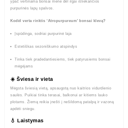
ypač vertinama bonsai mene dėl ilgai išliekančios
purpurinės lapų spalvos.
Kodėl verta rinktis ‘Atropurpureum’ bonsai klevą?
Įspūdinga, sodriai purpurinė laja
Estetiškas sezoniškumo atspindys
Tinka tiek pradedantiesiems, tiek patyrusiems bonsai
mėgėjams
☀️ Šviesa ir vieta
Mėgsta šviesią vietą, apsaugotą nuo kaitrios vidurdienio
saulės. Puikiai tinka terasai, balkonui ar kitiems lauko
plotams. Žiemą reikia įnešti į nešildomą patalpą ir vazoną
apdėti sniegu.
💧 Laistymas