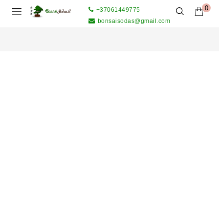
0
+37061449775
bonsaisodas@gmail.com