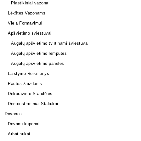
Plastikiniai vazonai
Lėkštės Vazonams
Viela Formavimui
Apšvietimo šviestuvai
Augalų apšvietimo tvirtinami šviestuvai
Augalų apšvietimo lemputės
Augalų apšvietimo panelės
Laistymo Reikmenys
Pastos žaizdoms
Dekoravimo Statulėlės
Demonstraciniai Staliukai
Dovanos
Dovanų kuponai
Arbatinukai