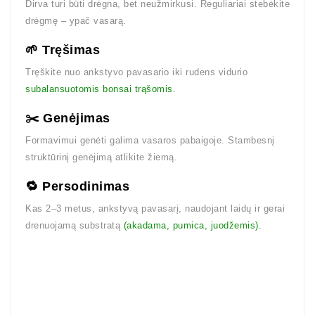
Dirva turi būti drėgna, bet neužmirkusi. Reguliariai stebėkite
drėgmę – ypač vasarą.
🌱 Tręšimas
Tręškite nuo ankstyvo pavasario iki rudens vidurio
subalansuotomis bonsai trąšomis.
✂️ Genėjimas
Formavimui genėti galima vasaros pabaigoje. Stambesnį
struktūrinį genėjimą atlikite žiemą.
🔁 Persodinimas
Kas 2–3 metus, ankstyvą pavasarį, naudojant laidų ir gerai
drenuojamą substratą
(akadama, pumica, juodžemis).