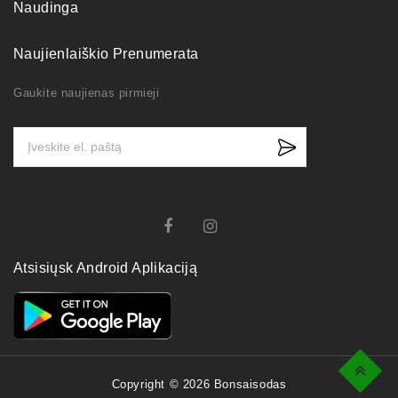
Naudinga
Naujienlaiškio Prenumerata
Gaukite naujienas pirmieji
Atsisiųsk Android Aplikaciją
Top
Copyright © 2026 Bonsaisodas