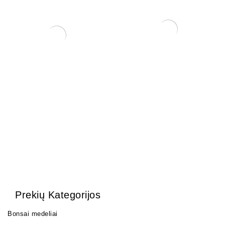
Trąšos Matsu Fish
Acer beni maiko (klevas)
emulsion (žuvų emulsija)
65,00
€
25,00
€
Prekių Kategorijos
Bonsai medeliai