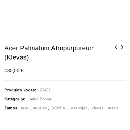
Acer Palmatum Atropurpureum
(Klevas)
430,00
€
Produkto kodas:
L25422
Kategorija:
Lauko Bonsai
Žymos:
acer
,
augalas
,
BONSAI
,
deshojyo
,
klevas
,
medis