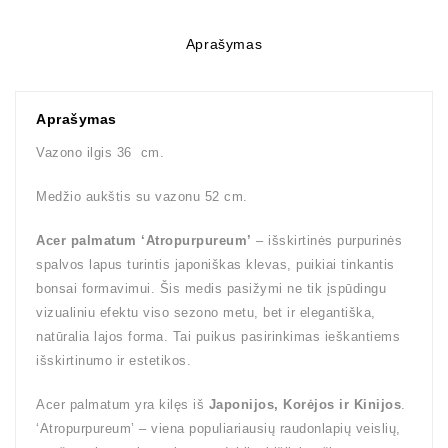
Aprašymas
Aprašymas
Vazono ilgis 36 cm.
Medžio aukštis su vazonu 52 cm.
Acer palmatum ‘Atropurpureum’
– išskirtinės purpurinės
spalvos lapus turintis japoniškas klevas, puikiai tinkantis
bonsai formavimui. Šis medis pasižymi ne tik įspūdingu
vizualiniu efektu viso sezono metu, bet ir elegantiška,
natūralia lajos forma. Tai puikus pasirinkimas ieškantiems
išskirtinumo ir estetikos.
Acer palmatum yra kilęs iš
Japonijos, Korėjos ir Kinijos
.
‘Atropurpureum’ – viena populiariausių raudonlapių veislių,