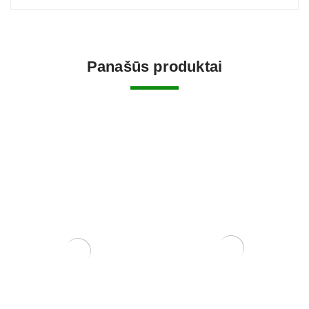
Panašūs produktai
Žaliasis purškiamas kalio
Zelkova (smulkialapė)
muilas CHILLY (500 ml)
3500,00
€
3,75
€