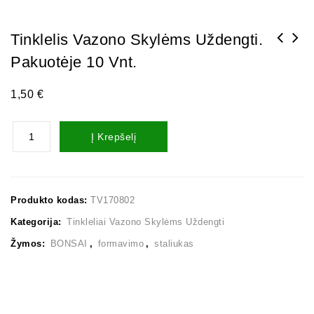
Tinklelis Vazono Skylėms Uždengti.
Pakuotėje 10 Vnt.
1,50
€
Į Krepšelį
Produkto kodas:
TV170802
Kategorija:
Tinkleliai Vazono Skylėms Uždengti
Žymos:
BONSAI
,
formavimo
,
staliukas