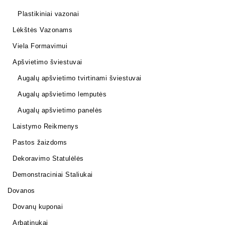
Plastikiniai vazonai
Lėkštės Vazonams
Viela Formavimui
Apšvietimo šviestuvai
Augalų apšvietimo tvirtinami šviestuvai
Augalų apšvietimo lemputės
Augalų apšvietimo panelės
Laistymo Reikmenys
Pastos žaizdoms
Dekoravimo Statulėlės
Demonstraciniai Staliukai
Dovanos
Dovanų kuponai
Arbatinukai