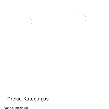
ORGANINIŲ TRĄŠŲ
Bonsai vitaminų tonikas
LAIKIKLIS SU SMEIGTUKU
10,00
€
0,80
€
Prekių Kategorijos
Bonsai medeliai