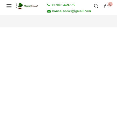
0
+37061449775
bonsaisodas@gmail.com