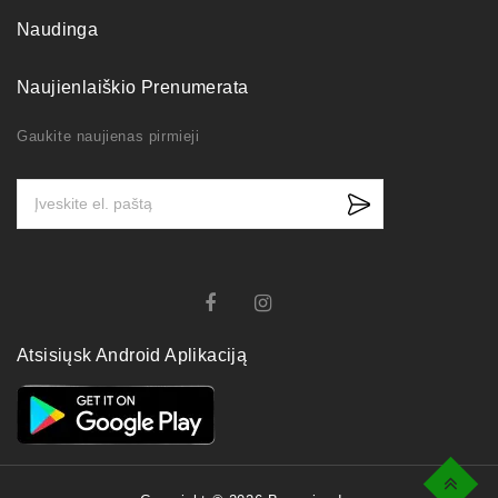
Naudinga
Naujienlaiškio Prenumerata
Gaukite naujienas pirmieji
Atsisiųsk Android Aplikaciją
Top