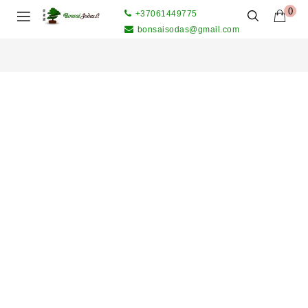
0
+37061449775
bonsaisodas@gmail.com