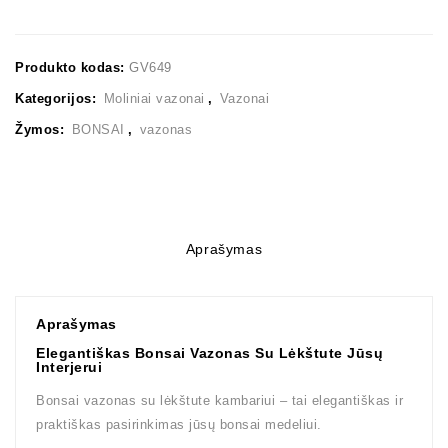
Produkto kodas:
GV649
Kategorijos:
Moliniai vazonai
,
Vazonai
Žymos:
BONSAI
,
vazonas
Aprašymas
Aprašymas
Elegantiškas Bonsai Vazonas Su Lėkštute Jūsų
Interjerui
Bonsai vazonas su lėkštute kambariui – tai elegantiškas ir
praktiškas pasirinkimas jūsų bonsai medeliui.