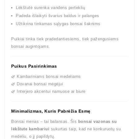
Lėkštutė surenka vandens perteklių
Padeda išlaikyti švarius baldus ir palanges
Užtikrina tinkamas sąlygas bonsai šaknims
Puikiai tinka tiek pradedantiesiems, tiek pažengusiems
bonsai augintojams.
Puikus Pasirinkimas
🌿 Kambariniams bonsai medeliams
🌿 Dovanai bonsai mėgėjui
🌿 Interjero akcentui namuose ar biure
Minimalizmas, Kuris Pabrėžia Esmę
Bonsai menas – tai balansas. Šis
bonsai vazonas su
lėkštute kambariui
sukurtas taip, kad ne konkuruotų su
medeliu, o jį papildytų.