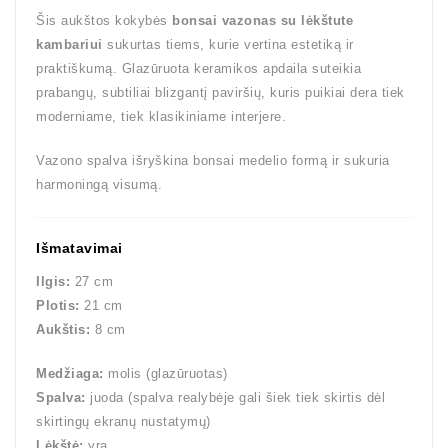
Šis aukštos kokybės
bonsai vazonas su lėkštute
kambariui
sukurtas tiems, kurie vertina estetiką ir
praktiškumą. Glazūruota keramikos apdaila suteikia
prabangų, subtiliai blizgantį paviršių, kuris puikiai dera tiek
moderniame, tiek klasikiniame interjere.
Vazono spalva išryškina bonsai medelio formą ir sukuria
harmoningą visumą.
Išmatavimai
Ilgis:
27 cm
Plotis:
21 cm
Aukštis:
8 cm
Medžiaga:
molis (glazūruotas)
Spalva:
juoda (spalva realybėje gali šiek tiek skirtis dėl
skirtingų ekranų nustatymų)
Lėkštė:
yra