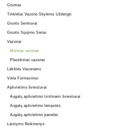
Gruntas
Tinkleliai Vazono Skylėms Uždengti
Grunto Semtuvai
Grunto Sijojimo Sietai
Vazonai
Moliniai vazonai
Plastikiniai vazonai
Lėkštės Vazonams
Viela Formavimui
Apšvietimo šviestuvai
Augalų apšvietimo tvirtinami šviestuvai
Augalų apšvietimo lemputės
Augalų apšvietimo panelės
Laistymo Reikmenys