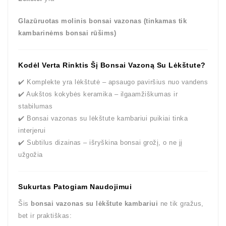
Glazūruotas molinis bonsai vazonas (tinkamas tik
kambarinėms bonsai rūšims)
Kodėl Verta Rinktis Šį Bonsai Vazoną Su Lėkštute?
✔️ Komplekte yra lėkštutė – apsaugo paviršius nuo vandens
✔️ Aukštos kokybės keramika – ilgaamžiškumas ir
stabilumas
✔️ Bonsai vazonas su lėkštute kambariui puikiai tinka
interjerui
✔️ Subtilus dizainas – išryškina bonsai grožį, o ne jį
užgožia
Sukurtas Patogiam Naudojimui
Šis
bonsai vazonas su lėkštute kambariui
ne tik gražus,
bet ir praktiškas: